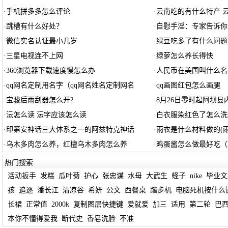
·
手机拼多多怎么评论
·
云南吃的有什么特产 
·
跳槽有什么好处？
·
自慰手淫：专家告诉你
·
微信实名认证最小几岁
·
绿豆吃多了有什么问题
·
三星电视连不上网
·
绿萝怎么养长得快
·
360浏览器下载速度慢怎么办
·
人民币在美国叫什么名
·
qq网名定制用名字（qq网名姓名定制网名
·
qq画图红包怎么画腿
·
宝骏后雨刮器怎么开?
·
8月26日零时起阿坝
·
沄怎么读 沄字应该怎么读
·
白衣服染红色了怎么洗
·
印第安神话三大体系之一的阿兹特克神话
·
雨衣是什么材料做的(
·
乌木多肉怎么养，红檀乌木多肉怎么养
·
鸡蛋酱怎么做最好吃（
热门搜索
活动扳手
发糕
瓜叶菊
护心
张忠谋
水母
大武生
蛏子
nike
毕业文
孩
追逐
潘长江
清凉谷
希妍
公文
西餐桌
踏步机
电脑死机按什么
长裙
正常值
2000k
复制图层快捷键
爱就爱
加三
适用
第二轮
巴
本你不懂得爱我
断代史
香皂洗脸
不准