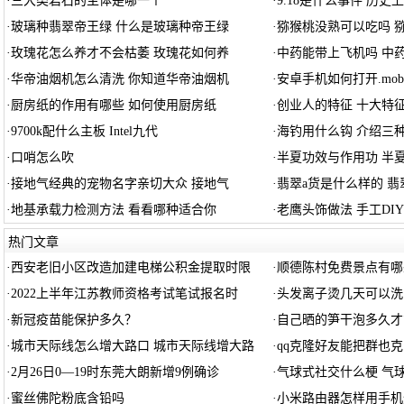
·
三大类岩石的主体是哪一个
·
9.18是什么事件 历史上的
·
玻璃种翡翠帝王绿 什么是玻璃种帝王绿
·
猕猴桃没熟可以吃吗 
·
玫瑰花怎么养才不会枯萎 玫瑰花如何养
·
中药能带上飞机吗 中
·
华帝油烟机怎么清洗 你知道华帝油烟机
·
安卓手机如何打开.mob
·
厨房纸的作用有哪些 如何使用厨房纸
·
创业人的特征 十大特
·
9700k配什么主板 Intel九代
·
海钓用什么钩 介绍三
·
口哨怎么吹
·
半夏功效与作用功 半
·
接地气经典的宠物名字亲切大众 接地气
·
翡翠a货是什么样的 翡
·
地基承载力检测方法 看看哪种适合你
·
老鹰头饰做法 手工DI
热门文章
·
西安老旧小区改造加建电梯公积金提取时限
·
顺德陈村免费景点有哪
·
2022上半年江苏教师资格考试笔试报名时
·
头发离子烫几天可以洗
·
新冠疫苗能保护多久？
·
自己晒的笋干泡多久才
·
城市天际线怎么增大路口 城市天际线增大路
·
qq克隆好友能把群也
·
2月26日0—19时东莞大朗新增9例确诊
·
气球式社交什么梗 气
·
蜜丝佛陀粉底含铅吗
·
小米路由器怎样用手机