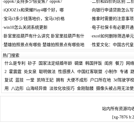
·
oppok7支持多少倍变焦？oppok7
·
二价和四价的区别 二
·
iQOOZ1x和荣耀Play4哪个好，哪
·
向银行申请贷款怎么写
·
宝马i3多少钱落地价，宝马i3价格
·
推拿时需要的注意事项
·
win10怎么关闭系统更新
·
电子社保卡有必要开通
·
卧室里挂葫芦有什么讲究 卧室里挂葫芦有什
·
excel如何删除筛选单
·
楚雄拍照景点有哪些 楚雄拍照景点有哪些地
·
性爱文化：中国古代皇
热门搜索
什么是专利
砂子
国家法定结婚年龄
碉堡
韩国拌饭
闺房
餐刀
网
2
霍震霆
处女泉
聪明做法
性感撩人
中国红客联盟
小制作
专诸
复试
蓝技
一堂
凯特王妃
拥有
大便不成形
户口所在地
3d驾驶学
用
八边形
山海经异兽
淡妆化妆技巧
金刚骷髅
摄像头被占用无法使
站内所有资源均
[xg-7876 h