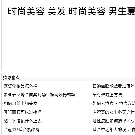
时尚美容 美发 时尚美容 男生夏
猜你喜欢
·
露姿化妆品怎么样
·
普通面膜能敷着过夜吗
·
萧亚轩空降金曲奖现场！被狗咬伤毁容后
·
最有效减肥方法
·
如何用丝巾绑头发
·
如何去痘痘 去痘痘方
·
睡眠面膜可以过夜吗
·
肩膀宽的女生冬天穿什
·
格子裤搭配什么上衣
·
油性皮肤如何选择护肤
·
兰蔻132适合素颜吗
·
适合中老年人的发型 