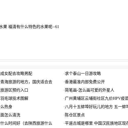
果 福清有什么特色的水果呢--61
越成女配去攻略男配
·
求个泰山一日游攻略
去青海旅游的地方，国庆适合去
·
香港最准内部免费公开
里旅游区预约入口
·
简笔画-怎么画可爱的外星人
】羽毛球技术图解
·
广州黄埔区云埔街社区九价HPV疫
怎么热身
·
八月十五蚌埠好玩儿的地方 五一蚌
里面怎么清洗
·
陈仓区景点
游什么时间好（去陕西旅游什么
·
平遥古城是哪里 中国汉民族地区现