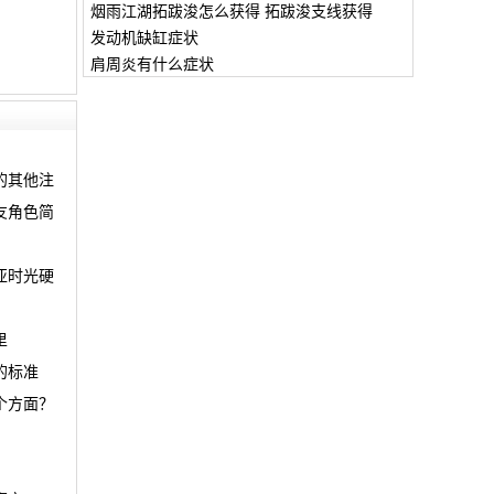
烟雨江湖拓跋浚怎么获得 拓跋浚支线获得
发动机缺缸症状
肩周炎有什么症状
的其他注
友角色简
亚时光硬
里
的标准
个方面？