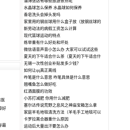
淄博张店有哪些旅游景点呢
水晶球怎么保养 水晶球如何保养
香皂洗头会掉头发吗
家里用的钢丝球用什么盒子放（放钢丝球的
新劳动法的病假工资怎么计算
现代篮球运动的特点
练举重有什么好处和坏处
微信语音声音小怎么办 大家可以试试这些
夏天的下午适合什么茶（夏天的下午适合什
无锡一次性创业补贴发多少钱？
如何让qq真正离线
咋笔是什么意思 咋笔具体是什么意思
翘嘴鱼怎么做好吃
红酒面膜的功效
小苏打减肥 你用什么减肥
苗医
塞尔达传说荒野之息风之神庙宝箱怎么拿
埠好
家庭羊毛地毯清洗方法（羊毛手工地毯可以
卡罗拉离合器重什么原因
存最
运动后大量出汗要怎么办