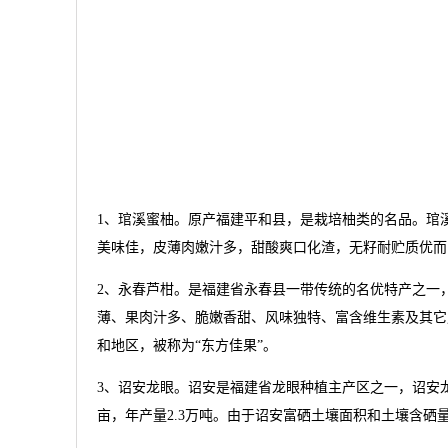
1、琯溪蜜柚。原产福建平和县，是栽培柚类的名品。琯
美味佳，皮薄肉嫩汁多，甜酸爽口化渣，无籽耐贮质优而
2、永春芦柑。是福建省永春县一带传统的名优特产之一
薄、果肉汁多、脆嫩香甜、风味独特、富含维生素及其它
和地区，被称为“东方佳果”。
3、诏安龙眼。诏安是福建省龙眼种植主产区之一，诏安龙
亩，年产量2.3万吨。由于诏安富硒土壤面积和土壤含