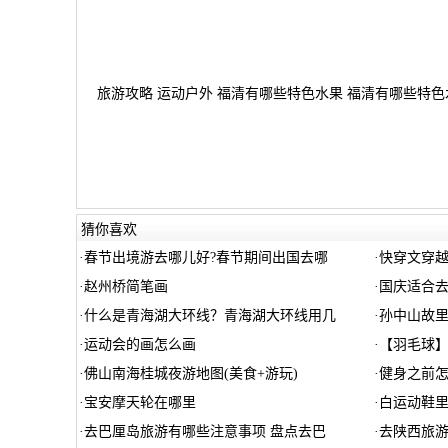
旅游攻略 运动户外 福清有哪些特色水果 福清有哪些特色水
猜你喜欢
·
春节出境游去哪儿好?春节期间出国去哪
·
快穿文穿
·
赵州桥简笔画
·
国庆适合
·
什么是青海湖大环线？青海湖大环线用几
·
孙中山故
·
运动会的画怎么画
·
【羽毛球
·
佛山南海桂城夜游地图(美食+游玩)
·
健身之前
·
宝安摩天轮在哪里
·
白运动鞋
·
去巴厘岛旅游有哪些注意事项 盘点去巴
·
去陕西旅