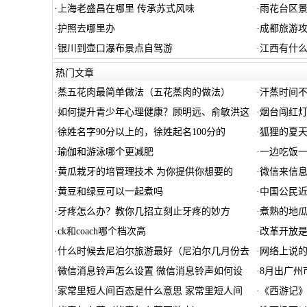
·
上海老盛昌在哪里 传承苏式风味
·
雨花台区
·
护照去哪里办
·
成都旅游攻
·
银川到壶口瀑布景点自驾游
·
江西有什么
热门文章
·
蒸五花肉最简单做法（五花蒸肉的做法）
·
汗蒸时间不
·
如何提升青少年心理健康？顾明远、俞敏洪这
·
烟台闯红
·
徐姓名字90分以上的，徐姓起名100分的
·
狐狸的夏天
·
瑜伽和游泳哪个更减肥
·
一边吃饭
·
黄瓜栽牙的培管理技术 为你提供你想要的
·
微信来信
·
黄豆和绿豆可以一起煮吗
·
中国公民
·
牙疼怎么办？教你几招立刻止牙疼的妙方
·
煮熟的地瓜
·
ck和coach哪个档次高
·
改革开放是
·
什么时候去尼泊尔旅游最好（尼泊尔几月份去
·
网络上说
·
微信消息铃声怎么设置 微信消息铃声如何设
·
8月出广州
·
家常里短人间百态是什么意思 家常里短人间
·
《西游记