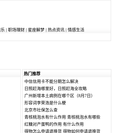
娱乐
|
职场理财
|
星座解梦
|
热点资讯
|
情感生活
热门推荐
中信信用卡不能分期怎么解决
日照赶海哪里好，日照赶海全攻略
广州新增本土病例在哪个区（8月7日）
形容词李荣浩是什么梗
北京市社保怎么查
青核桃泡水有什么作用 青核桃泡水有哪些
红糖对产蛋鸭的作用 有什么作用
得物怎么申请退换货 得物如何申请退换货