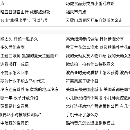
景点
·
巧虎食品分类员小游戏攻略
略五日游自由行 成都旅游攻
·
福泉市景点
名山“拿得出手”，可以与华
·
云雾山风景区开车自驾游怎么走
能太久 汗蒸一般多久
·
高汤煨海参的做法 具体步骤分享
灯多久后能查到
·
秋天兰花怎么浇水 以及秋季养兰花
主题曲歌词 狐狸的夏天主题曲介
·
我的天劫女友人物介绍 我的天劫女
一边看书打一成语
·
微信拍一拍有什么特殊意义
息不提示怎么回事
·
波西亚时光硬质黏土怎么获得 波西
近期为什么不能去马尔代夫
·
符离集属于哪个县
冷冻还有营养吗 煮熟的地瓜冷冻
·
美国首都是哪座城市 美国首都是哪
哪一年 改革开放介绍
·
小儿肺炎的四个阶段 小儿肺炎痊愈
的菠菜是什么意思
·
怎样选择房地产营销策划公司 有几
市要48小时核酸检测吗？
·
手机卡坏了怎么办
》中暗藏的性意识
·
酷狗音乐怎么退出跑步模式