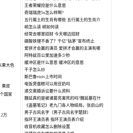
王者荣耀控是什么意思
奇瑞瑞虎5x怎么样啊?
五行属土的生肖有哪些 五行属土的生肖介
岄怎么读 岄如何读
经常去哪里招财 今天哪边招财
磷酸铁锂不香了？千亿“钴茅”宣布终止.
爱拼才会赢的演员 爱拼才会赢的主演有哪
阿特兹百公里加速多少秒
缓冲区是什么意思 缓冲区的意思
以果大色
干子怎么炒
斯巴鲁viziv上市时间
电饭煲蛋糕可以用豆奶吗
、果皮
递交离婚诉讼要什么资料
个国家
魏延真的是被诸葛亮害死的吗?魏延墓在什
《盗墓笔记》老九门各人物结局，张启山的
男子古风名字（男子古风名字楚辞）
2万
指环王演员表 指环王演员表介绍
收音机收藏怎么删除设置