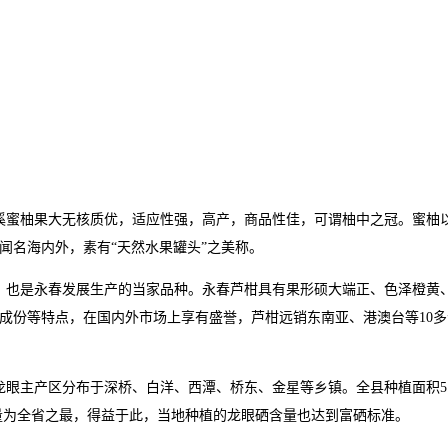
溪蜜柚果大无核质优，适应性强，高产，商品性佳，可谓柚中之冠。蜜柚
闻名海内外，素有“天然水果罐头”之美称。
，也是永春发展生产的当家品种。永春芦柑具有果形硕大端正、色泽橙黄
成份等特点，在国内外市场上享有盛誉，芦柑远销东南亚、港澳台等10多
眼主产区分布于深桥、白洋、西潭、桥东、金星等乡镇。全县种植面积5.
硒量为全省之最，得益于此，当地种植的龙眼硒含量也达到富硒标准。