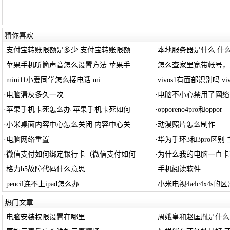
猜你喜欢
·
支付宝转账限额是多少 支付宝转账限额
·
本地服务器是什么 什
·
苹果手机听筒声音怎么设置方法 苹果手
·
怎么查家里宽带帐号，
·
miui11小爱同学怎么接电话 mi
·
vivos1有面部识别吗 viv
·
电脑清灰多久一次
·
电脑不小心禁用了网络
·
苹果手机卡死怎么办 苹果手机卡死如何
·
opporeno4pro和oppor
·
小米桌面内容中心怎么关闭 内容中心关
·
动漫照片怎么制作
·
电脑网络重置
·
华为手环3和3pro区别
·
微信支付如何绑定银行卡（微信支付如何
·
为什么我的电脑一直卡
·
格力h5故障代码什么意思
·
手机阅读软件
·
pencil连不上ipad怎么办
·
小米电视4a4c4x4s的
热门文章
·
电脑安装权限设置在哪里
·
周娥皇和赵匡胤是什么