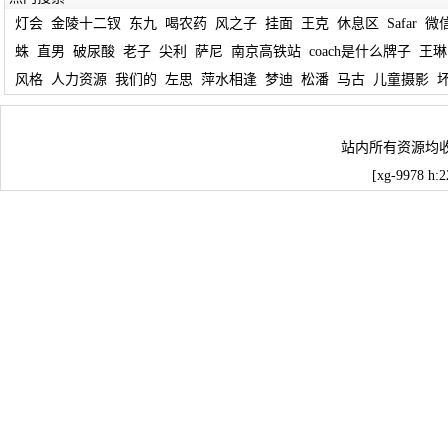
灯会
金陵十二钗
东九
喝农药
风之子
挂面
王克
休息区
Safar
微
蛛
直男
破尿酸
老子
尖利
萨尼
南京高铁站
coach是什么牌子
王琳
风格
人力资源
我们的
左思
萍水相逢
梦迪
松潘
马古
儿童摄影
站内所有资源均
[xg-9978 h