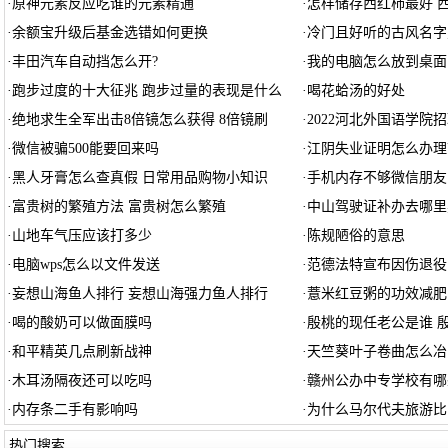
·
原神元素反应吃谁的元素精通
·
怎样储存西红柿最好 
·
余额宝升级后基金选错如何更换
·
冷门且好听的古风名字
·
丰田汽车自动挡怎么开?
·
我的电脑怎么放到桌面
·
跑步过度的十大征兆 跑步过量的表现是什么
·
喝花蛤汤的好处
·
绝地求生全军出击8倍镜怎么获得 8倍镜刷
·
2022河北外国语学院
·
微信被骗500能要回来吗
·
江阴失业证明怎么办理
·
黑人牙膏怎么查真假 日常用品购物小知识
·
手机内存不够微信朋友
·
富贵树的繁殖方法 富贵树怎么繁殖
·
中山驾驶证补办去哪里
·
山地车气压应该打多少
·
陈规陋俗的意思
·
电脑wps怎么以文件发送
·
范德法特宣布因伤退役
·
妄想山海鱼人排行 妄想山海强力鱼人排行
·
薏米红豆粥的功效减肥
·
喝的酸奶可以做面膜吗
·
殷桃的现任老公是谁 
·
和平精英几点刷新战神
·
天竺葵叶子卷曲怎么冶
·
木耳汤隔夜还可以吃吗
·
赣州公办中专学校有哪
·
内存条二手有影响吗
·
为什么马尔代夫旅游比
热门搜索