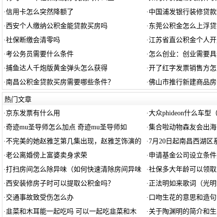
·
信用卡怎么突然降额了
·
中国浦发银行装修贷款
·
西安个人缴纳公积金能贷款买房吗
·
东莞公积金怎么上浮贷
·
社保断缴会清零吗
·
江苏省直公积金个人开
·
考公务员需要什么条件
·
怎么创业：创业需要具
·
捕鱼达人千炮版黄金弹头怎么获得
·
开了红字发票销售方怎
·
南昌公积金贷款买房需要哪些条件？
·
佛山市推行新建商品房
热门文章
·
京东发票有什么用
·
大众phideon什么车型（
·
奇迹mu圣导师怎么加点 奇迹mu圣导师如
·
集合啦动物森友会出海
·
不完美的她赵雅芝第几集出现，赵雅芝饰演的
·
7月20日起南昌西湖
·
老公离婚傍上富婆卖身求荣
·
申请基金公司设立条件
·
打扫房间怎么除异味（如何快速清除房间异味
·
社保多大年龄可以领取
·
西安装修房子时可以提取公积金吗？
·
正法明如来歌词（光明
·
交通事故致受伤怎么办
·
口吻生花的意思和造句
·
韭菜和木耳能一起吃吗 可以一起吃韭菜和木
·
关于陶渊明的简介和生