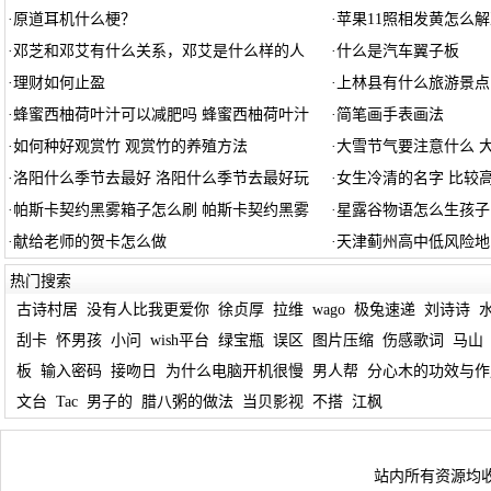
·
原道耳机什么梗？
·
苹果11照相发黄怎么解
·
邓芝和邓艾有什么关系，邓艾是什么样的人
·
什么是汽车翼子板
·
理财如何止盈
·
上林县有什么旅游景点
·
蜂蜜西柚荷叶汁可以减肥吗 蜂蜜西柚荷叶汁
·
简笔画手表画法
·
如何种好观赏竹 观赏竹的养殖方法
·
大雪节气要注意什么 
·
洛阳什么季节去最好 洛阳什么季节去最好玩
·
女生冷清的名字 比较
·
帕斯卡契约黑雾箱子怎么刷 帕斯卡契约黑雾
·
星露谷物语怎么生孩子
·
献给老师的贺卡怎么做
·
天津蓟州高中低风险地
热门搜索
古诗村居
没有人比我更爱你
徐贞厚
拉维
wago
极兔速递
刘诗诗
刮卡
怀男孩
小问
wish平台
绿宝瓶
误区
图片压缩
伤感歌词
马山
板
输入密码
接吻日
为什么电脑开机很慢
男人帮
分心木的功效与作
文台
Tac
男子的
腊八粥的做法
当贝影视
不搭
江枫
站内所有资源均