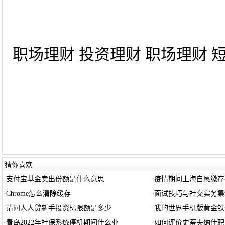
职场理财 投资理财 职场理财 短
猜你喜欢
·
支付宝基金卖出份额是什么意思
·
疫情期间上海自愿缴存
·
Chrome怎么清除缓存
·
面试技巧与社交实务集
·
请问人人贷新手投资标限额是多少
·
我的世界手机版黄金铁
·
青岛2022年社保系统停机期间什么业
·
如何评价史蒂夫纳什职