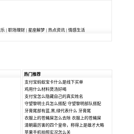
娱乐
|
职场理财
|
星座解梦
|
热点资讯
|
情感生活
热门推荐
支付宝蚂蚁宝卡什么是线下买单
鸡用什么材料煲汤好喝
支付宝怎么隐藏自己的真实姓名
守望黎明士兵怎么搭配 守望黎明部队搭配
牙膏尾部有蓝,黑,绿代表什么 牙膏尾
衣服上的苍蝇屎怎么去除 衣服上的苍蝇屎
清朝最厉害的四个皇帝，称得上是雄才大略
苹果手机拍照实况怎么关