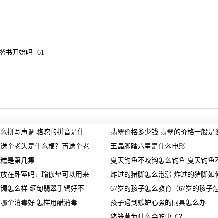
书开始吗--61
么拼写声调 骆驼的拼音是什
·
翡翠价格多少钱 翡翠的价格一般是
再送个老头是什么梗？再送个老
·
王晶脚踏六星是什么电影
蛋糕是第几集
·
夏天钓鱼不咬钩怎么钓鱼 夏天钓鱼
以放在卧室吗，瑜伽垫可以用来
·
炸过的猪脚怎么泡涨 炸过的猪脚如
镯怎么样 缅甸翡翠手镯好不
·
67岁的孩子怎么教育（67岁的孩子
哪个消毒好 怎样用醋消毒
·
孩子遇到嫉妒心强的同桌怎么办
里
·
猪笼草为什么会吃虫子？