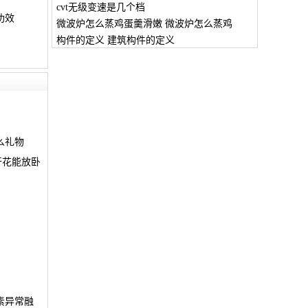
cvt无级变速是几个档
功效
微波炉怎么蒸鸡蛋羹滑嫩 微波炉怎么蒸鸡
构件的定义 建筑构件的定义
么礼物
干花能放卧
素异常融