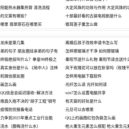
阳能热水器集热管 清洗流程
·
大定风珠的功效与作用 大定风珠的
门的文案有哪些？
·
十部最好看的古装电视剧是什么
哪里 翡翠原石在哪里买
·
银耳莲子羹怎么做
上龙床是第几集
·
离婚后孩子改姓申请书怎么写
弟的句子 朋友圈炫亲弟的句子有
·
怎样擦玻璃才干净 如何擦玻璃
终极绝技叫什么？拳皇98终极之
·
重阳节送什么礼物 重阳节适合送什
真实身份是什么 《局中人》沈林
·
风干玫瑰花可以放在卧室吗（玫瑰
手机微信朋友圈
·
怎样用电脑下载软件
笔画怎么画
·
光纤怎么读 光纤如何读
QQ信息会延迟接收~解决方法
·
win7怎么设置电脑共享
南昌久拖不决的“胡子工程”销号
·
有天窗的好处是什么
区疫情防控报备电话
·
元旦可以去哪里
力争到2025年重点工业行业能
·
QQ上的画图红包伪装怎么画
梅浇水（腊梅浇什么水）
·
枪火重生元素怎么搭配 枪火重生元