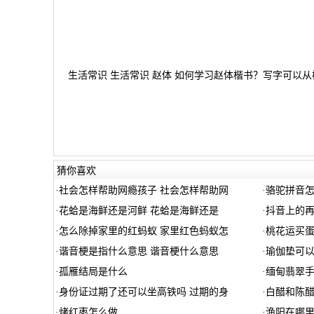
生活常识 生活常识 赵体 如何学习赵体楷书？写字可以从楷
猜你喜欢
·
社会怎样帮助网瘾孩子 社会怎样帮助网
·
骆驼拼音怎
·
花蛤是海鲜还是河鲜 花蛤是海鲜还是
·
抖音上的
·
怎么除掉家里的红蚂蚁 家里红色蚂蚁怎
·
桃花运买
·
谐音梗是指什么意思 谐音梗什么意思
·
瑜伽垫可
·
孤雁结局是什么
·
缅甸翡翠手
·
身份证过期了还可以坐高铁吗 过期的身
·
白醋和陈醋
·
烤红枣怎么做
·
渔阳在哪