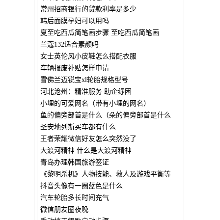
常州招商银行的贷款利率是多少
韩后面膜孕妇可以用吗
夏至吃西瓜简笔画步骤 至吃西瓜简笔画
兰蔻132适合素颜吗
女士英伦风小皮鞋怎么搭配衣服
车辆报废补贴怎样申请
雪佛兰迈锐宝xl轮胎规格型号
河北沧州：精准服务 助企纾困
小埋的可爱网名（带有小埋的网名）
鱼的偏旁部首是什么（朵的偏旁部首是什么
圣安地列斯买车都有什么
王者荣耀微信好友怎么突然没了
大渡河精神 什么是大渡河精神
青岛办理韩国旅游签证
《黎明杀机》人物技能、救人及游戏平衡等
抖音头像有一圈蓝色是什么
汽车轮胎多长时间充气
微信朋友圈夜晚