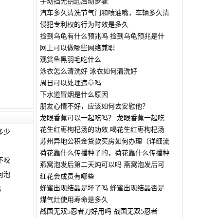
手动挡无钥匙启动步骤
汽车多久清洗节气门和喷油嘴，车辆多久清
侵犯专利权的行为时效是多久
捡到乌龟有什么预兆吗 捡到乌龟预兆是什
网上可以做哪些网络兼职
观赏鱼黑羽毛吃什么
泳衣怎么清洗好 泳衣如何清洗好
周日可以处理违章吗
下水道冒烟是什么原因
朋友心情不好，应该如何去安慰他？
龙眼香蕉可以一起吃吗？ 龙眼香蕉一起吃
花生红枣枸杞汤的功效 喝花生红枣枸杞汤
多少
苏州异地公积金贷款买房如何办理（详细流
荷花靠什么传播种子的，荷花靠什么传播种
不咬
燕窝泡发后第二天炖可以吗 燕窝泡发后可
何泡
红花会成员有哪些
蜂蜜出现结晶是坏了吗 蜂蜜出现结晶否是
怎
煤气灶使用寿命是多久
战国无双5忍者刀好用吗 战国无双5忍者