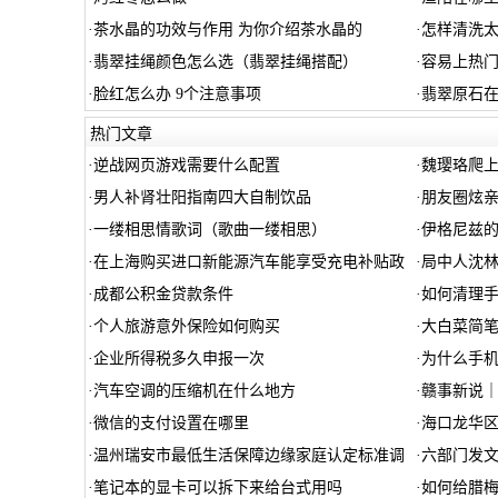
·
茶水晶的功效与作用 为你介绍茶水晶的
·
怎样清洗太
·
翡翠挂绳颜色怎么选（翡翠挂绳搭配）
·
容易上热
·
脸红怎么办 9个注意事项
·
翡翠原石在
热门文章
·
逆战网页游戏需要什么配置
·
魏璎珞爬
·
男人补肾壮阳指南四大自制饮品
·
朋友圈炫亲
·
一缕相思情歌词（歌曲一缕相思）
·
伊格尼兹的
·
在上海购买进口新能源汽车能享受充电补贴政
·
局中人沈林
·
成都公积金贷款条件
·
如何清理
·
个人旅游意外保险如何购买
·
大白菜简
·
企业所得税多久申报一次
·
为什么手机
·
汽车空调的压缩机在什么地方
·
赣事新说｜
·
微信的支付设置在哪里
·
海口龙华
·
温州瑞安市最低生活保障边缘家庭认定标准调
·
六部门发文
·
笔记本的显卡可以拆下来给台式用吗
·
如何给腊