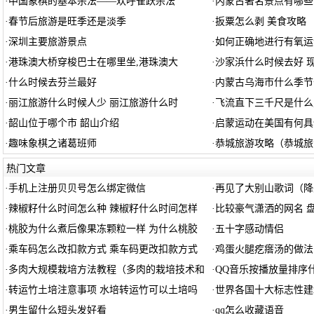
·
中国象棋的基本杀法——欢呼雀跃杀法
·
内蒙古著名景点有哪些
·
春节后旅游是旺季还是淡季
·
扳粟怎么剥 美食攻略
·
深圳主要旅游景点
·
如何正确地进行有氧运
·
港珠澳大桥穿梭巴士在哪里坐,港珠澳大
·
沙家浜什么时候去好 
·
什么时候去芬兰最好
·
内蒙古乌海市什么季节
·
丽江旅游什么时候人少 丽江旅游什么时
·
飞流直下三千尺是什么
·
韶山位于哪个市 韶山介绍
·
启蒙运动在美国有何具
·
趣味象棋之诸葛班师
·
恭城旅游攻略（恭城旅
热门文章
·
手机上注册贝贝号怎么绑定微信
·
再见了大别山歌词（降
·
辣椒籽什么时间怎么种 辣椒籽什么时间怎样
·
比较豪气潇洒的网名 
·
桃胶为什么煮后像果冻颗粒一样 为什么桃胶
·
五十字感动情侣
·
乘车码怎么改扣款方式 乘车码更改扣款方式
·
鸡蛋火腿疙瘩汤的做法
·
多肉大规模栽培方法教程（多肉的栽培技术和
·
QQ音乐按播放量排序
·
转运竹土培注意事项 水培转运竹可以土培吗
·
世界各国十大标志性建
·
男生留什么短头发好看
·
qq怎么收藏语音