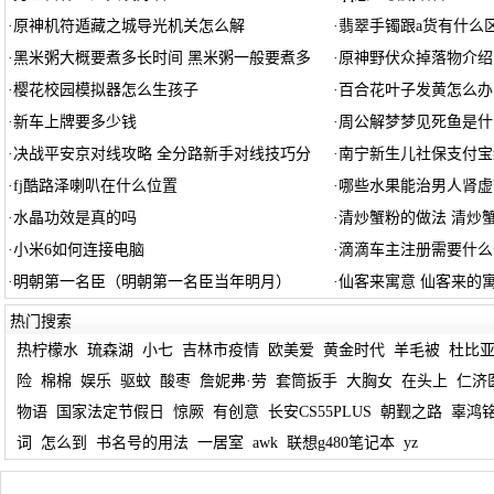
·
原神机符遁藏之城导光机关怎么解
·
翡翠手镯跟a货有什么区
·
黑米粥大概要煮多长时间 黑米粥一般要煮多
·
原神野伏众掉落物介绍
·
樱花校园模拟器怎么生孩子
·
百合花叶子发黄怎么办
·
新车上牌要多少钱
·
周公解梦梦见死鱼是什
·
决战平安京对线攻略 全分路新手对线技巧分
·
南宁新生儿社保支付宝
·
fj酷路泽喇叭在什么位置
·
哪些水果能治男人肾虚
·
水晶功效是真的吗
·
清炒蟹粉的做法 清炒
·
小米6如何连接电脑
·
滴滴车主注册需要什么
·
明朝第一名臣（明朝第一名臣当年明月）
·
仙客来寓意 仙客来的
热门搜索
热柠檬水
琉森湖
小七
吉林市疫情
欧美爱
黄金时代
羊毛被
杜比
险
棉棉
娱乐
驱蚊
酸枣
詹妮弗·劳
套筒扳手
大胸女
在头上
仁济
物语
国家法定节假日
惊厥
有创意
长安CS55PLUS
朝觐之路
辜鸿
词
怎么到
书名号的用法
一居室
awk
联想g480笔记本
yz