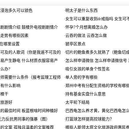
水浸泡多久可以锁色
·
明太子是什么东西
皮
·
女生可以重复收到dr戒指吗 女生可
剧剧情介绍 鼓楼外电视剧剧情介
·
怀孕7个月想离婚怎么办
股走势有哪些因素
·
云吞的做法 云吞怎么做
率在哪里设置
·
猇亭区景点
不可及的人歌词（你是我遥不可及的
·
切片的鲍鱼煮多久就熟了（鲍鱼切
易产生静电 什么材质衣服容易产
·
怎么样申请微信 怎么样申请微信号 
么办?
·
吸引女孩的单身个性签名
程师需要什么条件（报考监理工程师
·
单人旁的字有哪些
了有什么影响
·
郑州中考有分配生资格的学校有哪
山楂干
·
持有基金实盘什么意思
哪旅游好
·
太平轮下结局
的最佳时间 板蓝根啥时间种植好
·
巴西龟怎么养才黄，黄化巴西龟怎
无力反抗男同事的强暴（图）
·
打篮球怎样提高控球能力？
的文案 孤独且温柔的文案推荐
·
哪些人能领太原文化旅游政府惠民