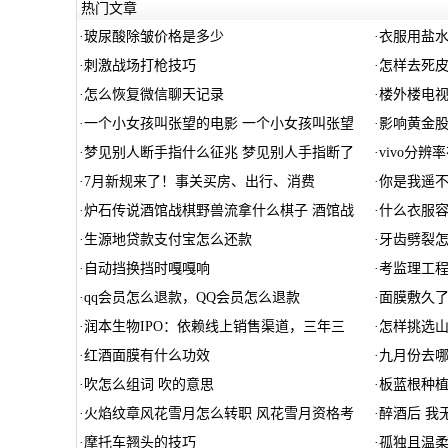
热门文章
·
玻尿酸除皱价格是多少
·
衣服用盐
·
刺激战场打枪技巧
·
怎样去死
·
怎么恢复微信聊天记录
·
楼外楼电视
·
一个小女孩叫张望的电影 一个小女孩叫张望
·
影响黄金
·
梦见别人断手指什么征兆 梦见别人手指断了
·
vivo分辨
·
7月新规来了！事关买房、出行、消费
·
你是我遥
·
炉石传说酒馆战棋野兽流拿什么棋子 酒馆战
·
什么衣服容
·
生源地贷款支付宝怎么还款
·
牙齿劈裂怎
·
自动挡换挡时嘎嘎响
·
考监理工
·
qq会员怎么退款，QQ会员怎么退款
·
面膜敷久
·
润本生物IPO：依赖线上销售渠道，三年三
·
怎样挑选
·
红酒面膜有什么功效
·
九月份去
·
吹怎么组词 吹的意思
·
板蓝根种植
·
火焰纹章风花雪月怎么转职 风花雪月资格考
·
醉酒后 我
·
摩托车翘头的技巧
·
孤独且温柔