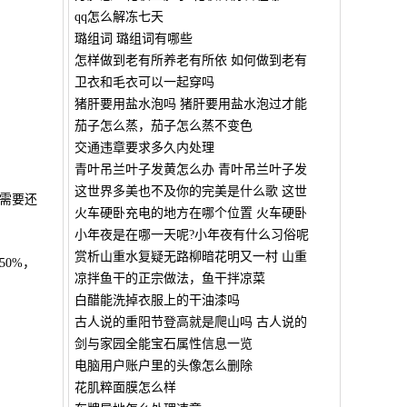
qq怎么解冻七天
璐组词 璐组词有哪些
怎样做到老有所养老有所依 如何做到老有
卫衣和毛衣可以一起穿吗
猪肝要用盐水泡吗 猪肝要用盐水泡过才能
茄子怎么蒸，茄子怎么蒸不变色
交通违章要求多久内处理
青叶吊兰叶子发黄怎么办 青叶吊兰叶子发
这世界多美也不及你的完美是什么歌 这世
需要还
火车硬卧充电的地方在哪个位置 火车硬卧
小年夜是在哪一天呢?小年夜有什么习俗呢
赏析山重水复疑无路柳暗花明又一村 山重
0%，
凉拌鱼干的正宗做法，鱼干拌凉菜
白醋能洗掉衣服上的干油漆吗
古人说的重阳节登高就是爬山吗 古人说的
剑与家园全能宝石属性信息一览
电脑用户账户里的头像怎么删除
花肌粹面膜怎么样