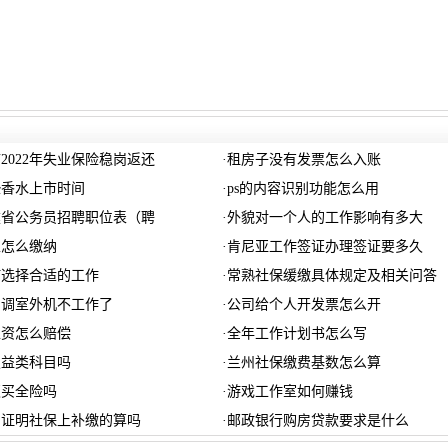
2022年失业保险稳岗返还
·
租房子没有发票怎么入账
垫香水上市时间
·
ps的内容识别功能怎么用
福建省公务员招聘职位表（聘
·
外貌对一个人的工作影响有多大
上怎么缴纳
·
肯尼亚工作签证办理签证要多久
何选择合适的工作
·
常熟社保缓缴具体规定及相关问答
空调室外机不工作了
·
公司给个人开发票怎么开
工资怎么赔偿
·
全年工作计划书怎么写
损益类科目吗
·
兰州社保缴费基数怎么算
须买全险吗
·
游戏工作室如何赚钱
房证明社保上补缴的算吗
·
邮政银行购房贷款要求是什么