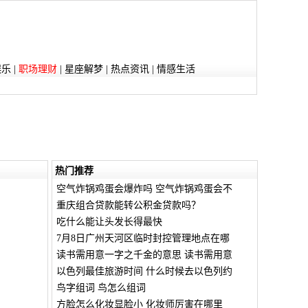
娱乐
|
职场理财
|
星座解梦
|
热点资讯
|
情感生活
热门推荐
空气炸锅鸡蛋会爆炸吗 空气炸锅鸡蛋会不
重庆组合贷款能转公积金贷款吗？
吃什么能让头发长得最快
7月8日广州天河区临时封控管理地点在哪
读书需用意一字之千金的意思 读书需用意
以色列最佳旅游时间 什么时候去以色列约
鸟字组词 鸟怎么组词
方脸怎么化妆显脸小 化妆师厉害在哪里