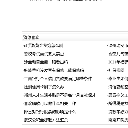
猜你喜欢
·
cf手游黄金龙炮怎么刷
·
温州瑞安市
·
警校考试面试五大禁忌
·
香奈儿气
·
沙金和黄金能一眼看出吗
·
2021年
·
魅族手机没发票有保修卡能保修吗
·
社保费网
·
工商银行个人信用贷款要满足哪些条件
·
毕业生如
·
捡到信用卡刷了怎么办
·
海信变频
·
郑州人才生活补贴是不是每个月交社保才
·
恶意拖欠
·
喜欢唱歌可以做什么相关工作
·
所得税是
·
降息对银行股票的影响是什么
·
贷款车必
·
武汉公积金提取方法汇总
·
南京开购