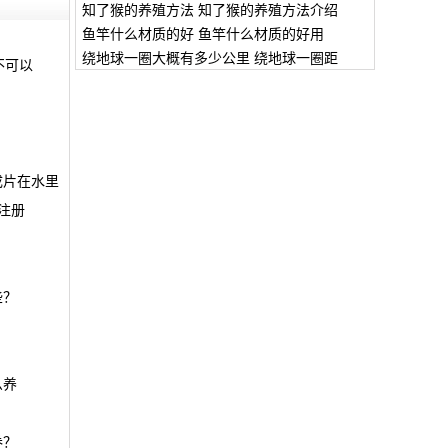
知了猴的养殖方法 知了猴的养殖方法介绍
鱼竿什么材质的好 鱼竿什么材质的好用
绕地球一圈大概有多少公里 绕地球一圈距
不可以
成片在水里
注册
些？
么养
券？