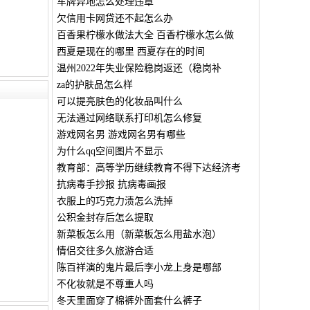
车牌异地怎么处理违章
欠信用卡网贷还不起怎么办
百香果柠檬水做法大全 百香柠檬水怎么做
西夏是现在的哪里 西夏存在的时间
温州2022年失业保险稳岗返还（稳岗补
za的护肤品怎么样
可以提亮肤色的化妆品叫什么
无法通过网络联系打印机怎么修复
游戏网名男 游戏网名男有哪些
为什么qq空间图片不显示
教育部：高等学历继续教育不得下达经济考
抗病毒手抄报 抗病毒画报
衣服上的巧克力渍怎么洗掉
公积金封存后怎么提取
新菜板怎么用（新菜板怎么用盐水泡）
情侣交往多久旅游合适
陈百祥演的鬼片最后李小龙上身是哪部
不化妆就是不尊重人吗
冬天里面穿了棉裤外面套什么裤子