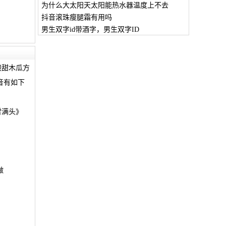
为什么大太阳天太阳能热水器温度上不去
抖音滚珠瘦腿霜有用吗
男生双字id带酒字，男生双字ID
酸甜木瓜方
音有如下
雪满头》
做