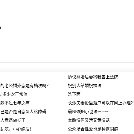
0
·
协议离婚后妻将我告上法院
你的老公婚外恋是有档次吗？
·
祝别人结婚祝福语
动多少次正常值
·
洗下面
仍躲不过七年之痒
·
长沙夫妻投靠落户可以在网上办理
自己是否是自恋型人格障碍
·
最NB的H小谜语~~~~~
人竟然60岁了
·
套路情侣又污又黄情话
可乱吃，小心绝后！
·
公众场合性爱也是种露阴癖