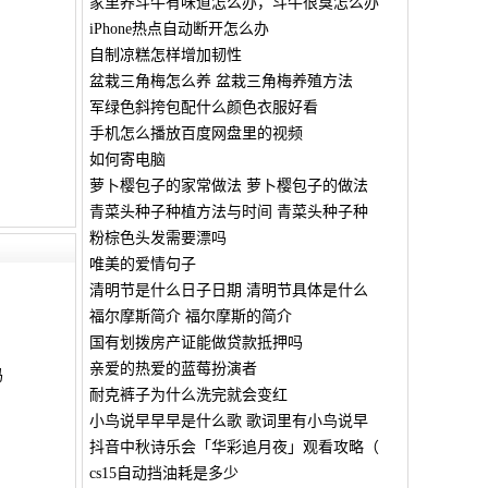
家里养斗牛有味道怎么办，斗牛很臭怎么办
iPhone热点自动断开怎么办
自制凉糕怎样增加韧性
盆栽三角梅怎么养 盆栽三角梅养殖方法
军绿色斜挎包配什么颜色衣服好看
手机怎么播放百度网盘里的视频
如何寄电脑
萝卜樱包子的家常做法 萝卜樱包子的做法
青菜头种子种植方法与时间 青菜头种子种
粉棕色头发需要漂吗
唯美的爱情句子
清明节是什么日子日期 清明节具体是什么
福尔摩斯简介 福尔摩斯的简介
国有划拨房产证能做贷款抵押吗
亲爱的热爱的蓝莓扮演者
吗
耐克裤子为什么洗完就会变红
小鸟说早早早是什么歌 歌词里有小鸟说早
抖音中秋诗乐会「华彩追月夜」观看攻略（
cs15自动挡油耗是多少