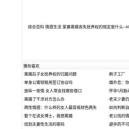
综合百科 情感生活 家暴离婚丧失抚养权的规定是什么--6
猜你喜欢
·
离婚后子女抚养权的归属问题
·
刷子工厂
·
单身公寓短租用签订协议吗
·
婚外恋：
·
放纵一夜情 女人常会找哪些借口
·
怀孕5月胎
·
离婚了干涉对方怎么办
·
老夫少妻
·
两性情感：什么样的女人最容易财色两失
·
如何判断
·
娶个在读女博士，我想离婚
·
老公找的情
·
找到夫妻性生活的密码
·
避孕药不