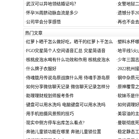
·
武汉可以异地领结婚证吗？
·
女警地狱二-
·
怀孕36周脐动脉血流是多少
·
遗憾分手2
·
公司早会分享感悟
·
再也不会
热门文章
·
红萝卜晒干怎么做好吃，晒干的红萝卜干怎么
·
塑料水杯哪
·
FGO灾星简个人空间语音汇总 灾星简语音
·
地平线5火
·
核桃皮泡水喝有什么功效和作用 核桃皮泡水
·
少年三国志
·
什么牌子衣服好
·
2022杭
·
侍魂胧月传说岛原战旗什么用 侍魂手游岛原
·
钢中杂质
·
如何分享微信聊天记录 微信聊天记录怎样分
·
原神覆雪之
·
助理理财规划师报考条件
·
软妹币是什
·
键盘可以用水洗吗 电脑键盘可以用水洗吗
·
如何调理好
·
用手机拍摄风景照的技巧
·
美容油的
·
现实中侧方停车出库怎么看点?
·
曼联彻底死
·
奔驰儿童锁功能在哪里 奔驰儿童锁位置
·
稳定静态