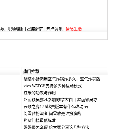
娱乐
|
职场理财
|
星座解梦
|
热点资讯
|
情感生活
热门推荐
袋装小酥肉用空气炸锅炸多久，空气炸锅版
vivo WATCH支持多少种运动模式
红米的功效与作用
赵丽颖吴亦凡参加的综艺节目 赵丽颖吴亦
云顶之弈12.5比赛版本有什么改动 云
闵雪雅扮演者 闵雪雅是谁扮演的
期货门槛最低标准
妈妈臀怎么瘦 给大家分享这几种方法