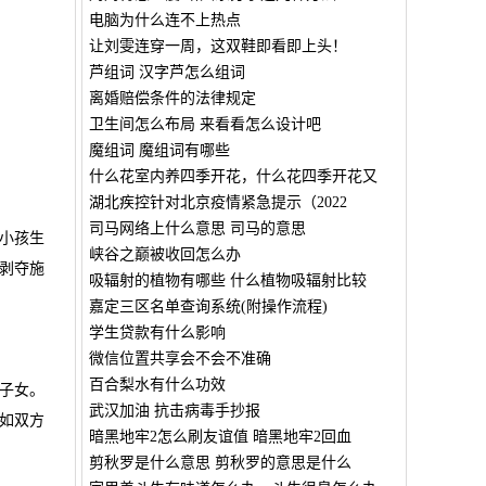
电脑为什么连不上热点
让刘雯连穿一周，这双鞋即看即上头！
芦组词 汉字芦怎么组词
离婚赔偿条件的法律规定
卫生间怎么布局 来看看怎么设计吧
魔组词 魔组词有哪些
什么花室内养四季开花，什么花四季开花又
湖北疾控针对北京疫情紧急提示（2022
司马网络上什么意思 司马的意思
小孩生
峡谷之巅被收回怎么办
剥夺施
吸辐射的植物有哪些 什么植物吸辐射比较
嘉定三区名单查询系统(附操作流程)
学生贷款有什么影响
微信位置共享会不会不准确
百合梨水有什么功效
子女。
武汉加油 抗击病毒手抄报
如双方
暗黑地牢2怎么刷友谊值 暗黑地牢2回血
剪秋罗是什么意思 剪秋罗的意思是什么