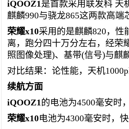
iQOOZ1
是首款采用联发科 天机
麒麟990与骁龙865这两款高
荣耀x10
采用的是麒麟820，性
离，跑分四十万分左右，经荣耀3
照图像处理)、基带(信号)与麒
对比结果：论性能，天机1000p
续航方面
iQOOZ1
的电池为4500毫安时
荣耀x10
电池为4300毫安时，快