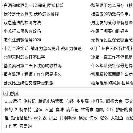
·
白酒和啤酒能一起喝吗_酷知科普
·
秋葵晒干怎么保存（秋
·
伏吟是什么意思 伏吟怎么解释
·
桂圆皮的功效与作用，
·
双怠速法的检测方法
·
男朋友的爱称都有哪些
·
小苏打去黑头有效吗
·
在厦门哪买电脑好点
·
怎么注册微信号2020
·
无锡居民医保去哪里缴
·
十万个冷笑话2战斗力怎么提升 战斗力快速
·
2月广州白云区石井街
·
qq聊天时怎么打不出字
·
冰箱一直工作不停机是
·
基金卖出第二天下跌影响收益吗
·
什么年龄交社保最划算
·
报考监理工程师工作年限是多久
·
雪肌精按摩面膜什么功
·
卧式比正统性交姿势更刺激
·
独角貔貅的寓意 独角
热门搜索
win7运行
洛杉矶
腾讯电脑管家
心经
步步高
小灯泡
顺德大良
英
怪的
杜特尔特
追悼
人皇
臭味
鹿鼎记
性需求
加杨
C17
护肝的食
谁
短信验证码
qq列表
拼豆
打羽毛球
逐光
悔改
张弛
大银鱼
张
工作室
喜爱的