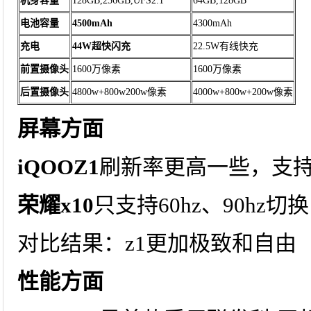
机身容量
128GB,256GB,UFS2.1
64GB,128GB
电池容量
4500mAh
4300mAh
充电
44W超快闪充
22.5W有线快充
前置摄像头
1600万像素
1600万像素
后置摄像头
4800w+800w200w像素
4000w+800w+200w像素
屏幕方面
iQOOZ1
刷新率更高一些，支持60
荣耀x10
只支持60hz、90hz切换
对比结果：z1更加极致和自由
性能方面