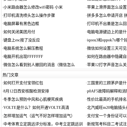
·
小米路由器怎么修改wifi密码 小米
·
苹果上滑界面怎么设置
·
打印机清洗喷头怎么操作步骤
·
拼多多怎么申请开店 
·
电脑屏幕有黑色边框
·
打印机不出墨是怎么回
·
如何关闭美团月付
·
电脑电源键边上的是什
·
键盘上esc按了没反应
·
iqoou3和oppok7x哪个
·
电脑系统怎么解压教程
·
微信如何设置三天可见
·
电脑开机出现FFFFFFF
·
如何在路由器中隐藏自
·
微信怎么看到别人撤回的消息（微信怎么
·
苹果12打字声音怎么关
热门文章
·
如何打开支付宝领红包
·
三国里的三顾茅庐是什
·
8月12日西安核酸检测安排
·
p0AF5故障码解释和消
·
冬季怎么预防中风和心肌梗死疾病
·
性价比最高的手机排名2
·
VOLTE是什么？如何开通VOLTE高清
·
北汽威旺m20电脑插头
·
怎样增加运气（运气不好怎样增加运气）
·
支付宝一个身份证可以
·
中考体育立定跳远评分标准，中考立定跳远训
·
新规驾考科目二考试注