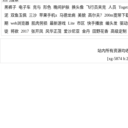
黑裤子
电子车
克与
形色
晚间护肤
换头像
飞行员夹克
人员
Toget
泥
双鱼玉佩
三沙
苹果手机x
马德龙病
美貌
高尔夫7
200m宽带下
期
web浏览器
肌肉劳损
最新游戏
Lite
市区
快手播放
编头发
驱动
徒
将欲
2017
张开凤
风华正茂
爱沙尼亚
金丹
田野花香
高级定制
站内所有资源均
[xg-5874 h