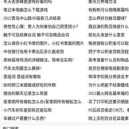
·
冬天去赤峰旅游有好看的吗
·
紫吊兰养殖方法
·
笔记本电脑怎么下载游戏
·
有粉刺可以用隔离霜吗
·
2022青岛中山路3D投影几点结束
·
怎么养好白脉豆瓣绿？
·
男性性心理：男人为何害怕自己阴茎短小？
·
聂远演的陈百烽是什么
·
触不可及经典台词 触不可及精选台词
·
软化头发是什么意思
·
怎么保存小红书里的图片，小红书里面的图片
·
租房提取公积金可以取
·
中信银行信用卡寄出后多久能收到
·
西宁市公积金贷款流程
·
茶树菇母鸡汤的详细做法，简单且实用！
·
高考准备什么吉利物品
·
汽车太阳膜怎么撕掉?
·
吴京在哪部电视剧里扮
·
意组词 意组词有哪些
·
带泽字的高分男孩名字
·
如何把江米面做成好吃的年糕
·
为什么明星不纹美瞳线
·
微信的聊天记录怎么恢复
·
2022最火网名最幸福的昵
·
家里厕所有蜈蚣怎么办(家里厕所有蜈蚣怎么
·
买了打印机还要买硒鼓
·
小汽车刹车是前轮还是后轮
·
95后店员偷走538万
·
车辆过户需要什么东西?
·
网上买的百合花盆栽拿
热门搜索