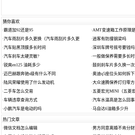
猜你喜欢
·
霸道加92还是95
·
AMT变速箱工作原理
·
汽车雨刮片多久更换（汽车雨刮片多久更
·
逍客有防撞钢梁吗
·
汽车贴黑顶膜多长时间
·
深圳车牌号摇号要钱吗
·
汽车刹车太硬灵敏?
·
一般做保养需要多长时
·
锐爽en125 油耗多少
·
鼓刹刹车片多久换一次
·
迈巴赫跟奔驰s级有什么不同
·
奥迪q5座位头如何拆下
·
陆风荣曜使用了什么发动机
·
大众速腾保养灯归零方
·
二手车怎么交易
·
五菱宏光MINI（五菱宏
·
车辆违章查询方式
·
汽车水温高是怎么回事
·
小鹏汽车是电动的吗
·
马自达6油箱多少升
热门文章
·
微信文档怎么编辑
·
男方同意离婚不肯分财