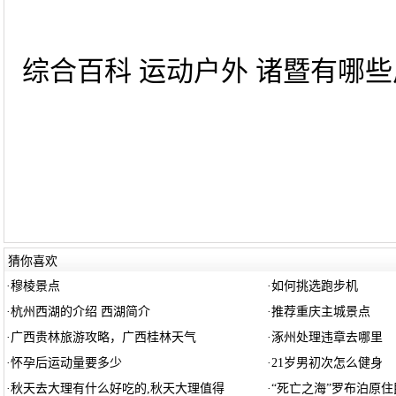
综合百科 运动户外 诸暨有哪些风
猜你喜欢
·
穆棱景点
·
如何挑选跑步机
·
杭州西湖的介绍 西湖简介
·
推荐重庆主城景点
·
广西贵林旅游攻略，广西桂林天气
·
涿州处理违章去哪里
·
怀孕后运动量要多少
·
21岁男初次怎么健身
·
秋天去大理有什么好吃的,秋天大理值得
·
“死亡之海”罗布泊原