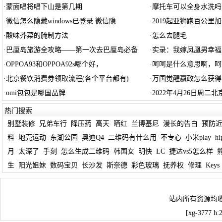
·
蒙面唱将唱下山是第几期
·
摩托车可以全身水洗吗
·
微信怎么隐藏windows已登录 微信隐
·
2019起亚狮跑百公里
·
酸味芥菜的腌制方法
·
怎么去腿毛
·
巴厘岛旅游全攻略——第一次去巴厘岛必备
·
实录：我嫁凤凰男幸福
·
OPPOA93和OPPOA92s哪个好，
·
呵呵是什么意思啊，呵
·
北京餐饮消费券领取流程(各个平台都有)
·
万国觉醒嬴政怎么获得
·
omi包包是哪国品牌
·
2022年4月26日周二
热门搜索
别墅装修
兄弟车行
降压药
高天
晒红
兰博基尼
漫长的告白
预防
料
地壳运动
东湖公园
奥迪Q4
二维码有什么用
不专心
小米play
h
月
太深了
手刻
怎么生成二维码
韩国女
明快
LC
捷达vs5怎么样
生
阳光姐妹
数码宝贝
长沙发
斯奈德
彩色玻璃
抚养权
修理
Keys
站内所有资源均
[xg-3777 h