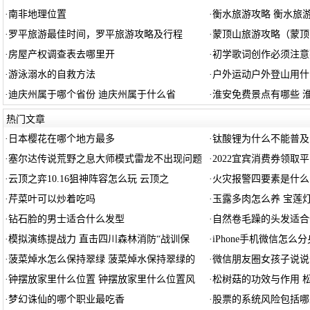
·
南非地理位置
·
衡水旅游攻略 衡水旅
·
罗平旅游最佳时间，罗平旅游攻略及行程
·
蒙顶山旅游攻略（蒙顶
·
房屋产权调查表去哪里开
·
初学歌词创作必须注意
·
游泳溺水的自救方法
·
户外运动户外登山用什
·
迪庆州属于哪个省份 迪庆州属于什么省
·
淮安免费景点有哪些 
热门文章
·
日本樱花在哪个地方最多
·
钛酸锂为什么不能普及
·
塞尔达传说荒野之息大师模式雷龙不出现问题
·
2022宜宾消费券领取
·
云顶之弈10.16狙神阵容怎么玩 云顶之
·
火灾报警四要素是什么
·
芹菜叶可以炒着吃吗
·
玉露多肉怎么养 宝莲
·
钻石脸的男士适合什么发型
·
自然卷毛躁的头发适合
·
模拟演练提战力 直击四川森林消防“战训保
·
iPhone手机微信怎么
·
菠菜焯水怎么保持翠绿 菠菜焯水保持翠绿的
·
微信朋友圈女孩子说说
·
钟摆放家里什么位置 钟摆放家里什么位置风
·
松树菇的功效与作用 
·
梦幻诛仙的哪个职业最吃香
·
股票的系统风险包括哪