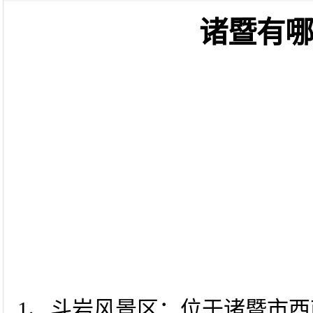
诸暨有
1、斗岩风景区：位于诸暨市