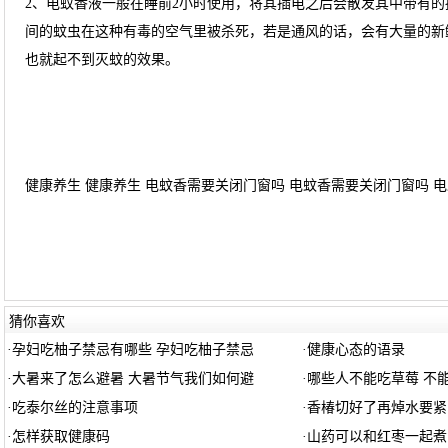
2、电蚊香液一般在睡前2小时使用，将其插电之后会散发其中带有
间的蚊虫在这种有毒的空气里被杀死，若是通风的话，会有大量的新
也就起不到灭蚊的效果。
健康养生 健康养生 电蚊香需要关闭门窗吗 电蚊香需要关闭门窗吗 电
猜你喜欢
·
孕妇吃柚子禁忌有哪些 孕妇吃柚子禁忌
·
健康心态的语录
·
大暑来了怎么避暑 大暑节气我们如何避
·
哪些人不能吃草莓 不
·
吃泰尔丝的注意事项
·
香椿切好了再焯水要紧
·
怎样获取健康码
·
山药可以和红枣一起煮