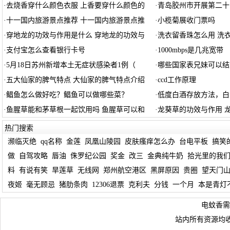
·
去烧香穿什么颜色衣服 上香要穿什么颜色的
·
青岛胶州市开展第二十
·
十一国内旅游景点推荐 十一国内旅游景点推
·
小榄菊展收门票吗
·
穿地龙的功效与作用是什么 穿地龙的功效与
·
洗衣留香珠怎么用 洗
·
支付宝怎么查看银行卡号
·
1000mbps是几兆宽带
·
5月18日苏州新增本土无症状感染者1例（
·
哪些国家表兄妹可以结
·
五大仙家的脾气特点 大仙家的脾气特点介绍
·
ccd工作原理
·
鲳鱼怎么做好吃？鲳鱼可以做哪些菜？
·
低度白酒存放方法，白
·
鱼腥草能和茅草根一起饮用吗 鱼腥草可以和
·
龙葵草的功效与作用 
热门搜索
濒临灭绝
qq名称
金莲
凤凰山陵园
皮肤瘙痒怎么办
台电平板
搞笑
做
自驾攻略
唇油
侏罗纪公园
奖金
改三
金典纯牛奶
拾光里的我
料
有说有笑
旱莲草
无线网
郑州航空港区
黑屏原因
贵圈
望天门
夜姬
毫无顾忌
猪肋条肉
12306退票
克利夫
分钱
一个月
本是青灯
电蚊香需
站内所有资源均