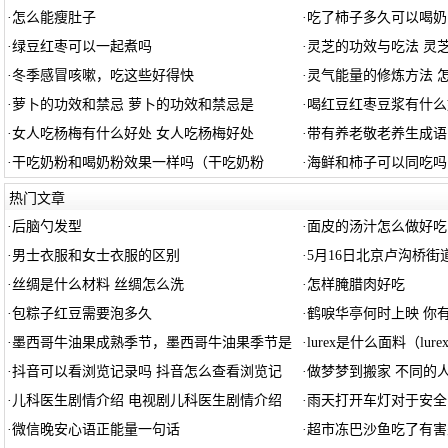
·
怎么能瘦肚子
·
吃了柿子多久可以喝奶
·
绿豆红枣可以一起煮吗
·
灵芝的功效与吃法 灵
·
冬季感冒咳嗽，吃这些好得快
·
灵气能量的修炼方法 
·
萝卜的功效和禁忌 萝卜的功效和禁忌是
·
喝红豆红枣豆浆有什么
·
女人吃杨梅有什么好处 女人吃杨梅好处
·
带有养老敬老养生成语
·
干吃奶粉和喝奶粉效果一样吗（干吃奶粉
·
海鲜和柿子可以同吃吗
热门文章
·
后脑勺发型
·
面皮的汤汁怎么做好吃
·
男士衣服和女士衣服的区别
·
5月16日北京卢沟桥
·
丝绸是什么材料 丝绸怎么洗
·
怎样腌腊肉好吃
·
包粽子红豆需要泡多久
·
鹤唳华亭何时上映 你
·
墨西哥牛油果成熟季节，墨西哥牛油果季节是
·
lurex是什么面料（lur
·
抖音可以看浏览记录吗 抖音怎么查看浏览记
·
做梦梦到搬家 不同的
·
儿科医生剧情介绍 电视剧儿科医生剧情介绍
·
雨天打开车灯对于安全
·
微信晚安心语正能量一句话
·
超市冻巴沙鱼吃了有害