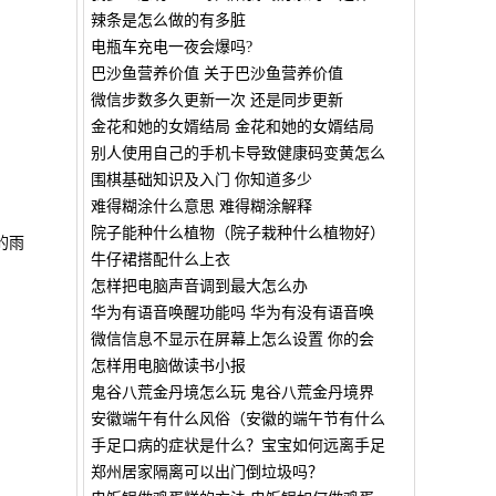
辣条是怎么做的有多脏
电瓶车充电一夜会爆吗?
巴沙鱼营养价值 关于巴沙鱼营养价值
微信步数多久更新一次 还是同步更新
金花和她的女婿结局 金花和她的女婿结局
别人使用自己的手机卡导致健康码变黄怎么
围棋基础知识及入门 你知道多少
难得糊涂什么意思 难得糊涂解释
院子能种什么植物（院子栽种什么植物好）
的雨
牛仔裙搭配什么上衣
怎样把电脑声音调到最大怎么办
华为有语音唤醒功能吗 华为有没有语音唤
微信信息不显示在屏幕上怎么设置 你的会
怎样用电脑做读书小报
鬼谷八荒金丹境怎么玩 鬼谷八荒金丹境界
安徽端午有什么风俗（安徽的端午节有什么
手足口病的症状是什么？宝宝如何远离手足
郑州居家隔离可以出门倒垃圾吗？