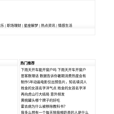
娱乐
|
职场理财
|
星座解梦
|
热点资讯
|
情感生活
热门推荐
下雨天开车能开窗户吗 下雨天开车开窗户
思客数理话 数据告诉你暑期消费热度会有
制作5年动画电影仅出预告片，知名填词人
姓金的女孩名字洋气点 姓金的女孩名字洋
再向虎山行大结局 意外频发
黄桃罐头哪个牌子的好吃
霍去病为什么被移除教科书？
我多么想有一个每天陪我喝奶茶的人是什么