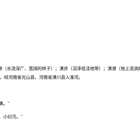
地）；潢洋（水流深广、宽阔的样子）；潢井（沼泽低洼地带）；潢潦（地上流淌
，经河南省光山县、河南省潢川县入淮河。
潢。”
，小曰污。”