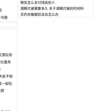
微信怎么支付钱给别人
酒精代谢需要多久 关于酒精代谢的时间科
绍
买的衣服磁扣没去怎么办
一句是
区游玩攻
要比服务
表
大臣不知
能一起吃
推荐
？