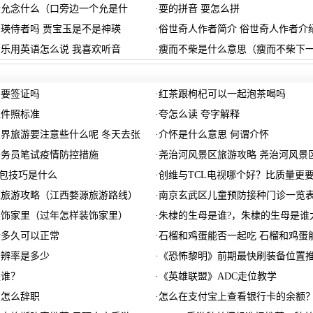
个允念什么（口旁边一个允是什
·
耍的拼音 耍怎么拼
瑛侍者吗 贾宝玉是不是神瑛
·
俗世奇人作者简介 俗世奇人作者介
乐用英语怎么说 我喜欢听音
·
瘦而不柴是什么意思（瘦而不柴下
需要签证吗
·
红茶跟枸杞可以一起泡茶喝吗
证件照标准
·
夸怎么读 夸字解释
界旅游要注意些什么呢 冬天去张
·
介怀是什么意思 何谓介怀
西公务员笔试疫情防控措施
·
尧治河风景区旅游攻略 尧治河风景
背包技巧是什么
·
创维与TCL电视哪个好？比质量更
源旅游攻略（江西婺源旅游路线）
·
南京玄武区儿童预防接种门诊一览
装饰家里（过年怎样装饰家里）
·
朱棣的生母是谁?，朱棣的生母是谁
诉多久可以正常
·
石榴和鸡蛋能否一起吃 石榴和鸡蛋
分辨率是多少
·
《恐怖黎明》前期最快刷装备位置
是谁？
·
《英雄联盟》ADC走位教学
该怎么辞职
·
怎么在支付宝上查看银行卡的余额