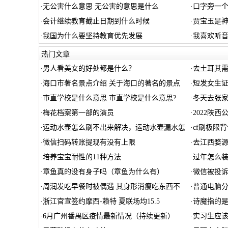
·
无公害什么意思 无公害的意思是什么
·
口字旁一
·
会计继续教育截止日期到什么时候
·
贾宝玉是神
·
我国为什么要坚持教育优先发展
·
我喜欢听音
热门文章
·
男人看美女的好处都是什么？
·
去土耳其
·
海口市著名景点介绍 关于海口的著名的景点
·
短发女生
·
市直学校是什么意思 市直学校是什么意思?
·
冬天去张家
·
梅花档案第一部的演员
·
2022陕
·
运动水壶怎么刷不出来解决，运动水壶漏水怎
·
cf刷极限
·
微信扫码转账提现有没有上限
·
去江西婺
·
培养宝宝耐性的11种方法
·
过年怎么
·
章鱼真的没有身子吗（章鱼为什么有）
·
微信被投
·
周润发吃早餐时被偶遇 其身形消瘦吃东西不
·
普通电脑
·
浙江官宣签约摩西-赖特 夏联场均15.5
·
诗魔指的
·
6月广州番禺区疫情最新情况（持续更新）
·
实习生应