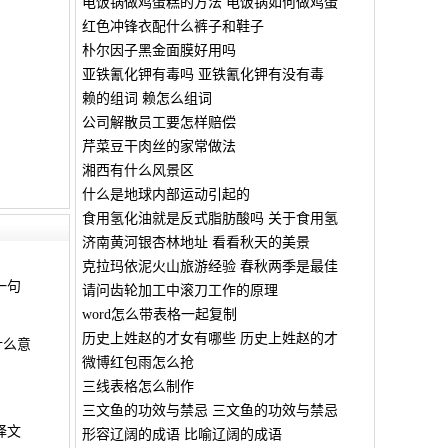
电饭锅做鸡蛋糕的方法 电饭锅如何做鸡蛋
红色冲锋衣配什么裤子和鞋子
朴尔因子黑金面膜好用吗
亚铁氰化钾有毒吗 亚铁氰化钾有没有毒
赖的组词 赖怎么组词
公司解散员工要怎样赔偿
芹菜豆干肉丝的家常做法
湘西有什么风景区
什么是地球内部运动引起的
食用氢化油就是反式脂肪酸吗 关于食用氢
济南黄河银杏林地址 看看秋天的美景
克拉玛依泥火山旅游经验 春秋两季是最佳
一句
请问齿轮加工中滚刀工作的原理
word怎么带表格一起复制
历史上姓赵的才女有哪些 历史上姓赵的才
什么意
微博红包雨怎么抢
三线表格怎么制作
三文鱼的功效与禁忌 三文鱼的功效与禁忌
译文
形容辽阔的成语 比喻辽阔的成语