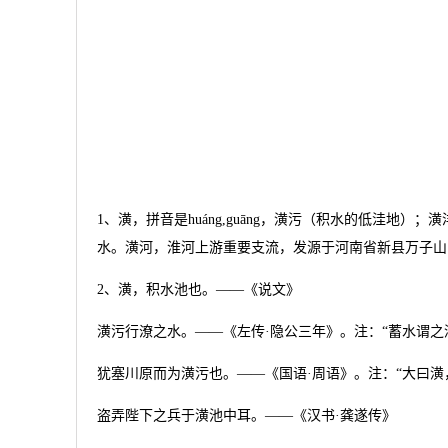
1、潢，拼音是huáng,guāng，潢污（积水的低洼
水。潢河，淮河上游重要支流，发源于河南省新县万子山
2、潢，积水池也。――《说文》
潢污行潦之水。――《左传·隐公三年》。注：“蓄水谓之
犹塞川原而为潢污也。――《国语·周语》。注：“大曰潢
盗弄陛下之兵于潢池中耳。――《汉书·龚遂传》