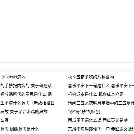
sukiyaki怎么
·
秋季应该多吃的八种食物
的手抄报内容的 关于普通话
·
喜乐平安下一句是什么 喜乐平安下
福兮祸所伏的意思是什么 祸
·
机会成本是什么 机会成本介绍
日生不滞什么意思（新故相推日
·
请问三五之夜明月半墙中的三五是
典故 关于呆若木鸡的典故
·
“沙”与“砂”的区别
怎么写
·
西瓜用英语怎么读 西瓜英文是啥
意思 嬲嫐意思是什么
·
东风不与周郎便下一句 赤壁原文及