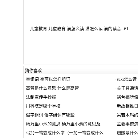
儿童教育 儿童教育 潢怎么读 潢怎么读 潢的读音--61
猜你喜欢
·
宰组词 宰可以怎样组词
·
suki怎么读（
·
高管是什么意思 什么是高管
·
关于普通话
·
法制宣传手抄报
·
祸兮福所倚
·
川科院是哪个学校
·
新故相推
·
俗字组词 俗字组词有哪些
·
呆若木鸡的
·
杨万里小池的意思 杨万里小池的意思及
·
主要事迹
·
弓加一笔变成什么字（一加一笔变成什么
·
嬲嫐是什么