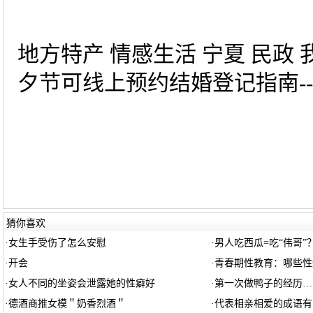
地方特产 情感生活 宁夏 民政 我
夕节可线上预约结婚登记指南--
猜你喜欢
·
女生手受伤了怎么安慰
·
男人吃西瓜=吃“伟哥”
·
开会
·
青春期性教育：哪些性
·
女人不同的坐姿会泄露她的性癖好
·
第一次做鸭子的经历…
·
德酒商推女模＂奶香烈酒＂
·
代表相亲相爱的成语有