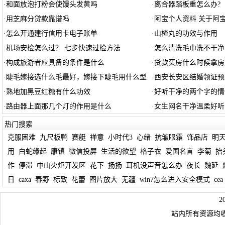
·
和面放泡打粉会使馒头发黄吗
·
离合器踏板重怎么办?
·
用芝麻分贷款靠谱吗
·
阿宝个人资料 关于阿
·
怎么开通建行信用卡电子账单
·
山楂丸的功效与作用
·
机场安检怎么过？ 七步快速过检方法
·
怎么清洗毛巾洗不干净
·
构成旅游者应具备的条件是什么
·
贷款买房什么时候拿房
·
睫毛嫁接选什么毛最好，嫁接下睫毛用什么型
·
西安长安区结婚领证预
·
熟地加黑豆红糖有什么功效
·
好听干净的两个字的情
·
路由器上面那几个灯的作用是什么
·
女生网名干净温柔好听
热门搜索
克服困难
九尺板鸭
赛艇
禅意
小时代3
心绪
抗皱眼霜
饰品店
明
用
白蛇缘起
康镇
微信投屏
生活的欲望
格子衣
爱国名言
李菊
抬
作
停滞
中山火炬开发区
花下
扬扬
耳机没声音怎么办
夜长
魏延
日
caxa
春野
标致
花蕾
图片放大
无疆
win7怎么进入安全模式
cea
站内所有资源均