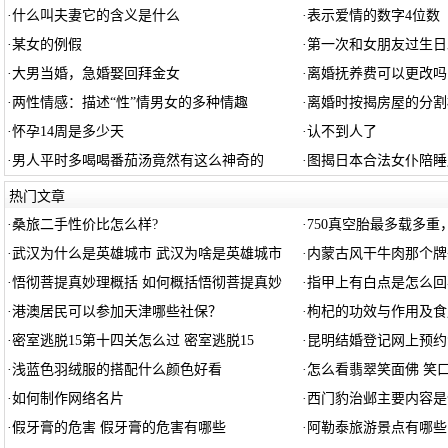
·
什么叫夫妻它的含义是什么
·
表示爱情的数字4位数
·
某女的例假
·
第一次和女朋友过生日
·
大男当婚，急婚娶回拜金女
·
离婚抚养费可以更改吗
·
两性情感：描述“性”情男女的多种情趣
·
离婚时按揭房屋的分割
·
怀孕14周是多少天
·
认不到人了
·
男人平时多喝喝番茄汤竟然有这么神奇的
·
图揭日本合法女仆陪睡
热门文章
·
桑旅二手性价比怎么样?
·
750真空胎最多载多
·
武汉为什么是英雄城市 武汉为啥是英雄城市
·
内蒙古风干牛肉那个牌
·
悟彻菩提真妙理概括 如何概括悟彻菩提真妙
·
指甲上有白点是怎么回
·
港澳居民可以参加天津哪些社保？
·
枸杞的功效与作用及食
·
密室逃脱15第十四关怎么过 密室逃脱15
·
昆明结婚登记网上预约
·
浅蓝色羽绒服的搭配什么颜色好看
·
怎么看翡翠笑面佛 笑
·
如何制作网络名片
·
西门豹治邺主要内容是
·
假牙膏的危害 假牙膏的危害有哪些
·
阿勒泰旅游景点有哪些