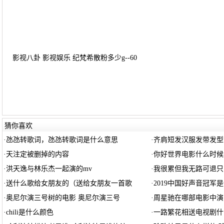
影视八卦 影视娱乐 纪梵希散粉多少g--60
猜你喜欢
·
氹氹转歌词，氹氹转歌词是什么意思
·
齐肩短发汉服发带发型
·
天注定被删掉的内容
·
你好世界电影什么时候
·
洪天逸与林乐杰一起演的mv
·
我很累但我无路可退只
·
送什么歌给女朋友的（送给女朋友一首歌
·
2019中国好声音冠军
·
奥尼尔演三号树的电影 奥尼尔演三号
·
周星驰在哪部电影中演
·
chili是什么颜色
·
一路繁花相送电视剧什