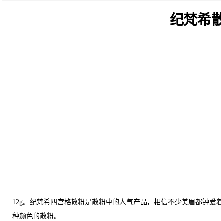
纪梵希
12g。纪梵希四宫格散粉是散粉中的人气产品，相信不少美眉都钟爱
种颜色的散粉。