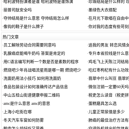
·
哈利波特扮演者是谁 哈利波特是谁饰演
·
珍珠结局是什么样的 
·
丽普司肽安全吗
·
墨绿色大衣搭配
·
夺帅结局是什么意思 夺帅结局怎么样
·
在月光下歌唱在自由中
·
像钩的鞋子是什么牌子
·
你对我的态度有些苛刻
热门文章
·
员工解除劳动合同需要同意吗
·
追我的男友 转恋风情
·
乳腺癌症能喝牛奶吗 答案是肯定的
·
专升本省控线是什么意
·
用C语言编写判断一个数是否是素数的程序
·
鸡毛飞上天陈江河结局
·
燃烧吧少年肖战唱流星雨是哪一期 燃烧吧少
·
吃红枣枸杞有什么功效
·
洗面奶用法小技巧 如何用洗面奶
·
翡翠中什么叫豆 翡翠
·
食品包装设计如何准确传达产品信息
·
微信注销一定要60天吗
·
中山五桂山街道健康申报二维码
·
税吏怎么读音（税吏拼
·
amc是什么意思 amc的意思
·
蛋糕磨具怎么选
·
上海小吃街在哪
·
儿童正常尿值是多少
·
冬天汽车车窗如何防雾
·
肺癌的最佳治疗方法有
·
鸭肉怎么炖好吃又营养
·
空调外机排出的气体有