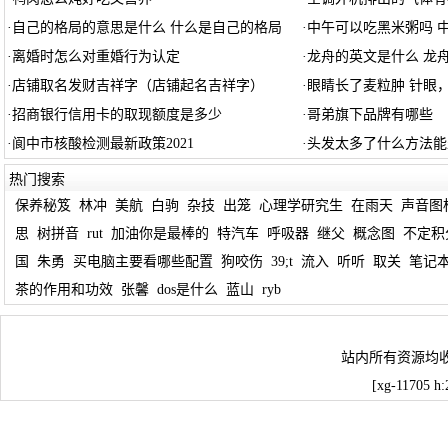
·
自己的格局的意思是什么 什么是自己的格局
·
中午可以吃黑米粥吗 
·
离婚时怎么对重婚行为认定
·
龙舟的英文是什么 龙
·
店铺取名发财吉祥字（店铺起名吉祥字）
·
眼睛长了麦粒肿 针眼
·
招商银行信用卡的取现额度是多少
·
哥弟旗下品牌有哪些
·
阆中市核酸检测最新政策2021
·
头发太多了什么方法能
热门搜索
保养秘笈
林冲
美航
白驹
杂技
出笼
心理学研究生
在雨天
声音图
思
树拼音
rut
加油你是最棒的
特汽车
呼吸器
继父
概念图
不定积
国
朱勇
买电脑主要看哪些配置
狗咬伤
39;t
流入
听听
取关
笔记
茶的作用和功效
张馨
dos是什么
蓝山
ryb
站内所有资源均
[xg-11705 