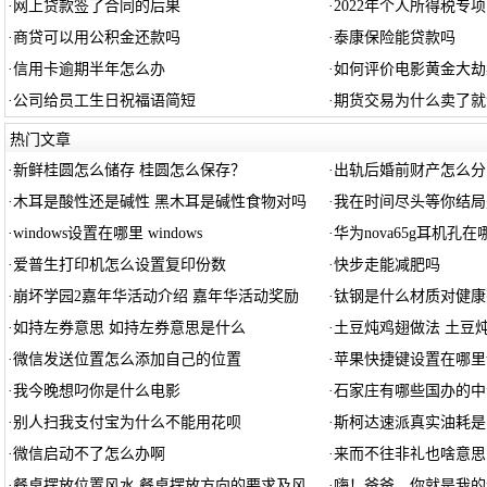
·
网上贷款签了合同的后果
·
2022年个人所得税专
·
商贷可以用公积金还款吗
·
泰康保险能贷款吗
·
信用卡逾期半年怎么办
·
如何评价电影黄金大劫
·
公司给员工生日祝福语简短
·
期货交易为什么卖了就
热门文章
·
新鲜桂圆怎么储存 桂圆怎么保存？
·
出轨后婚前财产怎么分
·
木耳是酸性还是碱性 黑木耳是碱性食物对吗
·
我在时间尽头等你结局
·
windows设置在哪里 windows
·
华为nova65g耳机孔在
·
爱普生打印机怎么设置复印份数
·
快步走能减肥吗
·
崩坏学园2嘉年华活动介绍 嘉年华活动奖励
·
钛钢是什么材质对健康
·
如持左券意思 如持左券意思是什么
·
土豆炖鸡翅做法 土豆
·
微信发送位置怎么添加自己的位置
·
苹果快捷键设置在哪里
·
我今晚想叼你是什么电影
·
石家庄有哪些国办的中
·
别人扫我支付宝为什么不能用花呗
·
斯柯达速派真实油耗是
·
微信启动不了怎么办啊
·
来而不往非礼也啥意思
·
餐桌摆放位置风水 餐桌摆放方向的要求及风
·
嗨！爸爸，你就是我的