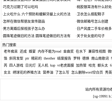
·
巧克力过期了可以吃吗
·
桃胶银耳汤有什么好处
·
上火吃什么 六个预防和缓解牙龈上火的方法
·
卫衣怎么搭配鞋子
·
怎样在微信帮朋友宣传甜品
·
微信邮箱号怎么创建
·
男方离婚后探视孩子怎么办
·
日产风度二手车价格多
·
圆珠笔迹做旧的方法 圆珠笔迹做旧的方法有
·
关于处女座的句子
热门搜索
老年痴呆
还成
婚宴
内存不能为read
金曲奖
在水下
兼容性视图
微
箔
斜背发型
ptr
精彩的
theother
结案报告
罗特
德焕
南山南歌词
芮
四人游戏
日光灯
无人机
kap
vt老虎面膜
加热管
哈克
额头太
女主
绣球花的养殖方法
营养油
了怎么写
怎么删除word空白页
秀英
站内所有资源均
[xg-19991 