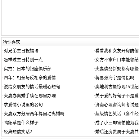
猜你喜欢
·
对兄弟生日祝福语
·
看看我和女友开房防偷
·
怎样过生日特别一点
·
女方不拿户口本能领结
·
实拍：日本的银座俱乐部
·
夫妻债务新规都有哪些
·
四年：相亲与反相亲的爱情
·
蒋易张海宇是情侣吗
·
说给女朋友的情话最暖心短句
·
奥地利古堡惊现15世
·
夫妻办离婚手续在哪里办理
·
关于爱的好句子不是爱
·
求爱情小说里的名句
·
济南心理咨询师考试题
·
夫妻双方分居两年算自动离婚吗
·
超级情色笑话（各个经
·
鸭鉐草是什么样子
·
成了小三却害怕他为我
·
经典短信笑话2
·
婚后还房贷属于夫妻共