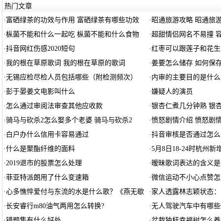
热门文章
·
富硒绿茶的功效与作用 富硒绿茶有哪些功效
·
昭通旅游攻略 昭通旅
·
枞菌不能和什么一起吃 枞菌不能和什么食物
·
超甜情侣网名不易撞 
·
抖音网红伤感2020短句
·
红枣可以跟莲子和花生
·
我的根在草原歌词 我的根在草原的歌词
·
姜要怎么储存 如何保
·
无锡应检尽检人员包括哪些（附检测频次）
·
内审的主要目的是什么
·
彭于晏姜文电影叫什么
·
嫌疑人的演员
·
怎么通过审阅法审查其他应收款
·
银杏仁煮几分钟熟 银
·
骑马与砍杀2怎么娶多个老婆 骑马与砍杀2
·
愤怒剧情介绍 愤怒剧
·
白户办什么信用卡容易通过
·
抖音审核是否通过怎么
·
什么是聚酯纤维的面料
·
5月8日18-24时杭州
·
2019退市的股票怎么处理
·
暧昧歌词表达的含义是
·
菲亚特派朗用了什么变速箱
·
微信运动不小心点赞怎
·
心多憔悴爱付与东流的水是什么歌？《燕无歇
·
家人透露林志颖状态：
·
长安睿行m80油气两用怎么转换?
·
无人驾驶汽车中有哪些
·
错题集有什么好处
·
盆栽独杆幸福树怎么养