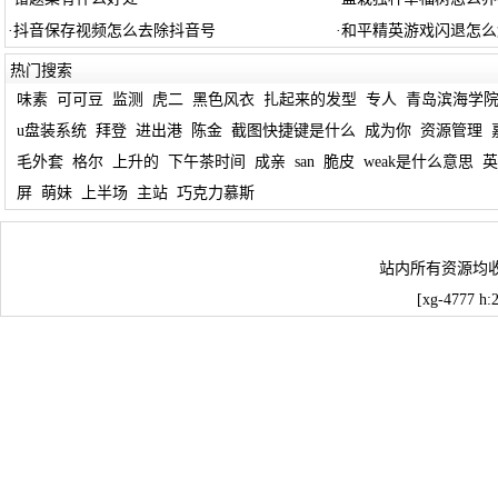
·
抖音保存视频怎么去除抖音号
·
和平精英游戏闪退怎么
热门搜索
味素
可可豆
监测
虎二
黑色风衣
扎起来的发型
专人
青岛滨海学
u盘装系统
拜登
进出港
陈金
截图快捷键是什么
成为你
资源管理
毛外套
格尔
上升的
下午茶时间
成亲
san
脆皮
weak是什么意思
英
屏
萌妹
上半场
主站
巧克力慕斯
站内所有资源均
[xg-4777 h