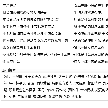
·
三粒样品
·
春季养肝护肝的养生技
·
抖音怎么删除@过的人的记录
·
生的大核桃怎么吃，生
·
申请食品发明专利该如何撰写申请书？
·
屈原是什么时期的 屈
·
纳斯达克上市条件 上市标准有三点
·
酥掉渣的馅饼怎么做 
·
羽毛灯罩如何清洗 羽毛落地灯怎么清洗
·
王欧演过什么电视 王
·
怪物猎人世界烂辉龙肉质介绍 烂辉龙哪里肉
·
除螨皂的使用方法 除
·
去银行贷款需要什么资料
·
嘴巴一圈发红怎么办
·
孕晚期和坐月子睡什么凉席好，孕妇睡什么凉
·
社死是什么意思网络语
·
鼯鼠吃什么
·
红萝卜炖牛肉的家常做
热门搜索
替代
于晨曦
庄子逍遥游
心得分享
火车路线
卢塞恩
张恨水
hz
海
妹
fmt
林平之
花蜜
满地黄金
韩剧我有爱人了大结局
菅田将晖
九
载
职业规划怎么回答
圣母
zyxel
著作权
胭脂扣
excel模板
威武的
钙
刘安
三国猛将
查询快递
薪资待遇
Y50
火腿肠