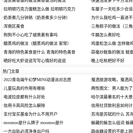
·
清蒸黄骨鱼的做法黄骨鱼汤的做法
·
快速泡发萝卜干方法窍
·
拉明顿巧克力蛋糕怎么做 拉明顿巧克力
·
车厘子一天吃多少合适
·
奶茶煮几分钟熟（奶茶煮多少分钟）
·
为什么我吃鸡一直进不
·
浑南区美食
·
三角粽子的做法（三角
·
狗狗不小心吃了褪黑素有事吗
·
牛腩怎么煮好吃
·
醋蒸鸡的做法（醋蒸鸡的做法 家常）
·
鸡蛋松怎么做 怎样做
·
青海的特色美食是什么 青海的特色美食
·
蒜毫炒鱿鱼的做法 鱿
·
晒好吃大虾说说写写心情好的说说
·
晚上吃枇杷好不好
热门文章
·
2022青岛端午幻梦MINI动漫派对志愿
·
戛洒旅游攻略，戛洒风
·
儿童玩具的作用有哪些
·
两性图文：男人能为了
·
电波拉皮都有什么好处
·
哈尔滨最著名的十大景
·
信用卡高风险怎么解除
·
信用社贷款利息如何计
·
支付宝买基金为什么不用开户
·
苏洵是苏轼的什么 苏
·
moomoo是什么牌子 moomoo是什
·
躲藏的躲怎么组词 躲
·
一方出轨必须净身出户吗
·
路由器设置的不能上网