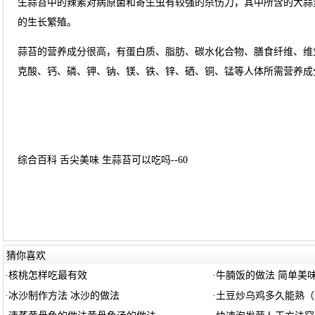
生蒜苔中的辣素对病原菌和寄生虫有较强的杀伤力，其中所含的大蒜
的生长繁殖。
蒜苔的营养成分很高，有蛋白质、脂肪、碳水化合物、膳食纤维、维
克酸、钙、磷、钾、钠、镁、铁、锌、硒、铜、锰等人体所需营养成
综合百科 舌尖美味 生蒜苔可以吃吗--60
猜你喜欢
·
核桃怎样吃最有效
·
牛腩饭的做法 简单美
·
冰沙制作方法 冰沙的做法
·
土豆炒乌鸡多久能熟（