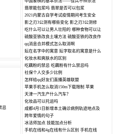
中国象棋的基本杀法——佳兵不祥杀法
翡翠能包浆吗 翡翠是否可以包浆
2021内蒙古自学考试疫情期间考生安全
影之刃3公测有哪些变化 影之刃3公测修
吃什么可以让男人壮阳的 哪种食物可以让
硫酸亚铁改良土壤方法 硫酸亚铁的改良作
qq消息合并模式怎么取消啊
妘在名字中的寓意 妘字取名的寓意是什么
化妆水和爽肤水的区别
吃藕粉的禁忌 吃藕粉有什么禁忌吗
社保个人交多少比例
怎样给qq好友们直播英雄联盟
苹果手机怎么取消150m下载限制 苹果
天津一汽生产什么汽车？
化妆品可以托运吗
禁忌
成都4月1日新增本土确诊病例轨迹地点及
跨年爱情的句子
冰洁师加点 技能加点分析
手机在线和4g在线有什么区别 手机在线