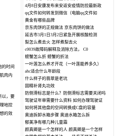
4月8日安康发布来安返安疫情防控最新政
qq文件如何转发到微信（电脑qq文件如
黄金有哪些品牌
京东肉饼的正规做法 京东肉饼的做法
延吉市3月1日3月2日紧急开展核酸检测
梨怎么煮去火 怎样煮梨去火
c0039故障码解释及消除方法， C0
螃蟹怎么折 螃蟹的折法
一叶莲怎么养才开花（一叶莲能养多久）
跑的时间
ahc适合什么年龄段
肌肉内
什么样子的翡翠是老坑
固精补肾丸功效
防侧滑标志是什么？防侧滑标志需要关闭吗
所以，要
驾驶证年审需要什么资料 如何办理驾驶证
合理地控
如何将其他盘的空间转换成C盘的容量
想的效
奥迪拆卸水箱步骤 奥迪水箱怎么拆
郁美净有哪几种儿童霜
颜真卿是一个怎样的人 颜真卿是一个怎样