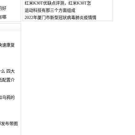
红米K30T优缺点评测，红米K30T怎
的好
运动科技有那三个方面组成
有哪
2022年厦门市新型冠状病毒肺炎疫情情
快速康复
么 四大
低配置介
和乌鸦的
博发布带图