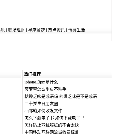
娱乐
|
职场理财
|
星座解梦
|
热点资讯
|
情感生活
热门推荐
iphone13pm是什么
菠萝蜜怎么削皮不粘手
枯燥乏味是成语吗 枯燥乏味是不是成语
二十岁生日朋友圈
qq邮箱如何收发文件
怎么下载电子书 如何下载电子书
怎样防止羽绒服脏的不会太快
中国移动互联网流量收费标准