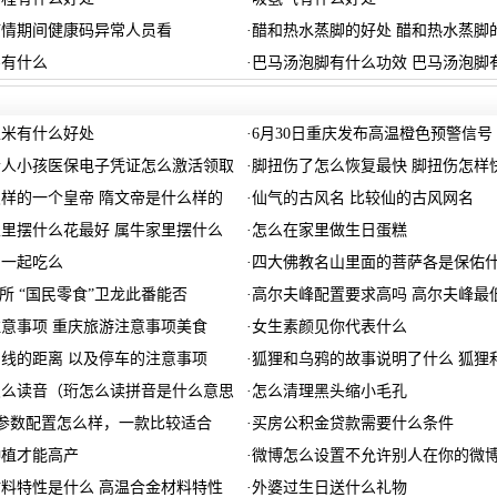
阴疫情期间健康码异常人员看
·
醋和热水蒸脚的好处 醋和热水蒸脚
害有什么
·
巴马汤泡脚有什么功效 巴马汤泡脚
生米有什么好处
·
6月30日重庆发布高温橙色预警信号
老人小孩医保电子凭证怎么激活领取
·
脚扭伤了怎么恢复最快 脚扭伤怎样
样的一个皇帝 隋文帝是什么样的
·
仙气的古风名 比较仙的古风网名
里摆什么花最好 属牛家里摆什么
·
怎么在家里做生日蛋糕
肉一起吃么
·
四大佛教名山里面的菩萨各是保佑什
交所 “国民零食”卫龙此番能否
·
高尔夫峰配置要求高吗 高尔夫峰最
意事项 重庆旅游注意事项美食
·
女生素颜见你代表什么
线的距离 以及停车的注意事项
·
狐狸和乌鸦的故事说明了什么 狐狸
怎么读音（珩怎么读拼音是什么意思
·
怎么清理黑头缩小毛孔
0参数配置怎么样，一款比较适合
·
买房公积金贷款需要什么条件
种植才能高产
·
微博怎么设置不允许别人在你的微
料特性是什么 高温合金材料特性
·
外婆过生日送什么礼物