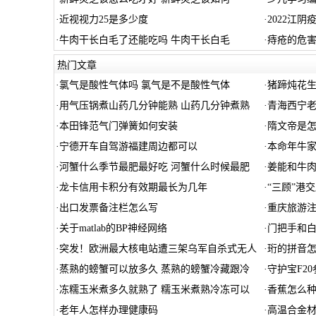
·
近视视力25是多少度
·
2022江
·
牛肉干长白毛了还能吃吗 牛肉干长白毛
·
痔疮的危
热门文章
·
氯气是酸性气体吗 氯气是不是酸性气体
·
猪蹄炖花
·
用气压锅煮山药几分钟能熟 山药几分钟煮熟
·
青海西宁
·
本田锋范气门弹簧如何安装
·
隋文帝是怎
·
宁德开车自驾游福建周边都可以
·
本命年牛家
·
河蟹什么季节最肥最好吃 河蟹什么时候最肥
·
姜能和牛
·
龙卡信用卡积分有效期最长为几年
·
“三顾”港
·
出口发票备注栏怎么写
·
重庆旅游注
·
关于matlab的BP神经网络
·
门把手和白
·
突发！欧洲最大核电站遭三架乌军自杀式无人
·
珩的拼音
·
蒸熟的螃蟹可以放多久 蒸熟的螃蟹冷藏跟冷
·
守护宝F2
·
冻糯玉米煮多久就熟了 糯玉米煮熟冷冻可以
·
香蕉怎么
·
老年人怎样办理健康码
·
高温合金材