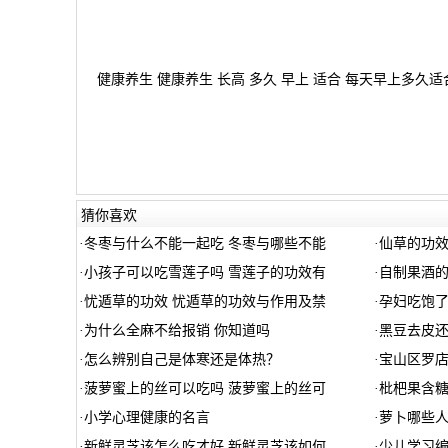
健康养生 健康养生 长高 多久 早上 适合 每天早上多久
猜你喜欢
·
冬枣与什么不能一起吃 冬枣与哪些不能
·
仙草的功效
·
小孩子可以吃雪莲子吗 雪莲子的功效有
·
自制果酒的
·
忧遁草的功效 忧遁草的功效与作用及禁
·
孕妇吃饱了
·
为什么全麻不给报销 你知道吗
·
黑豆去皮还
·
怎么辨别自己是体寒还是体热？
·
宝山区罗
·
菠萝蜜上的丝可以吃吗 菠萝蜜上的丝可
·
枇杷果含糖
·
小学心理健康的名言
·
萝卜哪些人
·
新鲜灵芝该怎么吃才好 新鲜灵芝该如何
·
少儿学习