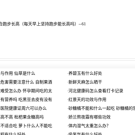
适合跑步长高（每天早上坚持跑步能长高吗）--61
与作用 仙草是什么
·
养碧玉有什么好处
危害需要注意什么 自制果酒
·
新鲜天麻怎么晒干
难受怎么办 怀孕期间吃的太
·
河北健康码怎么查看打卡记录
有营养吗 吃黑豆去皮有没有
·
红景天的功效与作用
店医院健康证周六可以办么
·
砂糖橘不能和什么一起吃 砂糖橘的
高不高 枇杷果含糖高吗
·
娇兰熬夜霜有哪些功效
不适合吃 萝卜什么人不能吃
·
体内湿气太重怎么办？
编程有什么好处
·
吸氢气有什么好处