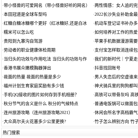
·
带小怪兽的可爱网名（带小怪兽好听的网名）
·
两性情感：女人追的完
·
本田冠道是全球车型吗
·
2022长沙失业补助金
·
红糖白糖冰糖哪个更好（红冰糖好,还是白冰
·
机动车登记证书补办多
·
糯米可以怎么吃
·
如何培养对工作的热爱
·
贵阳到九寨沟自驾游
·
苹果手机数据漫游需要
·
劳动者的职业健康体检周期
·
支付宝怎样取消连续包
·
当归头的功效与作用吃法 当归头的功效与作
·
我们的新时代｜宁夏走
·
香港书展众嫩模胸器弹出
·
抖音找回账号
·
莜面的热量 莜面的热量是多少
·
男人失恋后的空虚谁来
·
福州计划生育家庭奖励有多少钱
·
神犬骑兵里的狗狗都叫
·
手机QQ接收的图片如何存到手机相册？
·
高铁可以带骨灰吗 高
·
秋分节气的含义是什么 秋分的气候特点
·
普通电饭锅可以做面包
·
连州旅游攻略（连州旅游攻略2021）
·
休闲会所名字高档霸气
·
大众高尔夫火花塞多少公里更换?
·
竹子怎么辨别方向 竹
热门搜索