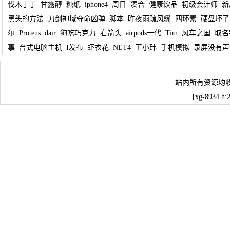
伐木丁丁
甘露醇
糖纸
iphone4
周日
凑合
健康饮品
初级会计师
新
黑头的方法
刀剑神域夺命凶弹
脚本
昨夜雨疏风骤
四环素
硬盘坏了
尔
Proteus
dair
狗吃巧克力
右箭头
airpods一代
Tim
风车之国
取名
事
台式电脑主机
I发布
虾衣花
NET4
王小玮
手机模拟
录屏没有声
站内所有资源均
[xg-8934 h