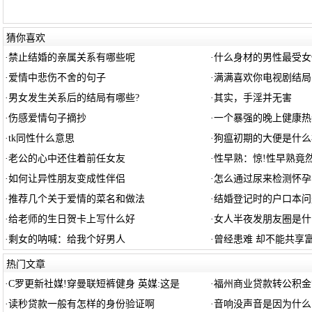
猜你喜欢
·
禁止结婚的亲属关系有哪些呢
·
什么身材的男性最受女
·
爱情中悲伤不舍的句子
·
满满喜欢你电视剧结局
·
男女发生关系后的结局有哪些?
·
其实，手淫并无害
·
伤感爱情句子摘抄
·
一个暴强的晚上健康热
·
tk同性什么意思
·
狗瘟初期的大便是什么
·
老公的心中还住着前任女友
·
性早熟：惊!性早熟竟
·
如何让异性朋友变成性伴侣
·
怎么通过尿来检测怀孕
·
推荐几个关于爱情的菜名和做法
·
结婚登记时的户口本问
·
给老师的生日贺卡上写什么好
·
女人半夜发朋友圈是什
·
剩女的呐喊：给我个好男人
·
曾经患难 却不能共享
热门文章
·
C罗更新社媒!穿曼联短裤健身 英媒:这是
·
福州商业贷款转公积金
·
读秒贷款一般有怎样的身份验证啊
·
音响没声音是因为什么