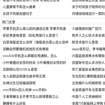
·
普通人考消防证有什么用 考消防员证有
·
饭店用英语怎么说 饭
·
儿童脾胃不和怎么推拿
·
关于时间孩子陪伴的句
·
女孩子的朋友圈句子
·
月球绕地球运行一周的
热门文章
·
苹果手机怎么查以前的通话记录 苹果手机查
·
人脉微商的推广技巧
·
彩虹男是啥意思（彩虹男是什么意思?）
·
牧羊人之心狂犬多米诺
·
白菜海蜇皮怎么凉拌（海蜇皮白菜心怎么凉拌
·
附灵术是什么意思
·
泥鳅自然繁殖的其他形式有哪些
·
smart变形记，李书福
·
vivoX50手机怎么屏蔽应用通知，怎么
·
兴国县旅游景点有哪些
·
小叶紫檀对女性的好处 小叶紫檀对女性的好
·
百度账号怎么关注别人
·
互联网公司325什么意思
·
死亡爱丽丝全角色职业
·
女人自慰这档事也是非常正常
·
生化危机2重制版成就
·
女神过生日祝福语简短
·
五色梅什么时候修剪 
·
vivo手机hd怎么关掉 vivo手机h
·
长途高速开车注意事项
·
王者荣耀五五开黑节怎么获得蔷薇之心
·
中国个人工资纳税吗
·
静蹲有什么好处
·
本周7只新股网上申购