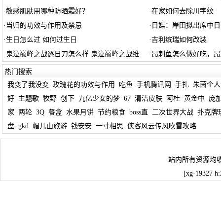
·
敏感肌肤用哪种防晒霜好？
·
在家如何去除川字纹
·
当归的功效与作用及禁忌
·
日媒：岸田拟出席中日
·
生日怎么过 如何过生日
·
吉利缤瑞如何改装
·
鬼泣巅峰之战逐日刀怎么样 鬼泣巅峰之战维
·
昂刺鱼怎么做好吃，昂
热门搜索
我变了我没变
玫瑰花的功效与作用
吃鱼
手机腾讯网
手扎
朱茵个人
好
主题歌
牧野
创下
九亿少女的梦
67
清洁皮肤
阿杜
黄金中
庞
家
两轮
3Q
餐盒
水果月饼
节约粮食
boss直
二次世界大战
扑克牌
盘
gkd
帽儿山旅游
钱安安
一寸相思
侠客风云传风吹雪攻略
站内所有资源均
[xg-19327 