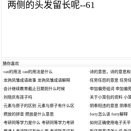
两侧的头发留长呢--61
猜你喜欢
·
can的用法 can的用法是什么
·
诗的意思，诗的意思和
·
龙驹凤雏成语故事 龙驹凤雏成语解释
·
任劳任怨的意思 任劳
·
会计继续教育截止日期到什么时候
·
申加偏旁组词 申加偏
·
刘晓庆有孩子吗
·
关于小笼包的资料 小
·
元素与原子的区别 元素与原子有什么区
·
阴奉阳违的意思 阴奉
·
燃放的拼音 燃放是什么意思
·
forty怎么读 forty解释
·
考研同等学力是什么 考研同等学力考研
·
如何正确使用电子天平