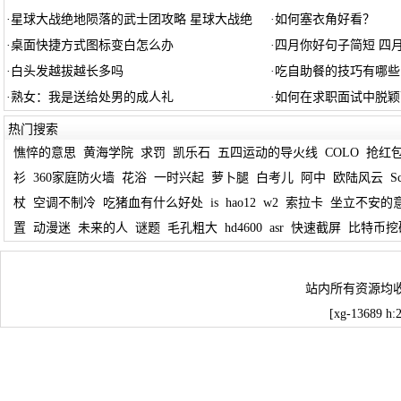
·
星球大战绝地陨落的武士团攻略 星球大战绝
·
如何塞衣角好看？
·
桌面快捷方式图标变白怎么办
·
四月你好句子简短 四
·
白头发越拔越长多吗
·
吃自助餐的技巧有哪些
·
熟女：我是送给处男的成人礼
·
如何在求职面试中脱颖
热门搜索
憔悴的意思
黄海学院
求罚
凯乐石
五四运动的导火线
COLO
抢红
衫
360家庭防火墙
花浴
一时兴起
萝卜腿
白考儿
阿中
欧陆风云
Sc
杖
空调不制冷
吃猪血有什么好处
is
hao12
w2
索拉卡
坐立不安的
置
动漫迷
未来的人
谜题
毛孔粗大
hd4600
asr
快速截屏
比特币挖
站内所有资源均
[xg-13689 