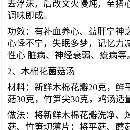
去浮沫，后改文火慢炖，至猪心
调味即成。
功效：有补血养心、益肝宁神
心悸不宁，失眠多梦，记忆力减
性心 脏病、神经衰弱、癔病等
2、木棉花菌菇汤
材料：新鲜木棉花瓣20克，鲜平
菇30克，竹笋尖30克，鸡汤适
做法：将新鲜木棉花瓣洗净、
菇、竹笋切薄片；将平菇、蘑