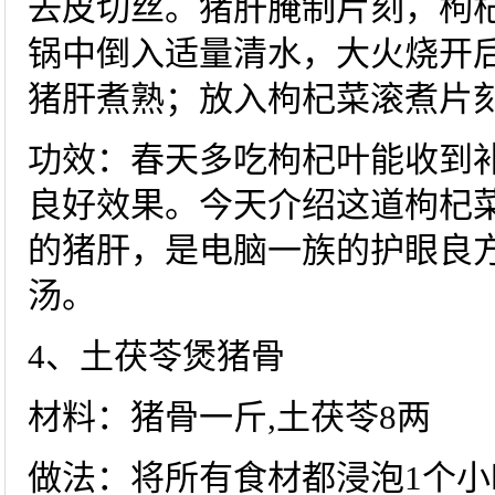
去皮切丝。猪肝腌制片刻，枸
锅中倒入适量清水，大火烧开
猪肝煮熟；放入枸杞菜滚煮片刻
功效：春天多吃枸杞叶能收到
良好效果。今天介绍这道枸杞
的猪肝，是电脑一族的护眼良
汤。
4、土茯苓煲猪骨
材料：猪骨一斤,土茯苓8两
做法：将所有食材都浸泡1个