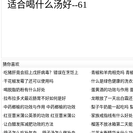
适合喝什么汤好--61
猜你喜欢
·
吃猪肝竟会招上戊肝病毒？错误在烹饪上
·
青椒和羊肉相克吗 青
·
干花椒发霉了还可以使用吗
·
什么是绿色健康的洗衣
·
喝脱脂奶粉有什么好处
·
蛋黄酒的功效与作用 
·
拉布拉多犬最近肠胃不好如何是好
·
龙眼放了一天出白霜还
·
中药榔榆的功效与作用 中药榔榆的功效
·
梨子牛奶能一起吃吗 
·
红豆薏米蒲公英茶的功效 红豆薏米蒲公
·
家族戒指线有什么好处
·
让白醋发挥减肥功效的方法
·
榴莲不放冰箱第二天能
·
鸽子怎么吃补气血 。鸽子汤怎么做补血
·
兰芝水衡精华水什么功