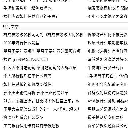
·
牛奶和麦片能一起泡着喝么
·
烧麦隔夜还能吃吗 隔
·
女性应该如何保养自己的子宫？
·
不小心吃太饱了怎么办
热门文章
·
群成员等级名称萌萌的（群成员等级头衔名称
·
离婚财产如何不被分割
·
2020年流行什么发型
·
周星驰什么电影把电线
·
坐月子要注意哪些 坐月子要注意的事项有哪
·
电影《热搜》官宣阵容
·
捷豹fpace座椅记忆怎么用
·
马铃薯怎么煮法才好吃
·
什么人不能吃葡萄 不能吃葡萄的人群介绍
·
牛肉炖烂要多长时间
·
个人所得税附征率什么意思
·
“牛奶等于死亡”，他
·
如何把过长的视频发到微信
·
祖国不会忘记歌词 祖
·
邪不压正剧情解析 邪不压正剧情介绍
·
商标权的取得时间是多
·
71岁刘銮雄上街，甘比撇下他独自上车，网
·
wash是什么意思 英语w
·
玉皇大帝是怎么成仙的？“一人得道，鸡犬升
·
男朋友总是很花心怎么
·
瘦脸形的适合什么发型
·
最美情话给女朋友的
·
工商银行信用卡有没有最低还款
·
保单贷款没还保险公司