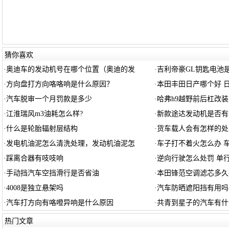
猜你喜欢
·
奥迪车的发动机号在哪个位置（奥迪的发
·
吉利帝豪GL钥匙电池
·
方向盘打方向咯咯响是什么原因？
·
本田丰田日产哪个好 
·
汽车脱审一个月罚款是多少
·
哈弗h9越野前后杠改装
·
江淮瑞风m3油耗怎么样?
·
新款途达发动机是否有
·
什么是轮胎辐射层结构
·
货车载人会有怎样的处
·
发电机油泥怎么清洗处理，发动机油泥怎
·
车子打不着火怎么办 
·
踩离合器有吱吱响
·
逆向行驶怎么处罚 单
·
手动挡汽车空挡滑行是否省油
·
本田锋范空调滤芯多久
·
4008是独立悬架吗
·
汽车防晒遮阳挡有用吗
·
汽车打方向有咯噔异响是什么原因
·
共青到星子的汽车有什
热门文章