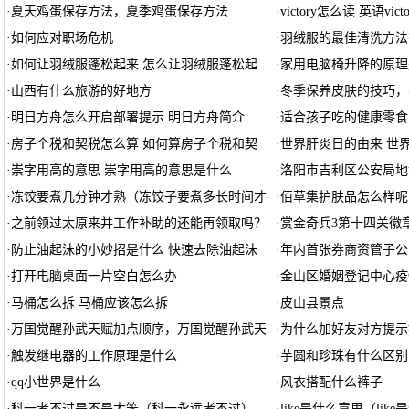
·
夏天鸡蛋保存方法，夏季鸡蛋保存方法
·
victory怎么读 英语victo
·
如何应对职场危机
·
羽绒服的最佳清洗方法
·
如何让羽绒服蓬松起来 怎么让羽绒服蓬松起
·
家用电脑椅升降的原理
·
山西有什么旅游的好地方
·
冬季保养皮肤的技巧，
·
明日方舟怎么开启部署提示 明日方舟简介
·
适合孩子吃的健康零食
·
房子个税和契税怎么算 如何算房子个税和契
·
世界肝炎日的由来 世
·
崇字用高的意思 崇字用高的意思是什么
·
洛阳市吉利区公安局地
·
冻饺要煮几分钟才熟（冻饺子要煮多长时间才
·
佰草集护肤品怎么样呢
·
之前领过太原来并工作补助的还能再领取吗？
·
赏金奇兵3第十四关徽章
·
防止油起沫的小妙招是什么 快速去除油起沫
·
年内首张券商资管子公
·
打开电脑桌面一片空白怎么办
·
金山区婚姻登记中心疫
·
马桶怎么拆 马桶应该怎么拆
·
皮山县景点
·
万国觉醒孙武天赋加点顺序，万国觉醒孙武天
·
为什么加好友对方提示
·
触发继电器的工作原理是什么
·
芋圆和珍珠有什么区别
·
qq小世界是什么
·
风衣搭配什么裤子
·
科一考不过是不是太笨（科一永远考不过）
·
like是什么意思（lik