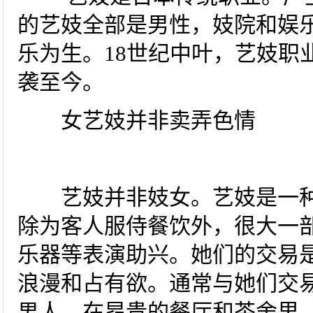
的艺妓全部是男性，妓院和娱
乐为生。18世纪中叶，艺妓职
袭至今。
女艺妓并非卖弄色情
艺妓并非妓女。艺妓是一种
除为客人服侍餐饮外，很大一
乐器等表演助兴。她们的交易
浪漫和占有欲。通常与她们交
男人。在昂贵的餐厅和茶舍里