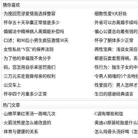
猜你喜欢
·
为挽回荒谬爱情我选择整容
·
细数性爱9大好处
·
怀孕五十天孕囊正常值是多少
·
外省可以办离婚手续吗
·
婚姻法中精神病人离婚能补偿吗
·
偏心公婆总向着有钱的
·
口述：和90后小男生疯狂激情30天
·
怀孕了酮体多少正常
·
女性私处“V区”的保养法则
·
两性宝典：浅谈女孩应
·
为了他的幸福我不舍分手
·
都是玩套套惹得祸，丢
·
妈，您怎用自杀来惩罚我们
·
性行为：独生子女的中
·
三万元买走我做母亲的权利
·
令男人销魂的5个舌吻
·
公交车上
·
性爱技巧：男人怎样才
·
怀孕四个月重多少正常
·
生日的感谢经典语言
热门文章
·
山楂苹果红枣汤一周喝几次
·
C调有哪些和弦
·
火箭浣熊是怎么被改造的
·
奥迪a3原装轮胎是什么
·
体育与健康的关系
·
怎么炖骨头汤好喝（怎