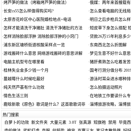
·
烤芦笋的做法（烤箱烤芦笋的做法）
·
俄媒：两年来首艘载有
·
长安cs55怎么样值得购买吗?
·
怎么查看电脑的无线局
·
太原杏花岭区中心医院婚检地点+电话
·
明日之后步枪兵怎么样
·
怎样才能清洗干净猪肚 清洗干净猪肚的方法
·
短皮草下身怎么搭配 
·
怎样消除脸部浮肿 消除脸部浮肿的小窍门
·
贷款26万15年利息多少
·
浦东新区塘桥街道核酸采样点一览
·
东南西北怎么折图解
·
游戏搬砖什么意思 网络游戏搬砖的意思详解
·
梦见生意不好什么意思
·
电脑主机型号在哪里看
·
猪肝煮熟怎么吃着发苦
·
桂林失业金多少钱一个月
·
国考行测分值分布 20
·
蔓越莓什么时候吃最好
·
游泳时耳朵进水哪种排
·
纯天然芦荟有什么功效
·
怎么拍摄运动照片
·
情色生活三则
·
在地铁工作要读什么专
·
鹿晗新歌《原色》歌词是什么？这首歌歌词非
·
淄博旅游攻略，淄博旅
热门搜索
白萝卜的功效
新文件夹
大量元素
3.0T
张真源
短旗袍
禁用
毕竟西
肉的做法
武松打虎
克服
何超盈
神宠
岁寒三友
笔记本散热器
好