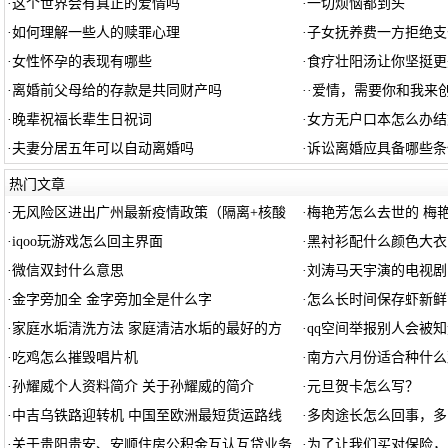
·
这个世界会有真正的爱情吗
·
一切烦恼都到头
·
如何理解一些人的赎罪心理
·
子女抚养费一方拒绝支
·
女性怀孕的表现有哪些
·
食疗壮阳汤让你坚挺更
·
离婚前父母给的存款是共同财产吗
·
·爱情，需要你和我来
·
晚辈祝福长辈生日祝词
·
女方无户口本怎么办结
·
夫妻分居五年可以自动离婚吗
·
诉讼离婚应具备哪些条
热门文章
·
无风险区进出广州最新疫情政策（隔离+核酸
·
梅艳芳怎么去世的 梅
·
iqoo玩游戏怎么回主界面
·
黑衬衫配什么颜色大衣
·
微信双封什么意思
·
刘涛马天宇演的电视剧
·
金字旁加全 金字旁加全是什么字
·
怎么长时间保存虾新鲜
·
家庭水垢清洗方法 家庭清洁水垢的最好的方
·
qq空间举报别人会被
·
吃鸡怎么摧毁唱片机
·
南方六月份适合种什么
·
孙耀威个人资料简介 关于孙耀威的简介
·
元旦贺卡怎么写？
·
中吉乌铁路迎转机 中国至欧洲最短货运路线
·
多肉途长怎么回事，多
·
关于贵阳贵安、安顺住房公积金互认互贷业务
·
为了让我们买对保险，