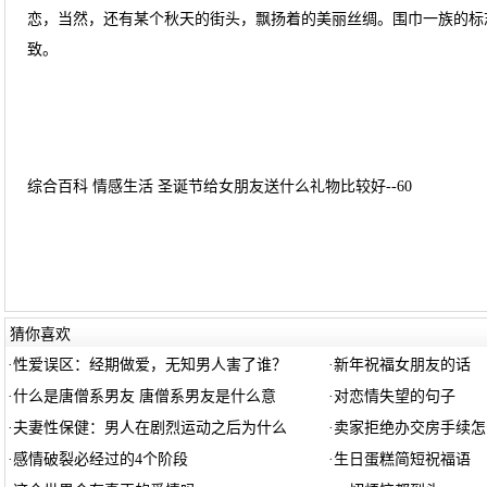
恋，当然，还有某个秋天的街头，飘扬着的美丽丝绸。围巾一族的标
致。
综合百科 情感生活 圣诞节给女朋友送什么礼物比较好--60
猜你喜欢
·
性爱误区：经期做爱，无知男人害了谁？
·
新年祝福女朋友的话
·
什么是唐僧系男友 唐僧系男友是什么意
·
对恋情失望的句子
·
夫妻性保健：男人在剧烈运动之后为什么
·
卖家拒绝办交房手续怎
·
感情破裂必经过的4个阶段
·
生日蛋糕简短祝福语