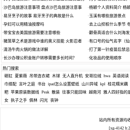
·
沙巴岛旅游注意事项 盘点沙巴岛旅游注意事
·
杨颖个人资料简介 杨
·
易牙烹子的故事 易牙烹子的典故是什么
·
玉溪有哪些旅游景点
·
孕妇可以用精油按摩吗
·
去上山挖桩什么季节 
·
带宝宝去美国旅游需要注意哪些
·
颧骨高适合什么刘海发
·
猪笼草之术是游戏中谁的奥义技能 火影忍者
·
有口号的仙气名字（仙
·
清汤牛肉火锅的做法详解
·
打了第一针疫苗后禁忌
·
长沙办理公积金账户转移需要多长时间？
·
化妆品的使用顺序
热门搜索
砸缸
夏紫薇
吊带连衣裙
木球
无人直升机
安哥拉绒
hwa
英语阅读
巾搭配
言叶之庭
书台
ipad怎么设置壁纸
山川异域
kpl
桂花糯米藕
粑
苹果原装数据线
Peak
散装
往事只能回味
越南河
雅人四好指的
女
执子之手
佩林
闪光
丧钟
站内所有资源均
[xg-4142 h