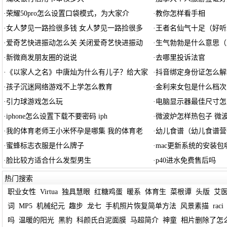
·
荣耀50pro怎么设置口袋模式，为大家介
·
教你怎样看手相
·
女人梦见一路捡很多钱 女人梦见一路捡很多
·
王者名仙气十足（好听
·
爱奇艺快进振动怎么关 关闭爱奇艺快进振动
·
生气勃勃是什么意思（
·
新微商发朋友圈的说说
·
去哪里投诉法官
·
《以家人之名》中唐灿为什么有儿子？给大家
·
抖音绑定身份证怎么解
·
孩子沉迷网络游戏不上学怎么教育
·
金利来女包是什么档次
·
引力球游戏怎么玩
·
电脑显示器最佳尺寸怎
·
iphone怎么设置下载不要密码 iph
·
微波炉怎样热包子 微
·
我的体育老师王小米怀孕是哪集 我的体育老
·
幼儿食谱（幼儿食谱营
·
蜜蜂标志衣服是什么牌子
·
mac更新系统的安装包
·
脸比较方适合什么发型男生
·
p40进水免费售后吗
热门搜索
职业女性
Virtua
独具慧眼
红糖鸡蛋
暖系
体育生
菜根谭
头版
艾
词
MP5
机械纪元
趣步
龙七
手机照片恢复简单方法
风景素描
raci
吗
温暖的阳光
黑豹
科颜氏白泥面膜
马超简介
神童
相片删除了怎