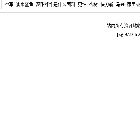
空军
淡水鲨鱼
聚酯纤维是什么面料
更怕
杏树
快刀斩
马兴
家里
站内所有资源均
[xg-9732 h