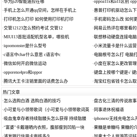
·
华为p20智能遥控在哪
·
oppoa11x和a11区别 opp
·
手机上怎么开通qq空间，怎样在手机上
·
惠普打印机驱动怎么下
·
打印机怎么打印 如何使用打印机打印
·
手机密码怎么改 如何
·
交管12123怎么预约考试 交管12
·
网易云热评在哪里看的
·
MIUI13首批适配机型名单，哪些机
·
联想移动硬盘连接电脑
·
iqoomonster是什么型号
·
小米流量卡是什么运营
·
c语言中char什么意思 c语言中c
·
电脑根号怎么打 电脑
·
微信如何开启微信运动
·
小度在家怎么更改管理
·
opporeno4pro和oppor
·
键盘上按哪个键是√ 键
·
腾讯大王卡注销里面的话费怎么办
·
淘宝红包省钱卡怎么取
热门文章
·
怎么选购白酒 选购白酒的技巧
·
盘古化三清的传说故事
·
小可爱与小领带歌词（小可爱与小领带歌词英
·
同事退休祝福语
·
吸血鬼幸存者持续骷髅头怎么获得 持续骷髅
·
iphonexr无线充电怎
·
“富婆”卡戴珊晒内衣照，腹部瘦到凹陷一块
·
果糖是单糖吗 果糖的
·
浦发银行信用卡审核多久
·
加拿大个人旅游签证好