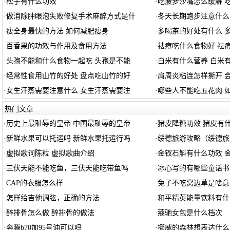
·
松子有什么功效
·
吃菠萝沙嘴怎么缓解 
·
做消除肿眼泡失败修复手术麻醉方式是什
·
冬天长期跑步注意什么
·
瘦全身最快的方法 如何减肥瘦身
·
多喝茶的好处有什么 
·
百香果的功效与作用及食用方法
·
祛痘吃什么食物好 祛
·
头孢不能和什么食物一起吃 头孢是不能
·
白米有什么营养 白米
·
经常性食用山竹的好处 盘点吃山竹的好
·
肩周炎粘连怎样撕开 
·
女生汗蒸需要注意什么 女生汗蒸需要注
·
哪些人不能吃五花肉 
热门文章
·
历史上最耻辱的皇帝 中国最耻辱的皇帝
·
猪皮降糖功效 猪皮有
·
新鲜水果可以托运吗 新鲜水果托运行吗
·
绥德旅游攻略（绥德旅
·
虚拟歌词陈粒 虚拟歌曲介绍
·
金钗石斛有什么功效 
·
三伏天能不能吃鱼，三伏天能吃带鱼吗
·
冰心写的有哪些童话书
·
CAP的衣服怎么样
·
兔子不吃窝边草是啥意
·
怎样给吉他调弦，正确的方法
·
和平精英能量饮料有什
·
醉排骨怎么做 醉排骨的做法
·
蔻驰女包是什么档次
·
奔腾b70加95号油可以吗
·
挪威的森林想表达什么