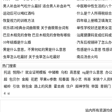
·
男人补血补气吃什么最好 适合男人补血补气
·
中医眼中性生活的八个
·
运动后可以喝红酒吗
·
什么是个人所得税综合
·
恢复视力的训练方法
·
四年级上册精卫填海文
·
欢乐颂2经典台词曲筱筱 关于曲筱筱台词有
·
单性学校好还是男女混
·
巴旦木相克的食物 巴旦木相克的食物有哪些
·
汕尾健康码变成红码或
·
10年结婚是什么婚
·
汽车后视镜碎了怎么办
·
霁是什么意思，不霁何虹的霁是什么意思
·
性感是什么意思 性感
·
虫草怎么吃最好 关于虫草怎么吃最好
·
南瓜汤去火吗
热门搜索
托运
悦翔v7
就业证明模板
中储粮
乌桕
高恩星
ng是什么意思
办
超
包贝尔
金殿
花肥
苹果xr参数
阳春面
陈小艺
伟哥
宋轶个人资
峻岭
引信
铁包金
路上的风景
霍去病
住户
超神学院
举国
青铜门
4
si
站内所有资源均