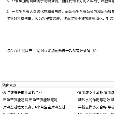
2、豆浆里加葡萄糖属于高糖食物，新陈代谢不好的人容易引起肥胖
3、豆浆里含有大量碳化物和蛋白质，而葡萄里含有葡萄酸和葡萄酸
淀物对胃有伤害，因为胃里有胃酸，该沉淀物不被吸收或消化，对胃
综合百科 健康养生 请问豆浆加葡萄糖一起喝有坏处吗--60
猜你喜欢
·
澳洋健康是做什么的企业
·
肾阳虚吃什么补 肾阳
·
甲鱼苦胆能吃吗 甲鱼苦胆能够吃吗
·
糖盐水的作用与功效 
·
对鸡蛋过敏怎么办，6个月宝宝对鸡蛋过
·
平板支撑多久合格 平