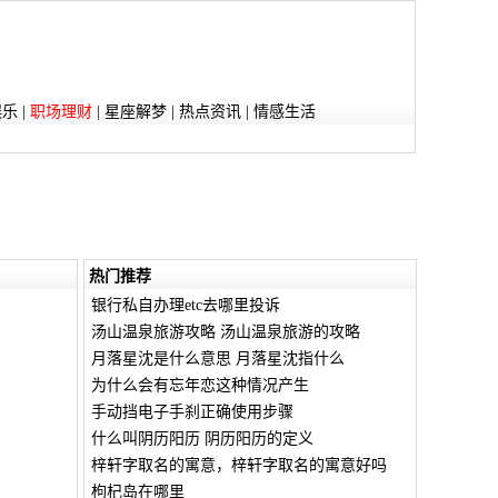
娱乐
|
职场理财
|
星座解梦
|
热点资讯
|
情感生活
热门推荐
银行私自办理etc去哪里投诉
汤山温泉旅游攻略 汤山温泉旅游的攻略
月落星沈是什么意思 月落星沈指什么
为什么会有忘年恋这种情况产生
手动挡电子手刹正确使用步骤
什么叫阴历阳历 阴历阳历的定义
梓轩字取名的寓意，梓轩字取名的寓意好吗
枸杞岛在哪里