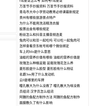
f驾驶证怎么考 如何考f驾驶证
万圣节手抄报资料 万圣节手抄报资料
青岛市大中小学劳动教育必修课最新规定
贵州有哪些旅游景点特产
为什么不能用洗洁精洗衣服
股票出金有哪些规定
粉丝怎么和抖音主播音频连麦
兔肉可以和豆一起吃吗 可以吃一起兔肉可
怎样查看京东帐号和哪个微信绑定
？
车上的blis是什么意思
油蛤的营养价值有哪些 油蛤的营养价值是
玫瑰怎么种植盆栽 盆栽玫瑰花怎么养
菱形脸是什么脸型 菱形脸有什么特征
名爵3sw用了什么发动机
云0是哪里的车牌
瞳孔散大为什么没救了 瞳孔散大为啥没救
员组词 汉字员怎么组词
阿魏钓鱼配方制作方法 阿魏钓鱼配方制作
面膜敷久了有什么影响