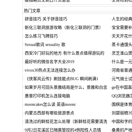
·
股指期货交割日什么意思
·
生育险到
热门文章
·
拼音技巧 关于拼音技巧
·
人生的经典
·
新化三联洞旅游攻略（新化三联洞的门票）
·
宝宝需要
·
怎么练习飞牌技巧
·
天天开花
·
Sexual歌词 sexuality 歌
·
蒸卡通馒
·
西安冷门好玩的地方 有什么景点值得游玩的
·
灵芝淮山煲
·
最好听的微信名字大全2019
·
什么是一元
·
vivox30热点无法连接怎么办
·
河南省普
·
《侠客风云传》刷技能点BUG 瞬间刷满1
·
元气骑士
·
如果岁月可回头景雅结局是什么，景雅和白忠
·
ge在中国
·
惠普打印机怎么连接电脑
·
QQ浏览器
·
mooncakes怎么读 英语moonc
·
围棋是体
·
内蒙古西部有哪些旅游景点
·
刘碧丽晒3
·
清洗过的鲜桂花怎么处理（新鲜桂花需要清洗
·
中国和字的
·
9月2日花溪区已隔离管控的4例阳性人员情
·
桑黄的产