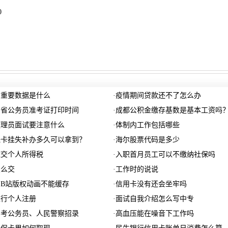
0
的重要数据是什么
·
疫情期间贷款还不了怎么办
山东省公务员准考证打印时间
·
成都公积金缴存基数是基本工资吗
整理员面试要注意什么
·
体制内工作包括哪些
保卡挂失补办多久可以拿到？
·
海尔股票代码是多少
应交个人所得税
·
入职首月员工可以不缴纳社保吗
怎么交
·
工作时的说说
B站版权动画不能缓存
·
信用卡没有还会坐牢吗
进行个人注册
·
面试自我介绍怎么写中专
州省考公务员、人民警察招录
·
高血压能在噪音下工作吗