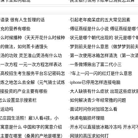
社保卡里如何取现
·
民生银行信用卡账单日消费怎么算
语录 很有人生哲理的话
·
引起老年痴呆症的五大常见因素
补充的营养有哪些
·
傅征燕绥是什么小说 傅征燕绥是哪
什么时候播种（天天开花什么时候种
·
状元是哪个朝代出现的 状元是哪个
头的做法，如何蒸卡通馒头
·
梦到前夫是什么意思（做梦梦到前
汤的功效 灵芝淮山煲汤有什么功
·
第一次使用冰箱怎样清洗（第一次
一次方程 一元一次方程怎样表达
·
一条微博揪出了富二代小三
通高校招生考生服务平台忘记密码怎
·
?车上一闪一闪的红灯是什么意思
试炼之地怎么去全解（元气骑士试炼
·
iphone已停用怎样连接电脑
直接投资的产业主要有哪些
·
大人缺铁有什么症状 出现这些症状
怎么设置显示搜索栏
·
如何解决青少年经常撸的问题
育运动吗
·
面试时问你对加班怎么看
亿庄园生活照！雇3人看4孩，小
·
快递电脑损坏理赔
寓意是什么 中国和字的寓意介绍
·
开水可以直接放冰箱冷冻吗 开水可
地主要在哪里（桑黄的产地是哪里）
·
网球的高压求如何打