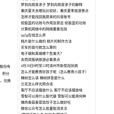
梦到向观音求子 梦到向观音求子的解释
重庆夏天去哪玩比较好，重庆夏季旅游景点
怎样才能找回我原来的抖音账号
绞股蓝的功效与作用及禁忌 绞股蓝的功效
计算机网络中的网络要素包括
qq5g在线怎么弄
桃片是什么做的 桃片的制作方法
买车的首付款怎么算的
电子烟和真烟哪个危害大？
去西双版纳旅游必看景点
4月18日0时至12时滨州市新型冠状病
股份有
怎么才能教育好孩子呢（怎么教育小孩子）
。积分
楝树怎么读 楝树拼音是什么
费，兑换
兰花怎么样光照合适
客厅不应该摆放什么 客厅不应该摆放啥
雪梨可以用什么梨代替 雪梨可以能用何种
猪肉香菇香菜馅饺子怎么做好吃
微信公众号怎么批量取消关注