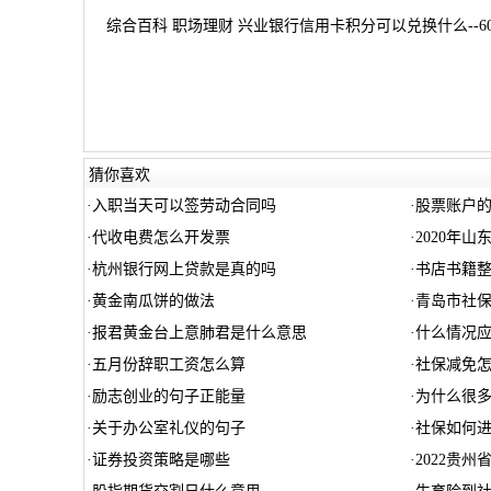
综合百科 职场理财 兴业银行信用卡积分可以兑换什么--6
猜你喜欢
·
入职当天可以签劳动合同吗
·
股票账户
·
代收电费怎么开发票
·
2020年
·
杭州银行网上贷款是真的吗
·
书店书籍
·
黄金南瓜饼的做法
·
青岛市社
·
报君黄金台上意肺君是什么意思
·
什么情况
·
五月份辞职工资怎么算
·
社保减免
·
励志创业的句子正能量
·
为什么很多
·
关于办公室礼仪的句子
·
社保如何
·
证券投资策略是哪些
·
2022贵