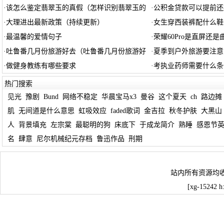
·
该怎么鉴定翡翠玉的真假（怎样识别翡翠玉的
·
公积金贷款可以提前还
·
大理进出最新政策（持续更新）
·
女生穿西装裤配什么鞋
·
最温馨的爱情句子
·
荣耀60Pro是直屏还
·
吐鲁番几月份旅游好去（吐鲁番几月份旅游好
·
夏季到户外旅游要注意
·
做健身教练有哪些要求
·
考执业药师需要什么条
热门搜索
见光
豫剧
Bund
网络不稳定
华晨宝马x3
曼谷
这个夏天
ch
路边摊
肌
无间道是什么意思
虹吸效应
faded歌词
金吉拉
秋冬护肤
大黑山
人
背景填充
左宗棠
最聪明的狗
床底下
于成龙简介
熟睡
感恩节
名
肆意
尼尔机械纪元存档
鲁迅作品
刑期
站内所有资源均
[xg-15242 