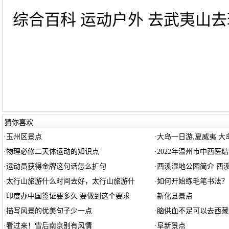
综合百科 运动户外 去武夷山去
猜你喜欢
·
玉州区景点
·
大岛一日游,夏威夷 大
·
物理必修二天体运动的知识点
·
2022年温州市中西医
·
运动员获得金牌这句话怎么扩句
·
西溪湿地公园简介 西
·
太行山旅游什么时间去好，太行山旅游什
·
如何开始练毛笔书法？
·
印度办中国签证要多久 要做到这个要求
·
新化县景点
·
描写风景的优美句子少一点
·
脑供血不足可以去西藏
·
看过来！雪后南京别有风情
·
阜新景点