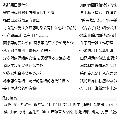
·
兆润集团是什么
·
如何追回微信转账的钱
·
微信扫码付款对方知道我姓名吗
·
员工私下接活可以辞退
·
临武县旅游景点有哪些
·
2的导数是多少 2的导
·
青春期少男少女热恋时都会有什么心理特点呢
·
《青青子衿》骆秋迟到
·
日产altima什么车 日产altima
·
怎么删除c盘的垃圾文件
·
面条菜的营养价值 面条菜的营养价值简单介
·
车子离合器工作原理
·
慧宇教育集团王琨有人了解吗
·
小米信用卡怎么申请
·
穿衣简约高级的女性 夏天都喜欢穿连衣裙
·
山药鸡汤的做法 山药
·
消防工程师是做什么工作
·
周转材料低值易耗品科
·
50岁公积金能贷款多少年
·
笑如春风是什么意思 
·
葛根怎么栽培，葛根的栽培的方法和技术
·
我的世界信标怎么做 
·
关于运动会的格言警句
·
7月3日上海新增本土2+
热门搜索
双色
女王的教室
猴赛雷
11月11日
娱记
肉牛
pb是什么意思
小光
读
手看
水系
蓝孔雀
澡巾
若尔盖大草原
脱毛蜡纸
晓光
方芸
3版