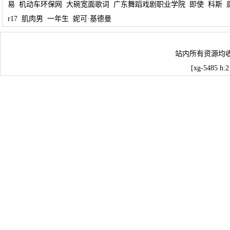
易
机动车环保网
大碗宽面歌词
广东舞蹈戏剧职业学院
即使
科斯
r17
肌肉男
一年生
妮可·基德曼
站内所有资源均
[xg-5485 h