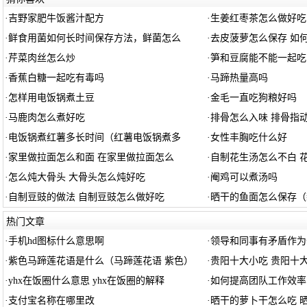
·
吉野家肥牛饭酱汁配方
·
生姜红枣茶怎么做好吃
·
鲜食用菌如何长时间保存方法，鲜菌怎么
·
去皮菠萝怎么保存 如
·
芹菜肉丝怎么炒
·
笋和豆腐能不能一起吃
·
香蕉白糖一起吃有毒吗
·
马蹄热量高吗
·
怎样用电饭锅煮土豆
·
金毛一直吃狗粮好吗
·
马鹿肉怎么煮好吃
·
排骨怎么入味 排骨指
·
电饭锅煮红薯多长时间（红薯电饭锅煮多
·
女性丰胸吃什么好
·
家里做拉面怎么和面 在家里做拉面怎么
·
自制花生汤怎么不白 
·
怎么炖大骨头 大骨头怎么炖好吃
·
阉鸡可以煮汤吗
·
自制豆豉的做法 自制豆豉怎么做好吃
·
晒干的鱼面怎么保存（
热门文章
·
手机hd图标什么意思啊
·
领导和同事有矛盾作为
·
紫色马蹄莲花语是什么（马蹄莲花语 紫色）
·
贵阳十大小吃 贵阳十
·
yhx在饭圈什么意思 yhx在饭圈的解释
·
如何提高团队工作效率
·
支付宝名称在哪里改
·
晒干的萝卜干怎么吃 