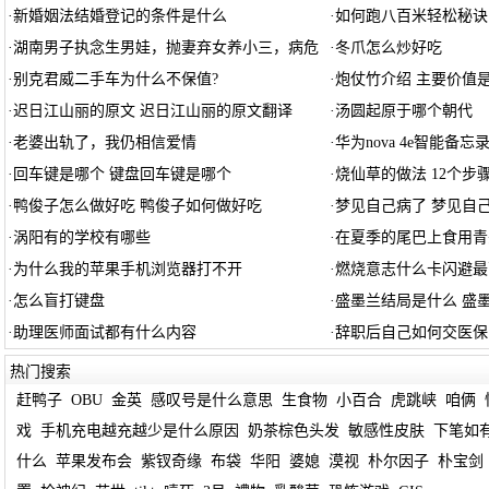
·
新婚姻法结婚登记的条件是什么
·
如何跑八百米轻松秘诀
·
湖南男子执念生男娃，抛妻弃女养小三，病危
·
冬爪怎么炒好吃
·
别克君威二手车为什么不保值?
·
炮仗竹介绍 主要价值
·
迟日江山丽的原文 迟日江山丽的原文翻译
·
汤圆起原于哪个朝代
·
老婆出轨了，我仍相信爱情
·
华为nova 4e智能备
·
回车键是哪个 键盘回车键是哪个
·
烧仙草的做法 12个步
·
鸭俊子怎么做好吃 鸭俊子如何做好吃
·
梦见自己病了 梦见自
·
涡阳有的学校有哪些
·
在夏季的尾巴上食用青
·
为什么我的苹果手机浏览器打不开
·
燃烧意志什么卡闪避最
·
怎么盲打键盘
·
盛墨兰结局是什么 盛
·
助理医师面试都有什么内容
·
辞职后自己如何交医保
热门搜索
赶鸭子
OBU
金英
感叹号是什么意思
生食物
小百合
虎跳峡
咱俩
戏
手机充电越充越少是什么原因
奶茶棕色头发
敏感性皮肤
下笔如
什么
苹果发布会
紫钗奇缘
布袋
华阳
婆媳
漠视
朴尔因子
朴宝剑