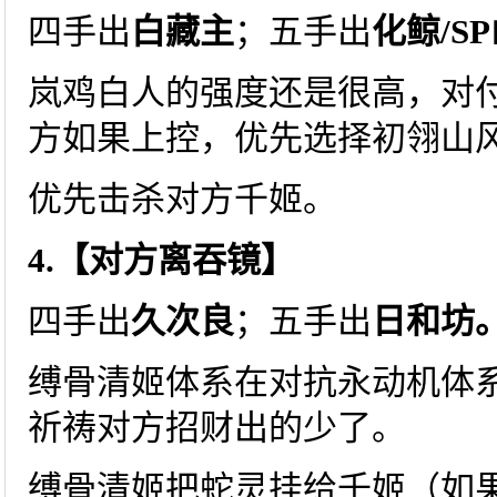
四手出
白藏主
；五手出
化鲸/S
岚鸡白人的强度还是很高，对
方如果上控，优先选择初翎山
优先击杀对方千姬。
4.【对方离吞镜】
四手出
久次良
；五手出
日和坊
缚骨清姬体系在对抗永动机体系
祈祷对方招财出的少了。
缚骨清姬把蛇灵挂给千姬（如