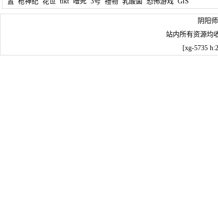
置
枪神纪
花世
tikt
噎死
3号
禮物
乳酸菌
恐怖游戏
GIS
阴阳师
站内所有资源均
[xg-5735 h