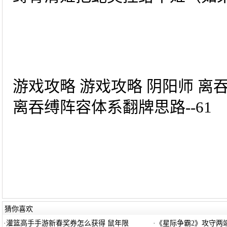
游戏攻略 游戏攻略 阴阳师 离
离吞缚阵容体系翻牌思路--61
猜你喜欢
·
灌篮高手手游新春奖券怎么获得 鼠年限
·
《星际争霸2》攻守两端