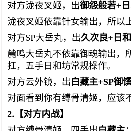
对方泷夜叉姬，出
御怨般若+
泷夜叉姬依靠针女输出，所以
对方SP大岳丸，出
久次良+日
麓鸣大岳丸不依靠御魂输出，
扛，五手日和坊常规操作。
对方云外镜，出
白藏主+SP御
对面看到你有缚骨清姬，应该
2.【对方内战】
对方缚骨清姬，四手出
白藏主