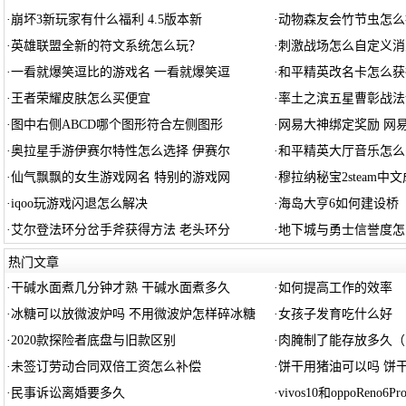
·
崩坏3新玩家有什么福利 4.5版本新
·
动物森友会竹节虫怎么
·
英雄联盟全新的符文系统怎么玩？
·
刺激战场怎么自定义消
·
一看就爆笑逗比的游戏名 一看就爆笑逗
·
和平精英改名卡怎么获
·
王者荣耀皮肤怎么买便宜
·
率土之滨五星曹彰战法
·
图中右侧ABCD哪个图形符合左侧图形
·
网易大神绑定奖励 网
·
奥拉星手游伊赛尔特性怎么选择 伊赛尔
·
和平精英大厅音乐怎么
·
仙气飘飘的女生游戏网名 特别的游戏网
·
穆拉纳秘宝2steam中
·
iqoo玩游戏闪退怎么解决
·
海岛大亨6如何建设桥
·
艾尔登法环分岔手斧获得方法 老头环分
·
地下城与勇士信誉度怎
热门文章
·
干碱水面煮几分钟才熟 干碱水面煮多久
·
如何提高工作的效率
·
冰糖可以放微波炉吗 不用微波炉怎样碎冰糖
·
女孩子发育吃什么好
·
2020款探险者底盘与旧款区别
·
肉腌制了能存放多久（
·
未签订劳动合同双倍工资怎么补偿
·
饼干用猪油可以吗 饼
·
民事诉讼离婚要多久
·
vivos10和oppoReno6Pr