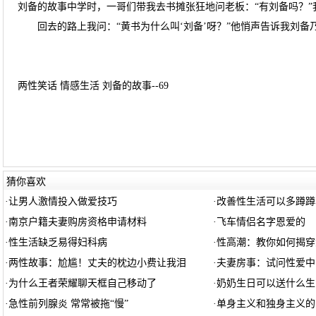
刘备的故事中学时，一哥们带我去书摊张狂地问老板：“有刘备吗？
回去的路上我问：“黄书为什么叫‘刘备’呀？”他悄声告诉我刘备
两性笑话 情感生活 刘备的故事--69
猜你喜欢
·
让男人激情投入做爱技巧
·
改善性生活可以多蹲蹲
·
南京户籍夫妻购房资格申请材料
·
飞车情侣名字恩爱的
·
性生活缺乏易得妇科病
·
性高潮：教你如何揭穿
·
两性故事：尬尴！丈夫的枕边小费让我泪
·
夫妻房事：试问性爱中
·
为什么王者荣耀聊天框自己移动了
·
奶奶生日可以送什么生
·
急性前列腺炎 常常被拖“慢”
·
单身主义和独身主义的