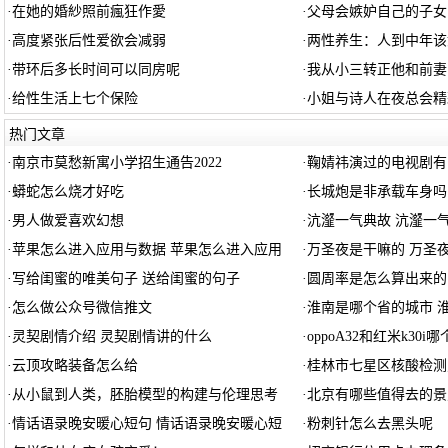
·
在她的婚紗照前瘋狂作愛
·
父母会嫉妒自己的子女
·
高度紧张后性爱欲会减弱
·
两性养生：人到中年该
·
带环后多长时间可以同房呢
·
我从小三转正他和前妻
·
给性生活上七个保险
·
小姐与诗人在夜总会精
热门文章
·
南京市莫愁新寓小学招生通告2022
·
鞠婧祎演过的电视剧有
·
蟒蛇怎么烧才好吃
·
长城炮是非承载车身吗
·
男人做爱喜欢幻想
·
沆瀣一气典故 沆瀣一
·
苹果怎么进入应用与数据 苹果怎么进入应用
·
万圣夜是干嘛的 万圣
·
写给闺蜜的唯美句子 送给闺蜜的句子
·
圆周率是怎么算出来的
·
怎么做公众号微信推文
·
淮南是哪个省的城市 
·
灵契剧情介绍 灵契剧情讲的什么
·
oppoA32和红米k30
·
云顶攻略装备怎么给
·
桂林市七星区核酸检测
·
从小鼠到人类，胚胎模型的构建与伦理思考
·
北京有哪些值得去的景
·
情话语录晚安暖心短句 情话语录晚安暖心短
·
粉刺针怎么去黑头呢