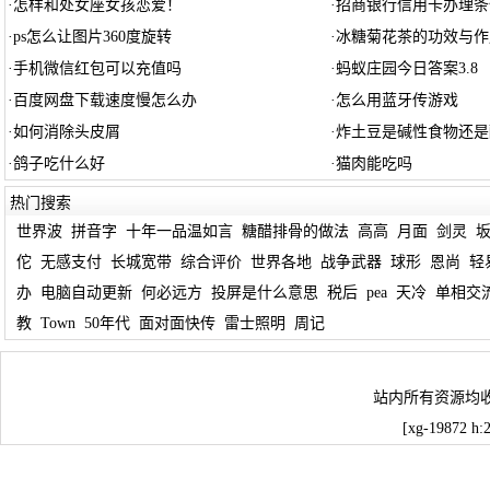
·
怎样和处女座女孩恋爱！
·
招商银行信用卡办理条
·
ps怎么让图片360度旋转
·
冰糖菊花茶的功效与作
·
手机微信红包可以充值吗
·
蚂蚁庄园今日答案3.8
·
百度网盘下载速度慢怎么办
·
怎么用蓝牙传游戏
·
如何消除头皮屑
·
炸土豆是碱性食物还是
·
鸽子吃什么好
·
猫肉能吃吗
热门搜索
世界波
拼音字
十年一品温如言
糖醋排骨的做法
高高
月面
剑灵
佗
无感支付
长城宽带
综合评价
世界各地
战争武器
球形
恩尚
轻
办
电脑自动更新
何必远方
投屏是什么意思
税后
pea
天冷
单相交
教
Town
50年代
面对面快传
雷士照明
周记
站内所有资源均
[xg-19872 