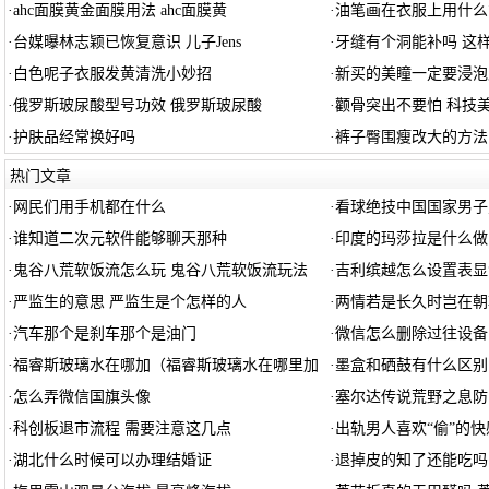
·
ahc面膜黄金面膜用法 ahc面膜黄
·
油笔画在衣服上用什么
·
台媒曝林志颖已恢复意识 儿子Jens
·
牙缝有个洞能补吗 这
·
白色呢子衣服发黄清洗小妙招
·
新买的美瞳一定要浸泡
·
俄罗斯玻尿酸型号功效 俄罗斯玻尿酸
·
颧骨突出不要怕 科技
·
护肤品经常换好吗
·
裤子臀围瘦改大的方法
热门文章
·
网民们用手机都在什么
·
看球绝技中国国家男子
·
谁知道二次元软件能够聊天那种
·
印度的玛莎拉是什么做
·
鬼谷八荒软饭流怎么玩 鬼谷八荒软饭流玩法
·
吉利缤越怎么设置表显
·
严监生的意思 严监生是个怎样的人
·
两情若是长久时岂在朝
·
汽车那个是刹车那个是油门
·
微信怎么删除过往设备
·
福睿斯玻璃水在哪加（福睿斯玻璃水在哪里加
·
墨盒和硒鼓有什么区别
·
怎么弄微信国旗头像
·
塞尔达传说荒野之息防
·
科创板退市流程 需要注意这几点
·
出轨男人喜欢“偷”的快
·
湖北什么时候可以办理结婚证
·
退掉皮的知了还能吃吗