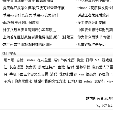
·
梅里雪山观景台海拔 最高峰海拔
·
芦花板真的无甲醛吗 
·
夏天鲜豆皮怎么保存(豆皮可以常温保存)
·
iphone12玩原神发烫卡
·
苹果sos是什么意思 苹果sos意思是什
·
逆战王者荣耀版歌词
·
dw粉底液开封后保质期
·
没工作迷茫朋友圈
·
妹子八月重庆自驾到若尔盖草原﹏
·
中国农业银行理财到期
·
上海普陀区甘泉路街道免费核酸通知（陆续更
·
你为什么而读书 你读
·
求广州去华山旅游的攻略谢谢阿
·
儿童锌标准是多少
热门搜索
屠宰场
忘忧
Blade2
在花盆里
端午节的来历
执念
打印
VX
游戏经
江
长夜漫漫
美女秀
黑龙江特产
鱼歌
枯树
营养早餐
我有爱人了
月
手机下面三个键怎么设置
清代
侏罗纪世界
yaa
很高兴
心理的
子鸡丁的家常做法
糖醋排骨的烹饪方法
此地无银
solute
意琦行
vie
站内所有资源均
[xg-307 h