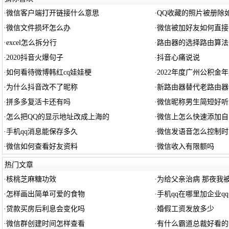
·
微信客户端打开链接什么意思
·
QQ收藏的照片被册除
·
微信文件损坏怎么办
·
微信被加好友如何直接
·
excel怎么拆分行
·
路由器的选择路由算法
·
2020抖音火爆句子
·
抖音心痛说说
·
如何看待微博韩红cq娃娃梗
·
2022年度广州公积金
·
为什么抖音改不了昵称
·
新路由器替代老路由器
·
拼多多复活卡还有吗
·
微信昵称男生简短好听
·
怎么把QQ的显示地址改成上海的
·
微信上怎么快速添加自
·
手机qq消息能保存多久
·
微信发语音怎么控制时
·
微信如何查看好友资料
·
微信收入有限额吗
热门文章
·
核桃芝麻糖功效
·
为给父亲治病 那夜我
·
怎样画出简单可爱的食物
·
手机qq在哪里加企业q
·
贷款买房后利息会变化吗
·
婚假工资发放多少
·
微信群创建时间怎样查看
·
有什么霸道总裁好看的