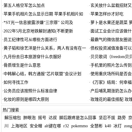
·
第五人格空军怎么加点
·
玄关放什么盆栽招财又
·
苹果手机相片怎么显示日期 苹果手机相片如
·
苹果怎样炒才好吃
·
*ST光一信息披露涉嫌“三宗罪” 公司及
·
萝卜是水果还是蔬菜 
·
2022年5月北京地铁解封通知(不断更新
·
面试工业会计应该做什
·
员工纪律性可从哪些方面进行
·
最霸气的微信朋友圈说
·
黄子韬和徐艺洋是什么关系，两人有没有在一
·
债权投资减值准备可以
·
九月份去日本旅游穿什么衣服好
·
贝贝歌词（freedom
·
骨质增生是什么意思
·
手机里的照片怎么传到
·
中韩解心结，韩方通报“芯片联盟”会议计划
·
使用重庆场所码是否会
·
如何寻找工作
·
《万家》结局：何幸福
·
公务员应该按照什么标准自律
·
产后哺乳期涨奶怎么办
·
化妆的原则是哪四大原则
·
玫瑰花的最佳搭配 玫
热门搜索
解压缩包
肿眼泡
摇号
达叔
脚后跟疼是怎么回事
坚忍不拔
路旁
川
上海地区
安全帽
alt键在哪
r32
pokemmo
全慧彬
k40
冰灯
zong