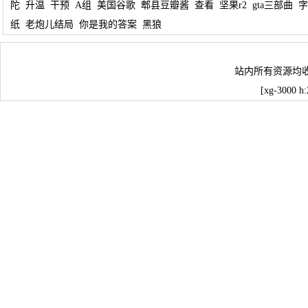
陀
升温
干预
A组
美国谷歌
郫县豆瓣酱
查看
坚果r2
gta三部曲
字
纸
老炮儿结局
你是我的答案
黑狼
站内所有资源均
[xg-3000 