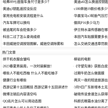
·
哈弗H9七座版车身尺寸是多少？
·
奥迪a6l怎么换遥控钥
·
奥迪q3钥匙遥控没反应
·
c180奔驰19款价格多少
·
家用充电桩安装流程是什么
·
华晨宝马x3轮胎气压
·
汽车车牌可以换吗
·
御风P16多少马力
·
被追尾的车会贬值多少
·
伊兰特水温传感器在哪
·
科目二过了怎么查询成绩
·
本田汽车贴膜需要多长
·
丰田威驰空调按钮图解，威驰空调除雾和
·
怎么交纳交通违章罚款
热门文章
·
烘干机衣服会皱吗
·
柳岩的电影
·
2023春夏男装周，一次时装解放！
·
《守望先锋》获胜白皮
·
哪些人不能吃西柚 什么人不能吃柚子
·
过期牛奶怎么做面膜
·
健康行业有哪些
·
两天一夜的短途旅游出
·
西游记第十五回概括 西游记第十五回讲述什
·
3月9日广东新增本土无
·
微博注销后内容清空吗
·
破晓传说食谱怎么获得
·
QQ名片怎么可以用动态图
·
科颜氏眼霜水油分离了