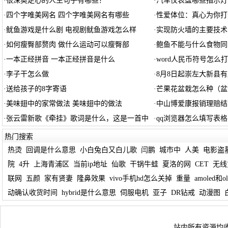
·
很深奥走心的人生句子有哪些？
·
汽车仪表盘哪些指示灯
·
四个字唯美网名 四个字唯美网名有哪些
·
性爱体位：真心为你打
·
鱿鱼游戏是什么剧 电视剧鱿鱼游戏怎么样
·
实现防火墙的主要技术
·
如何瘦臀部赘肉 做什么运动可以瘦臀部
·
鲍鱼不能与什么食物同
·
一本正经拼音 一本正经拼音是什么
·
word人民币符号怎么
·
李子干怎么做
·
8月8日起崇左大新县
·
送给孩子的8字寄语
·
芒果花盆栽怎么种（盆
·
美味翅中的家常做法 美味翅中的做法
·
中山博爱康报销理赔结
·
张云雷新歌《牵挂》歌词是什么，这是一首中
·
qq浏览器怎么填写表格
热门搜索
热烫
回调是什么意思
小白兔白又白儿歌
闫鹏
城市中
人美
电影盗
院
4升
上海青浦区
当前ip地址
仙歌
干锅牛蛙
夏洛的网
CET
无线
联网
五颜
家有贤妻
隆鼻效果
vivo手机hd怎么关掉
重量
amoled和ol
动确认收货时间
hybrid是什么意思
伺服电机
亚子
DR钻戒
动漫图
站内所有资源均