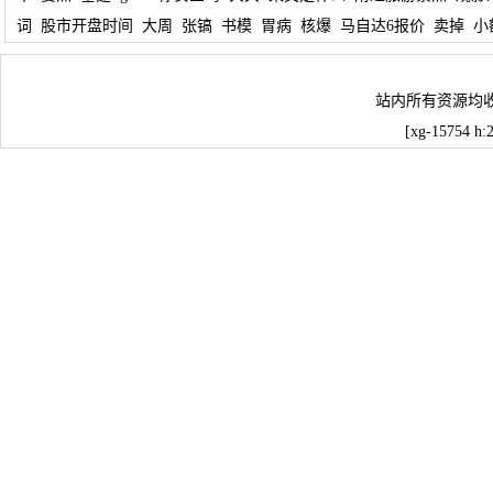
词
股市开盘时间
大周
张镐
书模
胃病
核爆
马自达6报价
卖掉
小
站内所有资源均
[xg-15754 