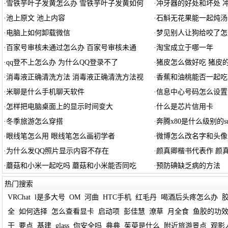
·
雪铁芋叶子发黄怎么办 雪铁芋叶子发黄如何
·
冲牙器的好处和坏处 
·
池上原文 池上内容
·
石斛无花果能一起炖汤
·
电脑上如何卸载微信
·
梦见别人让狗给咬了怎
·
百家号审核未通过怎么办 百家号审核未通
·
淘宝成立于哪一年
·
qq登不上怎么办 为什么QQ登录不了
·
猪皮怎么做好吃 猪皮
·
消毒液正确清洗方法 消毒液正确清洗方法视
·
香蕉和油桃能否一起吃
·
米聊是什么手机聊天软件
·
信息中心号码怎么设置
·
怎样把电脑桌面上的显示时间变大
·
什么是芯片信用卡
·
冬季旅游怎么穿搭
·
奔腾x80是什么级别的su
·
眼线笔怎么用 眼线笔怎么画初学者
·
微博怎么改名字和头像
·
为什么发QQ照片显示内容不存在
·
颜真卿楷书代表作 颜
·
蘑菇和小米一起吃吗 蘑菇和小米能否同吃
·
预防碘缺乏病的方法
热门搜索
VRChat
l是多大号
OM
河曲
HTC手机
红毛丹
喝酒后头疼怎么办
全
如何选择
怎么查看显卡
启动项
彭佳慧
潦草
月全食
鱼胶的功
干
要点
基建
glass
你安全吗
典典
茱萸是什么
附近旅游景点
观影