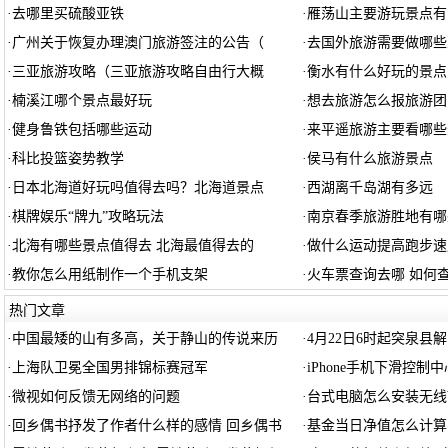
·
去哪里买硫酸亚铁
·
雁荡山主要游玩景点有
·
广州关于恢复办理澳门旅游签注的公告（
·
去国外旅游需要做哪些
·
三亚旅游攻略（三亚旅游攻略自由行大概
·
衡水有什么好玩的景点
·
楠溪江哪个景点最好玩
·
想去旅游怎么报旅游团
·
健身鲁铁包括哪些运动
·
来平遥旅游主要看哪些
·
科比投篮姿势教学
·
侯马有什么旅游景点
·
日本北海道好玩吗值得去吗？北海道景点
·
西湖离千岛湖有多远
·
棋牌娱乐“牌九”攻略玩法
·
南京春季旅游胜地有哪
·
北海有哪些景点值得去 北海最值得去的
·
做什么运动提高跑步速
·
教你怎么用纸制作一个手机支架
·
火车票查询去哪 如何
热门文章
·
中国最矮的山有多高，关于静山的传说来历
·
4月22日6时起突泉县
·
上海队卫冕全国男排锦标赛冠军
·
iPhone手机下滑控制
·
微视如何反馈无网络的问题
·
台式电脑怎么安装无线W
·
回乡偶书抒发了作者什么样的感情 回乡偶书
·
基金当日净值怎么计算