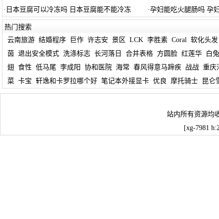
·
日本豆腐可以冷冻吗 日本豆腐能不能冷冻
·
孕妇能吃火腿肠吗 孕
热门搜索
云南旅游
结婚程序
巨作
许志安
景区
LCK
李胜素
Coral
软化头发
茵
退出安全模式
洗涤标志
长河落日
合并表格
方圆脸
红莲华
白
翅
食性
低马尾
李成阳
协和医院
海常
春风得意马蹄疾
战战
重庆
菜
卡宝
轩逸和卡罗拉哪个好
笔记本外接显卡
优良
摩托骑士
昆仑
站内所有资源均
[xg-7981 