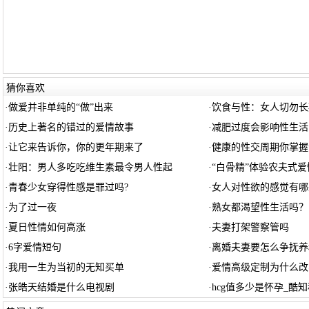
猜你喜欢
·
做爱并非单纯的“做”出来
·
饮食与性：女人切勿长
·
历史上著名的错过的爱情故事
·
减肥过度会影响性生活
·
让它来告诉你，你的更年期来了
·
健康的性交周期你掌握
·
壮阳：男人多吃吃维生素最令男人性起
·
“白骨精”体验农夫式爱
·
青春少女穿得性感是罪过吗?
·
女人对性欲的感觉有哪
·
为了过一夜
·
熟女都渴望性生活吗？
·
夏日性情如何高涨
·
夫妻打架警察管吗
·
6字爱情短句
·
离婚夫妻要怎么争抚养
·
我用一生为当初的无知买单
·
爱情高级定制为什么改
·
张皓天结婚是什么电视剧
·
hcg值多少是怀孕_酷