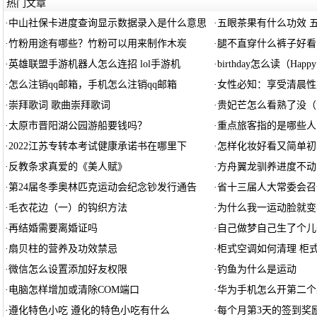
热门文章
·
中山社保卡进度查询显示数据录入是什么意思
·
五眼茶果有什么功效 
·
竹粉用途有哪些？竹粉可以用来制作木炭
·
腿不直穿什么裤子好看
·
英雄联盟手游机器人怎么连招 lol手游机
·
birthday怎么读（Happy 
·
怎么注销qq邮箱，手机怎么注销qq邮箱
·
女性必知：享受清晨性
·
崇拜歌词 歌曲崇拜歌词
·
贵妃芒怎么看熟了没（
·
太原市晋阳湖公园游船要钱吗？
·
重点旅客指的是哪些人
·
2022江苏专转本考试健康承诺书在哪里下
·
怎样化妆好看又简单初
·
反教条求真爱的《美人赋》
·
方舟翼龙驯养进度不动
·
第24届冬季奥林匹克运动会纪念钞发行通告
·
省十三届人大常委会召开
·
毛衣花边（一）的钩织方法
·
为什么我一运动脸就变
·
再结婚需要离婚证吗
·
自己做梦自己生了个儿
·
扇贝柱的营养及功效禁忌
·
柜式空调如何清理 柜
·
微信怎么设置添加好友权限
·
钓鱼为什么是运动
·
电脑怎样增加或清除COM端口
·
华为手机怎么开第二个
·
遵化特色小吃 遵化的特色小吃有什么
·
每个月第3天的签到奖