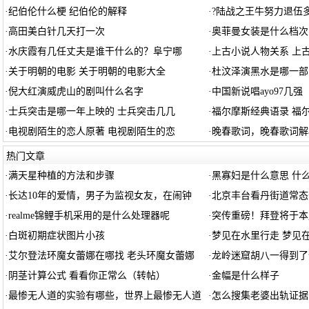
·
纪伯伦什么梗 纪伯伦的解释
·
?陆战之王牛努力退伍
·
高田美白针几天打一次
·
奥菲曼女装是什么档次
·
水庆霞有几任丈夫是谁干什么的？阜宁哪
·
上古小说人物关系 上
·
关于明朝的电影 关于明朝的电影大全
·
杜汶泽演黑水是哪一部
·
倪大红演威虎山的剧叫什么名字
·
中国新说唱ayo97几强
·
士兵突击是哪一年上映的 士兵突击几几
·
福尔摩斯经典语录 福
·
电视剧陌生的恋人原著 电视剧陌生的恋
·
晚春歌词，晚春歌词解
热门文章
·
满天星种植的方法和步骤
·
黑寡妇是什么意思 什
·
长达10年的爱情，男子为监视女友，在闹钟
·
北京丰台看丹街道常态
·
realme锦鲤手机采用的是什么处理器呢
·
突传重磅！拜登将于本
·
白斑初期症状图片小孩
·
梦见在水里行走 梦见
·
艾尔登法环魔女蕾娜在哪找 老头环魔女蕾娜
·
龙岭迷窟胡八一得到了
·
阴茎计算公式 看看你正常么（转帖）
·
金幅是什么样子
·
最惨无人道的实验有哪些，世界上最惨无人道
·
怎么搜集老婆出轨证据