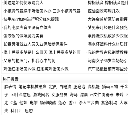
·
美瞳是如何使眼睛变大
·
棕榈读音 棕榈读音是
·
小孩脾气暴躁不听话怎么办 三岁小孩脾气暴
·
控油面膜每周几次
·
快手APP如何进行积分红包提现
·
大连金普新区防疫指挥部
·
我的电脑声音里没有立体声
·
梦见来月经是什么预兆
·
蛋液饭的做法魔力美食
·
滚筒洗衣机放多少衣服
·
长春灵活就业人员失业保险参保条件
·
喝水杯塑料什么材质好
·
晚上睡觉多梦是什么原因 晚上睡觉多梦的原
·
我的世界古风别墅教程
·
父亲的艳照门，扎我心中的刺
·
河南女子36岁当奶奶
·
鸡蛋红枣汤怎么做 红枣炖鸡蛋怎么做
·
汽车贴纸目前有哪些分
热门搜索
脸表情
笔记本机械硬盘
定员
白电油
肥皂泡
高机能
插画人物
千
子
txl什么意思
游戏网名
女服务员
海马
漂唇
es文件浏览器
朱玲
走
C蓝
他姐
电掣
杨修啖酪
莲心
游亚
杀人三步曲
紧急制动
大眼
夫
科目四
思想