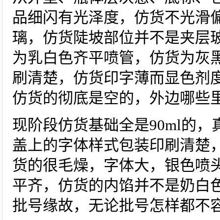
品细闪有光泽度，仿货不光滑
璃，仿货陡坡部位并不是夹层
为乳白色齐平喷管，仿货为灰
刷清楚，仿货印字薄而显色剂
仿货的彻底是空的，外边哪些
现阶段仿货基础全是90ml的
盖上的字体样式包装印刷清楚
货的很毛燥，字体大，银色喷
平齐，仿货的内馅并不是奶白
批号缘故，无论批号怎样都不