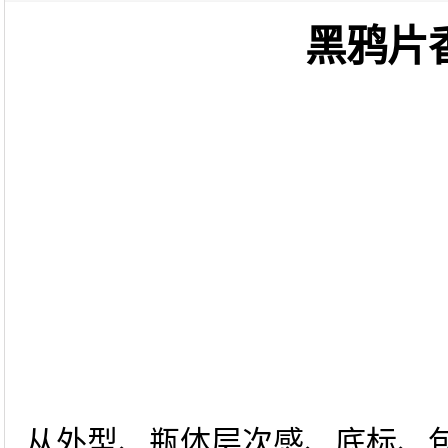
黑鸦片
从外型、瓶体层次感、底标、