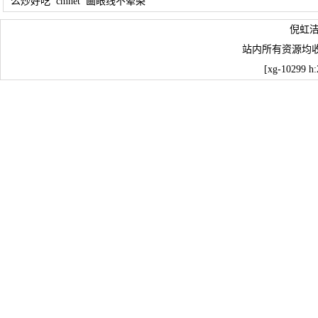
么炒好吃
cmnet
画眼线不晕染
倪虹
站内所有资源均
[xg-10299 