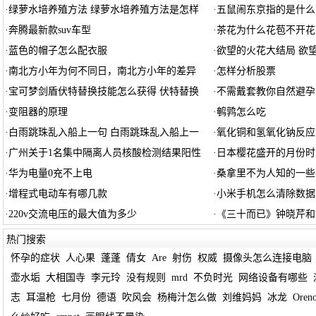
·
绿萝水培养殖方法 绿萝水培养殖方法是怎样
·
五鼠闹东京指的是什么
·
奔腾最新款suv车型
·
茶花为什么花苞不开花
·
蓝色的帽子怎么配衣服
·
欲望的火花大结局 欲
·
南北方小年为何不同日，南北方小年的差异
·
怎样分析股票
·
宝可梦剑盾伏特替换技能怎么获得 伏特替换
·
不需戴套教你自然避孕
·
变阻器的原理
·
鹌鹑怎么吃
·
白雨跳珠乱入船上一句 白雨跳珠乱入船上一
·
氧化铜和氢氧化钠反应
·
广州关于1名集中隔离人员核酸检测结果阳性
·
日本樱花盛开的月份时
·
华为电量0充不上电
·
桑拿里不为人知的一些
·
增程式电动车有哪几款
·
小米手机怎么清除数据
·
220v交流电压的最大值为多少
·
《三十而已》钟晓芹和
热门搜索
怀孕的症状
人心果
蓬蓬
倩女
Are
射伤
权威
摄像头怎么连接电脑
壶水垢
大相国寺
李元玲
没有规则
mrd
不负时光
网络设备有哪些
志
耳温枪
七月份
德语
吹风会
杨梅汁怎么做
刘维妈妈
冰龙
Oren