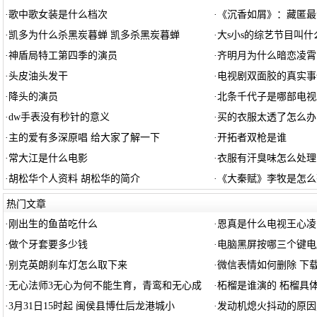
·
歌中歌女装是什么档次
·
《沉香如屑》：藏匿最
·
凯多为什么杀黑炭暮蝉 凯多杀黑炭暮蝉
·
大s小s的综艺节目叫什
·
神盾局特工第四季的演员
·
齐明月为什么暗恋凌霄
·
头皮油头发干
·
电视剧双面胶的真实事
·
降头的演员
·
北条千代子是哪部电视
·
dw手表没有秒针的意义
·
买的衣服太透了怎么办
·
主的爱有多深原唱 给大家了解一下
·
开拓者双枪是谁
·
常大江是什么电影
·
衣服有汗臭味怎么处理
·
胡松华个人资料 胡松华的简介
·
《大秦赋》李牧是怎么
热门文章
·
刚出生的鱼苗吃什么
·
恩真是什么电视王心凌
·
做个牙套要多少钱
·
电脑黑屏按哪三个键电
·
别克英朗刹车灯怎么取下来
·
微信表情如何删除 下
·
无心法师3无心为何不能生育，青鸾和无心成
·
柘榴是谁演的 柘榴具
·
3月31日15时起 闽侯县博仕后龙港城小
·
发动机熄火抖动的原因