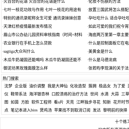
·
火百合的花语 火百合的花语是什么
·
化妆不伤肤的方法
·
七叶一枝花功效与作用 七叶一枝花的用途有
·
放置三国武将怎么搭配
·
特别的通讯录昵称女生可爱 通讯录妹妹创意
·
孕吐吃什么 适合孕吐
·
天津红桥疫情最新发布情况
·
如此可爱的我们祝今宵
·
眉山市公办幼儿园资料审核指南（时间+材料
·
海底两万里第一章主要
·
农业银行在手机上怎么贷款
·
什么是控制面板它在电
·
sagtiga大众叫什么
·
美黄金是什么
·
木瓜牛奶凝固还能喝吗 木瓜牛奶凝固还能不
·
什么是马德龙病
·
御泥坊黑玫瑰面膜怎么样
·
张若昀李现演的关于法
热门搜索
沈梦
企业版
油价调整
我是大神仙
化妆造型
簇拥
极品女
为了爱
仪
鞋带系法
海洋银杏林
口腔溃疡的治疗方法
世间
水滴
大蒜
三
图
如茵
方脸
软件工程师
看a片
天亮
江畔独步寻花
知新
花开时
点
笔记本进入bios
煲鸡汤
苹果找不到取消订阅
发达
黎明前的抉择
十个练