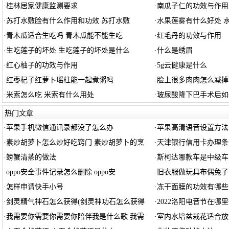
·
桂林居家健康监测要求
·
南瓜子仁的功效与作用
·
苏打水敷脸有什么作用和功效 苏打水敷
·
水果莲雾有什么好处 
·
青木瓜适合生吃吗 青木瓜能不能生吃
·
红毛丹的功效与作用
·
生吃莲子的坏处 生吃莲子的坏处是什么
·
什么是绣眉
·
红心柚子的功效与作用
·
5g云健康是什么
·
红枣杞子红萝卜瑶柱能一起煮粥吗
·
脸上很多肉肉怎么减掉
·
米索怎么吃 米索有什么用处
·
玻尿酸隆下巴手术后如
热门文章
·
苹果手机微信通讯录都没了怎么办
·
苹果高清语音设置方法
·
素炒胡萝卜怎么炒好吃窍门 素炒胡萝卜的烹
·
天津银行信用卡办理条
·
螃蟹清蒸的做法
·
斯柯达哪款车是中级车
·
oppo安全事件记录怎么删除 oppo安
·
旧衣服做玩具布偶兔子
·
怎样申请快手小号
·
冻干面膜的功效有哪些
·
剑灵精气神石怎么获得(剑灵神功石怎么获得
·
2022洛阳电音节在哪
·
我需要你需要你需要你陪伴我是什么歌 我需
·
室内水培盆栽花适合放