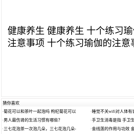
健康养生 健康养生 十个练习
注意事项 十个练习瑜伽的注意事
猜你喜欢
·
菊花可以和茶叶一起泡吗 枸杞菊花可以
·
睡觉不关wifi对人体有
·
男人最伤肾的生活习惯有哪些？
·
手卫生消毒是指 手卫
·
三七花泡茶一次泡几朵，三七花泡几朵-
·
金线莲的作用与功效 