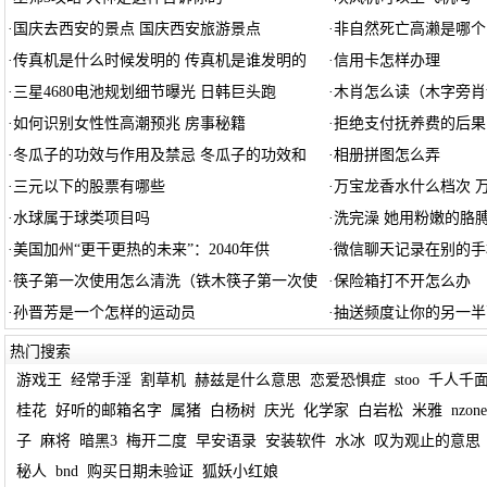
·
国庆去西安的景点 国庆西安旅游景点
·
非自然死亡高濑是哪个
·
传真机是什么时候发明的 传真机是谁发明的
·
信用卡怎样办理
·
三星4680电池规划细节曝光 日韩巨头跑
·
木肖怎么读（木字旁肖
·
如何识别女性性高潮预兆 房事秘籍
·
拒绝支付抚养费的后果
·
冬瓜子的功效与作用及禁忌 冬瓜子的功效和
·
相册拼图怎么弄
·
三元以下的股票有哪些
·
万宝龙香水什么档次 
·
水球属于球类项目吗
·
洗完澡 她用粉嫩的胳
·
美国加州“更干更热的未来”：2040年供
·
微信聊天记录在别的手
·
筷子第一次使用怎么清洗（铁木筷子第一次使
·
保险箱打不开怎么办
·
孙晋芳是一个怎样的运动员
·
抽送频度让你的另一半
热门搜索
游戏王
经常手淫
割草机
赫兹是什么意思
恋爱恐惧症
stoo
千人千
桂花
好听的邮箱名字
属猪
白杨树
庆光
化学家
白岩松
米雅
nzone
子
麻将
暗黑3
梅开二度
早安语录
安装软件
水冰
叹为观止的意思
秘人
bnd
购买日期未验证
狐妖小红娘