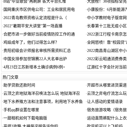
·
B站“毕业歌会”再刷屏 各大平台扎堆
·
大放榜！38项指标全
·
国网重庆市区供电公司：工业和居民用电
·
小康股份：6月新能源汽
·
2022青岛教师资格认定流程是什么（
·
中小学教材电子版官网
·
2022“暑期平安大讲堂”第一场直播
·
长春第十三批无疫小区
·
合肥市进一步做好当前疫情防控工作的通
·
2022浙江行程卡南京
·
鸡娃成年了，他们过得怎么样？
·
全网怒喷！靠“校园贷
·
贵阳初级会计师报名审核所需资料汇总
·
2022南昌青山湖区中
·
中国女排参加世锦赛22人大名单出炉
·
2022彩云昭通消费券
·
4月23日江苏新增本土确诊病例6例+
·
辽源红十字会针对当前
热门文章
·
助学贷款还款时间
·
开超市从哪里进货渠道
·
云顶之弈地狱海洋召唤法怎么玩 地狱海洋召
·
云顶之弈电疗流怎么玩
·
地下水养殖方法和注意事项，利用地下水养鱼
·
让人感动的爱情语录
·
手机qq群设置在哪里
·
宿务旅游攻略（宿务旅
·
一甜相机如何下载电脑版
·
运动直筒裤配什么上衣
·
巫师3攻略 大神是这样告诉你的
·
吹风机可以上飞机吗