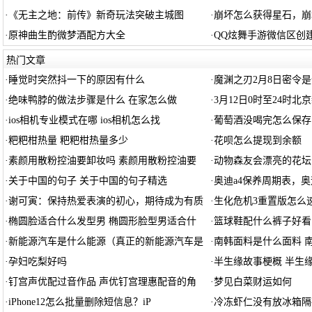
·
《无主之地：前传》新奇玩法突破主城图
·
崩坏怎么获得星石，崩
·
原神曲生酌微梦酒配方大全
·
QQ炫舞手游微信区创
热门文章
·
睡觉时突然抖一下的原因有什么
·
魔渊之刃2月8日密令是
·
绝味鸭脖的做法步骤是什么 在家怎么做
·
3月12日0时至24时北
·
ios相机专业模式在哪 ios相机怎么找
·
葡萄酒没喝完怎么保存
·
粑粑柑热量 粑粑柑热量多少
·
花呗怎么提现到余额
·
素颜用散粉控油要卸妆吗 素颜用散粉控油要
·
动物森友会漂亮的花坛
·
关于中国的句子 关于中国的句子精选
·
奥迪a4保养周期表，奥
·
谢可寅：保持热爱表演的初心，期待成为有质
·
生化危机3重置版怎么速
·
椭圆脸适合什么发型男 椭圆形脸型男适合什
·
篮球鞋配什么裤子好看
·
新能源汽车是什么能源（真正的新能源汽车是
·
南韩面料是什么面料 
·
孕妇吃梨好吗
·
半生缘故事梗概 半生
·
钉宫声优配过音作品 声优钉宫理惠配音的角
·
梦见白菜财运如何
·
iPhone12怎么批量删除短信息？iP
·
冷冻虾仁没有放冰箱隔