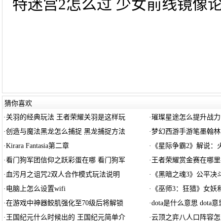
特迷宫2怎么过 少女前线镜像论
猜你喜欢
·
关羽的经典玩法 王者荣耀关羽是这样玩
·
璀璨星途怎么提升战力
·
创造与魔法黑龙怎么捕捉 黑龙捕捉方法
·
梦幻西游手游笔墨翰林
·
Kirara Fantasia第二章
·
《星际争霸2》解说：
·
看门狗军团信仰之跃彩蛋在哪 看门狗军
·
王者荣耀赏金赛在哪里
·
血污月之诅咒2双人合作模式玩法说明
·
《黑暗之魂3》公平决
·
电脑上怎么设置wifi
·
《巫师3：狂猎》女妖
·
在游戏中神器鲛肌强化至70级后将解锁
·
dota是什么意思 dota
·
王国纪元什么时候出的 王国纪元简单介
·
云顶之弈八人口阵容怎