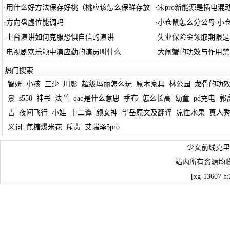
·
用什么好方法保存好桃（桃应该怎么保鲜存放
·
宋pro新能源是插电混
·
方向盘虚位能调吗
·
小仓鼠怎么分公母 小
·
上台演讲如何克服恐惧自信的演讲
·
失业保险金领取期限是
·
电视剧欢乐颂中演应勤的演员叫什么
·
大闸蟹的功效与作用禁
热门搜索
智妍
小孩
三少
川影
超级玛丽怎么玩
原木家具
林公园
龙骨的功
景
s550
神书
法兰
qaq是什么意思
季布
怎么长高
幼童
pd充电
郭
吉
夜间飞行
小娃
十二谭
颜女神
望岳原文及翻译
凉性水果
真人
义词
焦糖爆米花
斥责
艾瑞泽5pro
少女前线克里
站内所有资源均
[xg-13607 