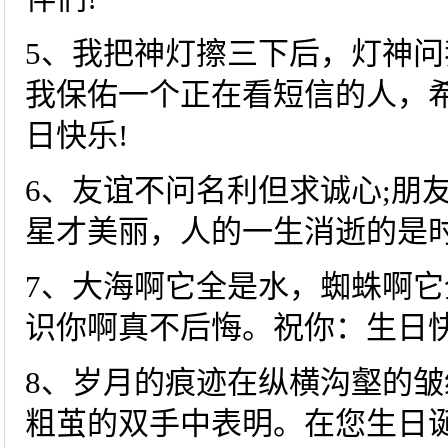
5、我把神灯擦三下后，灯神问
我保佑一个正在看短信的人，
日快乐!
6、友谊不问名利但求诚心;朋
星才美丽，人的一生消逝的是时
7、大海啊它全是水，蜘蛛啊
识你啊真不后悔。祝你：生日快
8、岁月的痕迹在纵横沟壑的
粗茧的双手中表明。在您生日诞