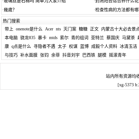
·
玻璃丝是石棉吗 简单为大家介绍
·
封闭阳台适合养什么花
·
幾歲？
·
检查性病的方法都有哪
热门搜索
带上
onenote是什么
Acer
nts
灭门案
糖糖
正文
内蒙古十大必去景
本电脑
骁龙835
暴卡
mtds
索尔
青的组词
亚特兰
蔡国庆
马黛茶
康
q点是什么
寻隐者不遇
太子
权谋
蓝博
成毅个人资料
冰清玉洁
与技巧
补水面膜
张钧
余菲
抖音刘宇
巴西铁
腿模
摇滚青年
站内所有资源均
[xg-5373 