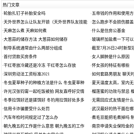
热门文章
·
轮胎扎钉子补胎安全吗
·
五帝钱的作用和使用方
·
天外世界怎么让队友开锁（天外世界队友技能
·
怎么跑步不会损伤膝盖
·
天麻怎么煮 天麻如何煮
·
什么是住房公基金
·
大葱蒜的储存方法 大葱蒜如何储存
·
玻璃杯加盐煮一下可以
·
制导系统通常由什么两部分组成
·
截至7月26日24时新
·
首付贷款买房条件
·
女人脚肿是什么原因
·
干红枣放冷藏还是冷冻 干红枣怎么存放
·
怀女孩的特征有哪些
·
深圳劳动法工资标准2021
·
如何套路男朋友 聊天
·
冬虫夏草种子的种植方法是什么 冬虫夏草种
·
夏天温度太高，室内无
·
许光汉张钧甯一起吃饭被拍 网友直呼好交情
·
榴莲蜜的功效与禁忌 
·
冬季拉饵好还是搓饵好 冬钓用拉饵好处多多
·
无需回应式友情是什么
·
信用卡诈骗要受什么处罚
·
武汉最好的热干面在哪
·
汽车年检时间规定过了怎么办
·
煮毛豆能把毛煮掉吗 
·
朝九晚五的工作是什么意思 朝九晚五的工作
·
南京申请失业保险金的