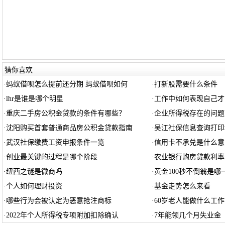
猜你喜欢
·
蚂蚁借呗怎么提前还分期 蚂蚁借呗如何
·
打新股需要什么条件
·
lhr是谁是哪个明星
·
工作中如何表现自己才
·
重庆二手房公积金贷款的条件有哪些？
·
企业所得税存在的问题
·
沈阳购买首套普通商品房公积金贷款指南
·
吴江社保信息查询打印
·
武汉社保缴费工资申报条件一览
·
信用卡不承兑是什么意
·
创业最关键的过程是哪个阶段
·
农业银行购房贷款利率
·
纽西之谜是微商吗
·
黄金100秒不倒翁是哪
·
个人如何理财投资
·
基金走势怎么来看
·
哪些行为会被认定为恶意抢注商标
·
60岁老人能做什么工作
·
2022年个人所得税专项附加扣除确认
·
7年能领几个月失业金