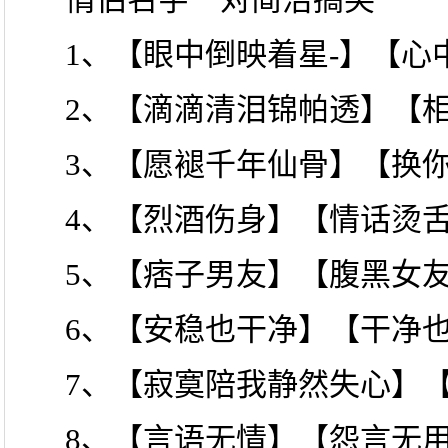
1、【眼中倒映着星-】【心
2、【滴滴清泪锦帕透】【
3、【愿褪千年仙骨】【换
4、【烈酒伤身】【情话烫
5、【痞子男友】【腹黑女
6、【安稳也干净】【干净
7、【寂寞陪我静然失心】
8、【言语无情】【怨言无