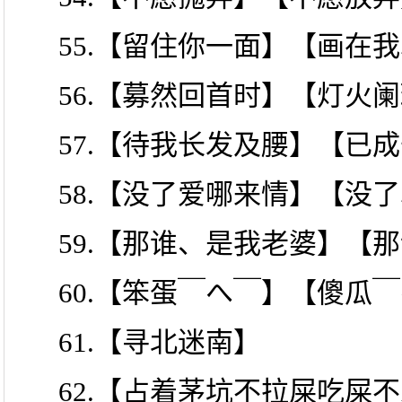
55.【留住你一面】【画在
56.【募然回首时】【灯火
57.【待我长发及腰】【已
58.【没了爱哪来情】【没
59.【那谁、是我老婆】【
60.【笨蛋￣へ￣】【傻瓜
61.【寻北迷南】
62.【占着茅坑不拉屎吃屎