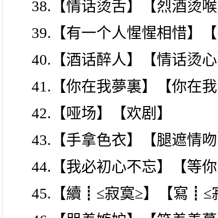
38.【情话烫舌】【烈酒烫
39.【有一个人惺惺相惜】
40.【酒话醉人】【情话烫
41.【你在我夢裏】【你在
42.【哑场】【欢剧】
43.【手拿色衣】【腿遮情
44.【我必初心不忘】【等
45.【續┋≤寂寞≥】【寫┋≤