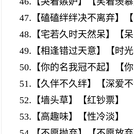
46.【哭着嫉妒】【笑着羡
47.【磕磕绊绊决不离弃】
48.【宅若久时天然呆】【
49.【相逢错过天意】【时
50.【你的名我冠不起】【
51.【久伴不久绊】【深爱
52.【墙头草】【红钞票】
53.【高趣味】【性冷淡】
54.【不愿抛弃】【不愿放