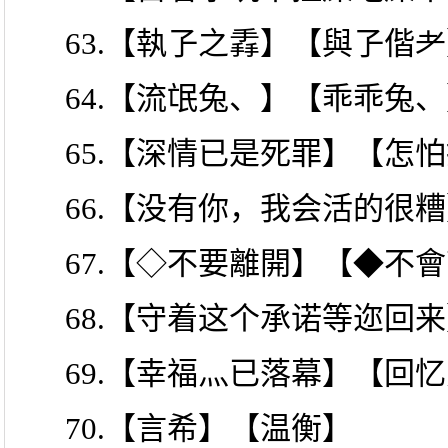
63.【執孒之掱】【與孒偕
64.【流氓兔、】【乖乖兔
65.【深情已是死罪】【怎
66.【没有你，我会活的很
67.【◇不要離開】【◆不
68.【守着这个承诺等迩回
69.【幸福灬已落幕】【回
70.【言希】【温衡】