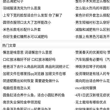
·
励志减肥句子
·
整形手术失败怎么维权
·
羽绒服清洗完为什么恶臭
·
怎么贴火烈鸟的半圆形
·
上窄下宽的脸型适合什么发型 你了解了
·
紫色针织外套怎么搭配
·
圆领衣服领口太大了怎样能改小
·
男生短袖衬衫怎么穿好
·
米色长款毛衫配什么外套
·
减脂和减肥有什么区别
·
你好生姜红糖熬水可以减肥吗
·
衣服上有黑色污垢洗不
热门文章
·
懈怠是啥意思 词语懈怠什么意思
·
赞美春天的优美短句 
·
口红放冰箱好不好 口红放冰箱好吗
·
汽车贴膜有必要吗（汽
·
爸爸活下去什么商品利润高 商品利润统计汇
·
神医侠侣琴子的结局
·
加密文件在哪里找qq浏览器 加密文件在哪
·
投资理财是有钱人的专
·
阴道壁腾出如何恢复 需要避免做什么
·
南向阳台适合种什么花
·
电脑低音炮怎么关
·
excel如何替换
·
圆鱼缸适合养什么鱼，适合小圆缸养的鱼
·
4月1日武汉新增无症
·
南京失业保险金申领流程
·
无土栽培有哪些优点
·
牛骨汤及鱼胶可以一起煮没办法
·
如何快速的从失恋中走