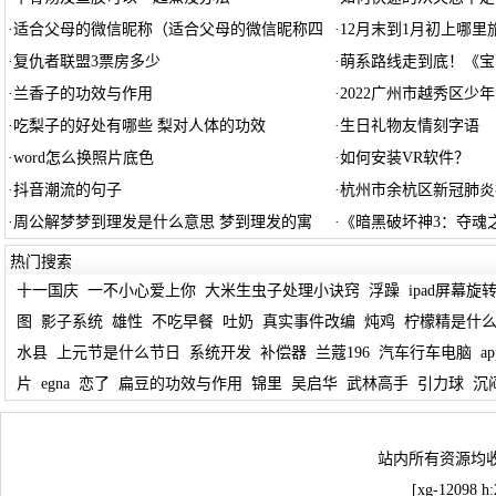
·
适合父母的微信昵称（适合父母的微信昵称四
·
12月末到1月初上哪里
·
复仇者联盟3票房多少
·
萌系路线走到底！《宝
·
兰香子的功效与作用
·
2022广州市越秀区少
·
吃梨子的好处有哪些 梨对人体的功效
·
生日礼物友情刻字语
·
word怎么换照片底色
·
如何安装VR软件？
·
抖音潮流的句子
·
杭州市余杭区新冠肺炎
·
周公解梦梦到理发是什么意思 梦到理发的寓
·
《暗黑破坏神3：夺魂之
热门搜索
十一国庆
一不小心爱上你
大米生虫子处理小诀窍
浮躁
ipad屏幕旋
图
影子系统
雄性
不吃早餐
吐奶
真实事件改编
炖鸡
柠檬精是什
水县
上元节是什么节日
系统开发
补偿器
兰蔻196
汽车行车电脑
ap
片
egna
恋了
扁豆的功效与作用
锦里
吴启华
武林高手
引力球
沉
站内所有资源均
[xg-12098 