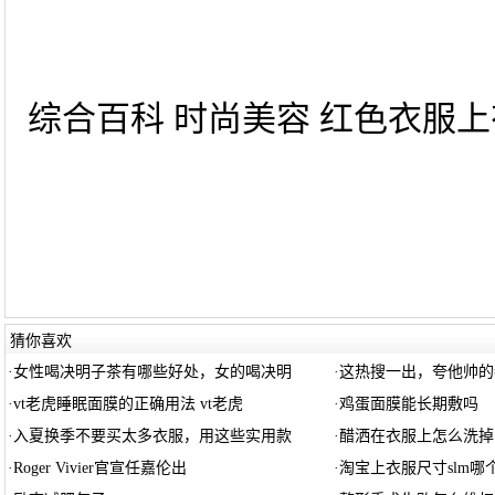
综合百科 时尚美容 红色衣服上有
猜你喜欢
·
女性喝决明子茶有哪些好处，女的喝决明
·
这热搜一出，夸他帅的
·
vt老虎睡眠面膜的正确用法 vt老虎
·
鸡蛋面膜能长期敷吗
·
入夏换季不要买太多衣服，用这些实用款
·
醋洒在衣服上怎么洗掉
·
Roger Vivier官宣任嘉伦出
·
淘宝上衣服尺寸slm哪