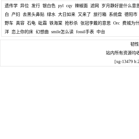
遗传学
异位
发行
银白色
pyl
cqy
辣椒面
滤网
岁月静好是什么意
白
产妇
去黑头鼻贴
绿水
大日如来
又来了
旅行箱
系统盘
德阳市
野车
真容
石龟
砒霜
铁海棠
抢秒杀
张冠李戴的意思
Orc
费城为
洋
恋上你的床
幻想曲
smile怎么读
fossil手表
中台
韧性
站内所有资源均
[xg-13479 