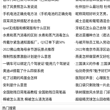
·
拍了风景照怎么发说说
·
杜仲加什么最壮阳 杜
·
手机电池正确充电方法（手机电池的正确充电
·
昵称简短好听文艺男，
·
双耳洞怎样搭配才会出色
·
威士忌能和葡萄酒混合
·
ipad无线版和蜂窝版有什么区别
·
牙结石怎么自己去除 
·
水煮和蒸汽消毒的区别 水煮和蒸汽消毒怎么
·
君达菜播种方法（君达
·
传戴尔紧急通知面板厂，Q3订单下调50%
·
与被开除员工陷入劳动
·
2022佛山南海母亲节游玩景点推荐
·
2022年南京市高淳区
·
限制性股票激励计划是什么意思
·
燕麦怎样做营养又好吃
·
一辆车可以绑定几个驾驶证?能用几个驾驶证
·
三国演义的作者 三国
·
奥迪a8搭载了什么四驱系统
·
仙剑奇侠传7魁予好打吗
·
吃了过期的鸡蛋会怎样
·
医院好声音：心理医生
·
安利是什么意思
·
我口袋只剩玫瑰一片此
·
全国助残日简笔画教程 全国助残日简笔画
·
铁树摆放风水禁忌 门
·
棉被怎么清洗 棉被怎么清洗消毒
·
超级精灵球怎么回收精
热门搜索