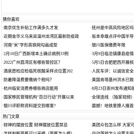
猜你喜欢
·
南京优生补贴工作满多久才发
·
抚州是中高风险地区吗
·
近期金华义乌来返温州龙湾区最新防疫政
·
坂本幸雄点评中国半导
·
河南“米”字形高铁网勾画成型
·
银川医保缴费年限
·
2月10日广西新增本土确诊病例33例
·
3月9日临沧镇康县疫
·
2022广州荔湾区有哪些管控区？
·
5月5日合肥肥西开展
·
酒泉愿检应检临死核酸采样点位置202
·
人民车评：以诚信安全
·
防暑降温费要缴纳个税吗？
·
美国肯塔基州洪水已致
·
杭州临安消费券哪些商店能用
·
8月23日崇州发布通知
·
国家移民管理机构“百日行动”开展以来
·
全球连线 （独家视频
·
银川评职称资料提交到哪里?
·
震撼！地铁里撩人搔首
热门文章
·
财神的摆放位置 财神摆放位置禁忌
·
美团众包怎么样 大家
·
怎样判断芭蕉可以采摘（芭蕉怎么摘）
·
自动落锁怎么设置丰田