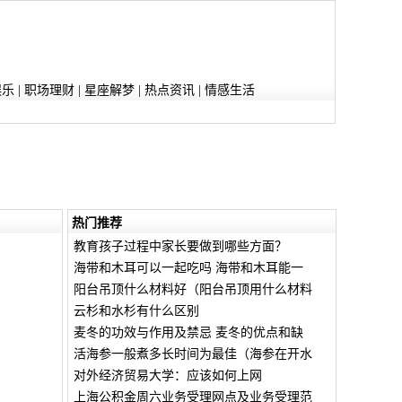
娱乐
|
职场理财
|
星座解梦
|
热点资讯
|
情感生活
热门推荐
教育孩子过程中家长要做到哪些方面？
海带和木耳可以一起吃吗 海带和木耳能一
阳台吊顶什么材料好（阳台吊顶用什么材料
云杉和水杉有什么区别
麦冬的功效与作用及禁忌 麦冬的优点和缺
活海参一般煮多长时间为最佳（海参在开水
对外经济贸易大学：应该如何上网
上海公积金周六业务受理网点及业务受理范