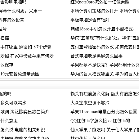
机会影响电脑吗
·
红米note9pro怎么拍一亿像素照
o5屏幕什么材质，采用一
·
本地计算机策略怎么打开 本地计算
拟内存怎么设置
·
平板电脑是否有辐射
型号
·
魅族18pro手机怎么开启小窗模式，
何扫描
·
华佗“五禽戏”有什么好处，华佗“五
手在哪里 遵循如下7个步骤
·
支付宝登陆密码怎么改 如何改支付
妙招 在家中储藏苹果有何妙
·
台式电脑老是黑屏怎么回事
怎么保存
·
苹果8p是不是快充？苹果8p用什么
19元套餐免流量范围
·
华为的盲人模式哪里关 华为的盲人
四驱的吗
·
额头有疤痕怎么化解 额头有疤痕怎
后多久可以喝水
·
大众宝来空调不够冷
歌词 淘汰陈奕迅歌曲简介
·
苹果11pro max电量百分比怎么设置
是什么意思
·
QQ红包lia字怎么接 qq红包lia的
怎么说 电脑的相关知识
·
仙人掌果子能吃吗 关于仙人掌果子
事梗概 你的名字故事介绍
·
韩束化妆品怎么用