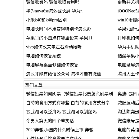
·
微信收费吗 微信收取费用吗
·
更新并关
·
华为nova6se怎么截长屏 华为n
·
iQOONe
·
小米k40和k40pro区别
·
win10虚
·
电脑长时间不用变得特别卡怎么办
·
苹果x国行
·
苹果11的小圆点在哪里设置 苹果11
·
打印机如
·
vivo如何改来电左右滑动接听
·
华为手机助
·
电脑如何恢复系统
·
储藏苹果小
·
电脑屏幕桌面侧翻如何恢复
·
电脑录屏
·
怎么才能有微信公众号 怎样才能有微信
·
腾讯大王卡
热门文章
·
微信投票如何刷票（微信投票比赛怎么刷票刷
·
奥迪tt是
·
白芍的食用方式有哪些 白芍的食用方式分享
·
减肥运动
·
玄武湖可以泛舟吗 玄武湖可以划船吗
·
淘汰陈奕迅
·
令男人窝火的四个荤笑话
·
微信账号
·
2020奔驰gla国内什么时候上市 奔驰
·
电脑的英语
·
女性怀孕后饮食需要注意什么
·
你的名字故