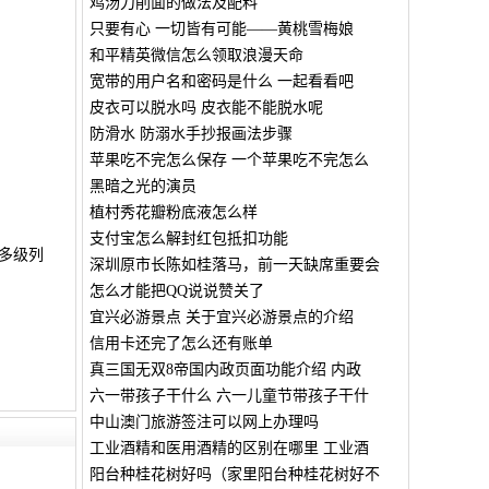
鸡汤刀削面的做法及配料
只要有心 一切皆有可能——黄桃雪梅娘
和平精英微信怎么领取浪漫天命
宽带的用户名和密码是什么 一起看看吧
皮衣可以脱水吗 皮衣能不能脱水呢
防滑水 防溺水手抄报画法步骤
苹果吃不完怎么保存 一个苹果吃不完怎么
黑暗之光的演员
植村秀花瓣粉底液怎么样
支付宝怎么解封红包抵扣功能
d多级列
深圳原市长陈如桂落马，前一天缺席重要会
怎么才能把QQ说说赞关了
宜兴必游景点 关于宜兴必游景点的介绍
信用卡还完了怎么还有账单
真三国无双8帝国内政页面功能介绍 内政
六一带孩子干什么 六一儿童节带孩子干什
中山澳门旅游签注可以网上办理吗
工业酒精和医用酒精的区别在哪里 工业酒
阳台种桂花树好吗（家里阳台种桂花树好不