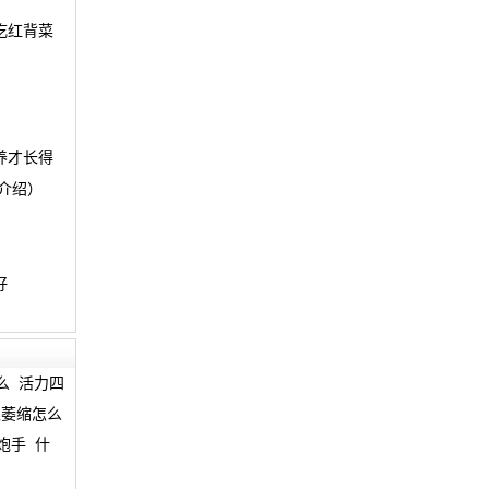
吃红背菜
养才长得
介绍）
好
么
活力四
龈萎缩怎么
炮手
什