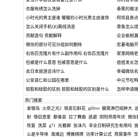
·
衣服有绣怎么洗掉
·
香蕉的做法
·
小时光的男主是谁 暖暖的小时光男主由谁饰
·
阿坝县景
·
怎么关闭手机QQ离线消息
·
章鱼怎么
·
贡献造句 贡献解释
·
企业偷税
·
微信的部分可见分组如何删除
·
宏碁电脑
·
右佐匹克隆片有什么副作用吗 右佐匹克隆片
·
家里网络
·
包被是什么意思 包被意思是什么
·
痘痘发炎
·
去日本旅游忌讳什么
·
幸福微信名
·
公安县仁和公园在哪里
·
中元节吃鸭
·
软胶和硅胶的区别 软胶和硅胶的区别是什么
·
怎样申请
热门搜索
金银岛
火炬之光2
铁皮石斛花
gillivo
腋窝淋巴结肿大
射
情侣恩爱
鄯善县
拉丁舞曲
逃避
阴阳师周年庆
微信
恢复
洗菜
g71
光着脚
张沫凡
非全日制研究生有用吗
么是半导体
海滩边
博雅棋牌
功率计算公式
燕窝事件