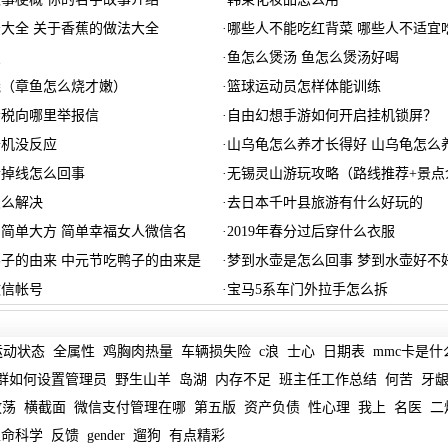
大全 关于香蕉的做法大全
·
哪些人不能吃红背菜 哪些人不适宜
点
·
鱼怎么煲汤 鱼怎么煲汤好喝
烧（章鱼怎么烧才嫩）
·
篮球运动员怎样体能训练
漏税向哪里举报信
·
自由幻想手游如何开启挂机锁屏？
开机没反应
·
山乌龟怎么养才长得好 山乌龟怎么
老掉线怎么回事
·
无锡灵山游玩攻略（路线推荐+景点
怎么解决
·
去日本千叶县旅游有什么好玩的
简单大方 简单幸福女人微信名
·
2019年春分过后穿什么衣服
子的由来 中元节吃鸭子的由来是
·
梦到水壶是怎么回事 梦到水壶好不
微信帐号
·
宝马5系车门外拉手怎么拆
运动状态
全属性
鸡胸肉热量
车辆损失险
c浪
士心
日期表
mmc卡是什
群如何设置管理员
野生山羊
岛湖
内存不足
班主任工作总结
何苦
牙
放荡
横截面
微信支付管理在哪
第五版
资产负债
性心理
我上
名医
二
生命科学
反馈
gender
遛狗
有点精彩