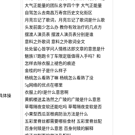
大气正能量的团队名字四个字 大气正能量
自驾怎么去南昌万寿宫历史文化街区
月亮忘记了歌词，月亮忘记了歌词是什么歌
头发前面少怎么办 教你有效治疗的几点方
摆渡人演员表 摆渡人演员表分别是谁
意料之外歌词 意料之外歌词全文
处处留心皆学问人情练达即文章的意思是什
魅族17跑跑卡丁车限定版值得入手吗？和
怎样去除衣服上褪色的痕迹
金桂的叶子是什么样子
杨桃怎么看熟了嘛 杨桃怎么看熟了没
5g网络的优点在哪里
衣服上的f是什么意思啊
，具体操
黄鹤楼送孟浩然之广陵的广陵是什么意思
草莓隔夜变软还能吃吗 草莓隔夜变软是否
小果型西瓜沤根病防治方法是什么
五彩里脊丝都需要哪些食材 五彩里脊丝配
百身何赎是什么意思 百身何赎的解释