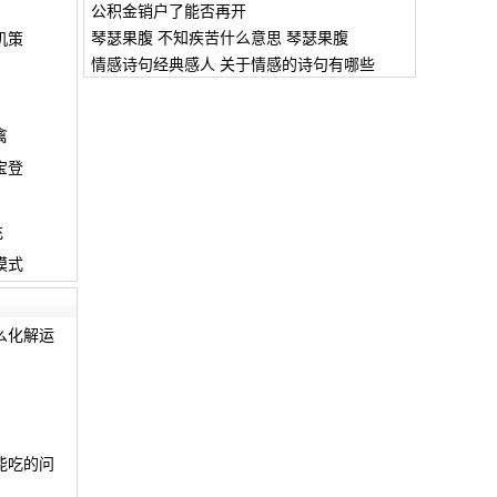
公积金销户了能否再开
琴瑟果腹 不知疾苦什么意思 琴瑟果腹
机策
情感诗句经典感人 关于情感的诗句有哪些
禽
宝登
充
模式
么化解运
能吃的问