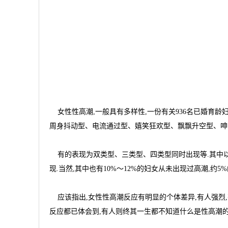
女性性高潮,一般具有多样性,一份有关936名已婚育龄
周身抖动型、电流通过型、嬉笑狂欢型、飘飘升空型、呻
有的表现为双类型、三类型、四类型同时出现等.其中以双类
现.当然,其中也有10%～12%的妇女从未出现过高潮,约5
应该指出,女性性高潮反应有明显的个体差异,有人强烈,
反应都已体会到,有人则终其一生都不知道什么是性高潮的