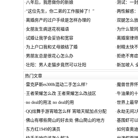
·
八年后，我愿做你的新娘
·
测试：一
·
“这位先生，你二弟的工作服掉了！”
·
两性解惑
·
离婚房产的过户手续是怎样办理的
·
双腿怎么
·
女朋友生病送花祝福语
·
为什么管
·
试婚让我学会妥协和宽容
·
离婚案律
·
为上户口我和丈母娘结了婚
·
射精太快
·
男朋友总是很花心怎么办
·
拒绝不育症
·
壮阳：男人走猫步竟然可以壮阳
·
新加坡人 
热门文章
·
雷克萨斯es300h混动二手怎么样?
·
魔兽世界怀
·
王者荣耀怎么改 王者荣耀怎么改战区
·
牛油果的十
·
no deal的用法 no deal的用
·
世界上最早
·
QQ炫舞手游宵暗怎么样 宵暗天赋加点分配
·
永劫无间2
·
佛山有哪些爬山的好去处 佛山爬山的地方
·
基围虾可以
·
东方红1949的演员
·
如何查奥