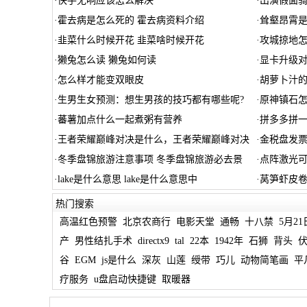
·
快手无响应该怎么解决
·
出演假面
·
霍去病是怎么死的 霍去病资料介绍
·
耸壑昂霄是
·
韭菜什么时候开花 韭菜啥时候开花
·
攻城掠地怎
·
獭兔怎么读 獭兔如何读
·
显卡升级
·
怎么样才能变双眼皮
·
胡萝卜汁的
·
生男生女预测：想生男孩的技巧都有哪些呢?
·
原神镇石怎
·
蕃薯加点什么一起煮粥有营养
·
拼多多拼
·
王者荣耀巅峰对决是什么，王者荣耀巅峰对决
·
金税盘发
·
冬季盘锦旅游注意事项 冬季盘锦旅游必去景
·
点阵激光
·
lake是什么意思 lake是什么意思中
·
莴笋虾皮卷
热门搜索
高温红色预警
北京农商行
电影天堂
通畅
十八禁
5月21
产
男性结扎手术
directx9
tal
22本
1942年
石狮
背头
谷
EGM
js是什么
深灰
山莲
绶带
巧儿
动物简笔画
平
疗服务
u盘启动快捷键
取暖器