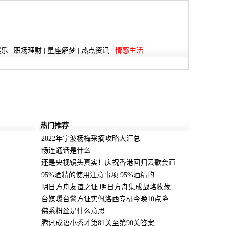
娱乐
|
职场理财
|
星座解梦
|
热点资讯
|
情感生活
热门推荐
2022年宁波杨梅采摘攻略大汇总
畅连通话是什么
还是央视镜头真实！庆祝香港回归云歌会直
95%酒精的使用注意事项 95%酒精的
明日方舟友谊之证 明日方舟集成战略收藏
台媒曝台警方证实佩洛西专机今晚10点降
佛系粉丝是什么意思
腾讯成语小秀才第81关至第90关答案