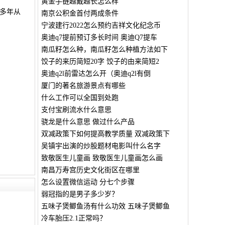
黄金手链越戴越长怎么样
多年从
南京公积金首付两成条件
宁波建行2022怎么预约吉祥文化纪念币
奥迪q7提前预订多长时间 奥迪Q7提车
南瓜籽怎么种，南瓜籽怎么种植方法如下
饺子的来历简短20字 饺子的由来简短2
奥迪q2l前雷达怎么开（奥迪q2l有倒
厦门的著名旅游景点有哪些
什么工作可以全国到处跑
支付宝刷流水什么意思
骁龙是什么意思 做过什么产品
双减政策下如何提高教学质量 双减政策下
吴镇宇出演的炒股题材电影叫什么名字
致敬医生儿童画 致敬医生儿童画怎么画
南昌万寿宫历史文化街区在哪里
怎么设置微信运动 分七个步骤
弱冠指的是男子多少岁？
五味子煲鲫鱼汤有什么功效 五味子煲鲫鱼
冷车胎压2.1正常吗？