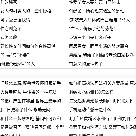
封信的秘密
·
性爱前女人要注意自己体味
：女人勾引男人的一些小妙招
·
创建第一所心理实验室的是谁
放可享受更强快感
·
惊!吃亲人尸体的巴西雅诺马马人
同性恋叫兔子
·
“主人，俺暴了他的菊花！”
师费怎么收
·
英短三个月是什么样子
不延长性交时间如何体会性高潮
·
同居男女：同居生活的悲欢离合
的“要”与“不要”
·
离婚后 我给了闺蜜的老公自家钥匙
全球最“无感情”的人
·
有意义的爱情句子
旧服怎么玩 魔兽世界怀旧服新手
·
如何提高执法司法机关办案质量 原
大经典吃法 牛油果的十种吃法
·
羽绒服充绒量160怎么样
的纸币产生在哪里 世界上最早的
·
二次起诉离婚多长时间能下判决书
月24日更新了什么 永劫无间2
·
手机运动传感器是什么
和什么一起炒着吃 基围虾可以和
·
3月广州黄埔区永和街四价和九价HP
迪是否被召回（奥迪召回是哪一个型
·
桑葚干如何泡酒方法 桑葚干如何泡