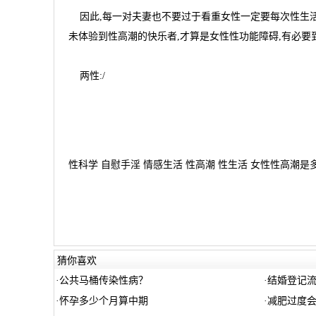
因此,每一对夫妻也不要过于看重女性一定要每次性生活
未体验到性高潮的快乐者,才算是女性性功能障碍,有必要
两性:/
性科学 自慰手淫 情感生活 性高潮 性生活 女性性高潮是多
猜你喜欢
·
公共马桶传染性病？
·
结婚登记
·
怀孕多少个月算中期
·
减肥过度