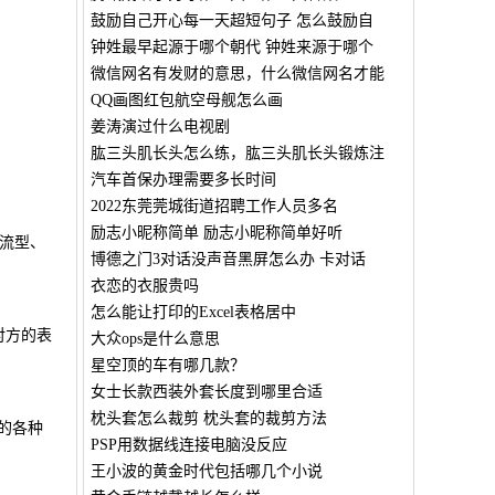
鼓励自己开心每一天超短句子 怎么鼓励自
钟姓最早起源于哪个朝代 钟姓来源于哪个
微信网名有发财的意思，什么微信网名才能
QQ画图红包航空母舰怎么画
姜涛演过什么电视剧
肱三头肌长头怎么练，肱三头肌长头锻炼注
汽车首保办理需要多长时间
2022东莞莞城街道招聘工作人员多名
励志小昵称简单 励志小昵称简单好听
暖流型、
博德之门3对话没声音黑屏怎么办 卡对话
衣恋的衣服贵吗
怎么能让打印的Excel表格居中
对方的表
大众ops是什么意思
星空顶的车有哪几款？
女士长款西装外套长度到哪里合适
枕头套怎么裁剪 枕头套的裁剪方法
的各种
PSP用数据线连接电脑没反应
王小波的黄金时代包括哪几个小说