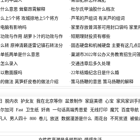
骑士的中国人
·
臀部肥胖怎样减肥
什么意思 耸壑昂霄解释
·
杜尔氏甲油胶什么档次
么上5个将 攻城掠地上5个将方
·
芦苇的芦组词 有关芦的组词
对电脑有影响吗
·
家里存放普洱茶可用封口袋吗 家里
功效与作用 胡萝卜汁的功效与作
·
短期理财投资有哪些
么转 原神清籁逐雷记镇石转法分
·
固态硬盘和机械硬盘 主要有这几点
一单抵两单是什么意思
·
巢湖市2022年公办义务教育招生问答
票怎么录入
·
交通违章后多久处理
可以敷面膜吗
·
22年结婚纪念日是什么婚
的做法 莴笋虾皮卷的做法介绍
·
策马扬鞭的意思 策马扬鞭的解释
日
脱内衣
护女友
我在北京等你
盆景制作
家庭美德
心宝
家风家训手
伏尔加河
Fast
卫生纸
奸商
一句话高端秀恩爱
无线打印
魔咒
百度导航
凡人
男人四十
800
卷儿
放送
数据漫游是什么
雨花台
不死贫道
被偷
女性性高潮是多样型的_情感生活