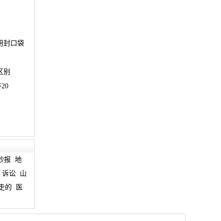
用封口袋
区别
20
抄报
地
诉讼
山
走的
医