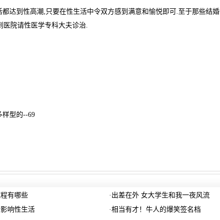
都达到性高潮,只要在性生活中令双方感到满意和愉悦即可.至于那些结婚
到医院请性医学专科大夫诊治.
样型的--69
流程有哪些
·
出差在外 女大学生和我一夜风流
会影响性生活
·
相当有才！牛人的爆笑签名档