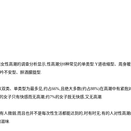
妇女性高潮的调查分析显示,性高潮分8种常见的单类型:Y道收缩型、周身
吟不安型、醉酒朦胧型.
、单类型为最多见,约占66%,且绝大多数(约占88%)在高潮中有紧抱
%的女子只有快感而无高潮;约7%的女子既无快感,又无高潮.
有人微弱;而且也并不是每次性生活都能达到的,时有时无;有的人对性高潮
滋味.