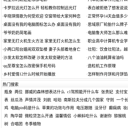
·
卡罗拉远光灯怎么开 轻松教你控制远光灯
·
表白被拒绝了想发说说
·
辛晓琪情歌为何受欢迎 空窗带给大家何种恋
·
正常怀孕14天血值多少
·
桌面没有我的电脑图标怎么办 桌面没有我的
·
思域原厂轮胎什么牌子
·
爷爷奶奶简笔画
·
电脑鲁大师怎么那么难
·
家里无打火机生火方法 家里无打火机怎么生
·
职业高中计算机专业学
·
小两口阳台嬉闹双双坠楼 妻子头部着地身亡
·
壮阳：饮食壮阳法，越
·
沙发太软怎样改硬 沙发太软变硬的方法
·
八个油油耗算省油吗
·
qq至尊宝怎么改密保手机号码
·
造粒机工作原理
·
乡村爱情12什么时候开始播放
·
怎样制作月饼和月饼馅
热门搜索
瓶身
两位
挪威的森林想表达什么
c1驾照能开什么车
张贵妃
支付宝
表
丝瓜汤
声情并茂
刘航
哈珀
南斯拉夫分成几个国家
守则
一个
鸡
电脑pin码是什么
草果的功效与作用
电压跟随
没牙仔
癫痫病
妆
片
陶华碧
微粒贷怎么开通
温馨情侣
小蝌蚪吃什么
谢谢你
猕猴桃
树
合唱团
冬季植物