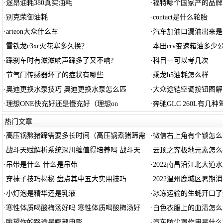
·
途昂油耗380真实油耗
·
福特哪个国家产的品牌
·
别克荣御油耗
·
contact是什么轮胎
·
arteon大众什么车
·
汽车加油口漏油出来是
·
雪铁龙c3xr火花塞多久换？
·
本田crv变速箱油多少
·
踩刹车时有滋滋响声踩多了又不响?
·
科目一可以考几次
·
节气门传感器坏了的症状有哪些
·
乘龙h5油耗怎么样
·
奥迪更换水泵技巧 奥迪更换水泵怎么匹
·
大众途铠空调按钮图解，T
·
理想ONE快充好还是慢充好（理想on
·
奔驰GLC 260L有几
热门文章
·
高压锅熬猪蹄需要多长时间（高压锅煮猪蹄需
·
微信右上角有个锁怎么
·
战斗天赋解析系统深川缠值得培养吗 战斗天
·
云顶之弈极地元素怎么
·
吊带是什么 什么是吊带
·
2022南昌沿江北大道
·
穿袜子技巧揭秘 盘点其中五大实用技巧
·
2022温州鹿城区暑期
·
小灯泡是精华还是乳液
·
冰冻运输的生蚝开口了
·
寒性体质喝酸梅汤好吗 寒性体质喝酸梅汤好
·
白色衣服上的血渍怎么
·
眺望你的路途是哪部电影
·
汽车防尘罩作用是什么